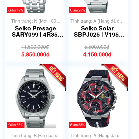
Giảm 49%
Giảm 25%
Tình trạng: N (Mới 100%
Tình trạng: A (Hàng đã qua
chưa qua sử dụng)
sử dụng nhưng rất đẹp,
Seiko Presage
Seiko Solar
không có xước)
SARY099 | 4R35-
SBPJ025 | V195-
02S0 | Size 41.5mm
0AE0 | Size 41mm |
| Mã số 6525
Mã số 6521
11.500.000₫
5.500.000₫
5.850.000₫
4.150.000₫
Giảm 55%
Giảm 53%
Tình trạng: B (Đã qua sử
Tình trạng: A (Hàng đã qua