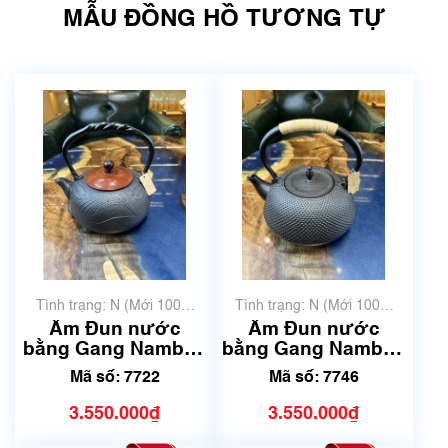
MẪU ĐỒNG HỒ TƯƠNG TỰ
Tình trạng: N (Mới 100%
Tình trạng: N (Mới 100%
chưa qua sử dụng)
chưa qua sử dụng)
Ấm Đun nước
Ấm Đun nước
bằng Gang Nambu |
bằng Gang Nambu |
Dung tích 1.2L | Mã
Dung tích 1.6L | Mã
Mã số: 7722
Mã số: 7746
số 7722
số 7746
3.550.000₫
3.550.000₫