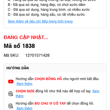
A - Hàng đã qua sử dụng nhưng rất đẹp, không có xước
B - Đã qua sử dụng, hàng đẹp, có chút xước dăm
C - Đã qua sử dụng, hàng trung bình, có nhiều xước
D - Đã qua sử dụng, hàng xấu, có rất nhiều xước
Xem thêm về tiêu chí Xếp hạng tình trạng
ĐANG CẬP NHẬT...
Mã số 1838
Mã SKU:
12701571428
HƯỚNG DẪN
Hướng dẫn
CHỌN ĐỒNG HỒ
cho người mới bắt đầu
Xem thêm
CHỌN SIZE
đồng hồ như thế nào để hợp cổ tay
Xem
thêm
Hướng dẫn
ĐO CHU VI CỔ TAY
để chọn đồng hồ.
Xem thêm