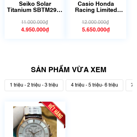
dụng, hàng đẹp, có chút
sử dụng nhưng rất đẹp,
Seiko Solar
Casio Honda
xước dăm)
không có xước)
Titanium SBTM291 |
Racing Limited
Size 39.5mm | Mã
EDIFICE EFS-
số 6279
560HR-1AJF | Size
11.000.000₫
12.000.000₫
42mm | 5741B
4.950.000₫
5.650.000₫
SẢN PHẨM VỪA XEM
1 triệu - 2 triệu - 3 triệu
4 triệu - 5 triệu- 6 triệu
7 t