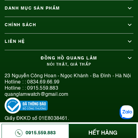
DANH MỤC SẢN PHẨM
CHÍNH SÁCH
LIÊN HỆ
ĐỒNG HỒ QUANG LÂM
NÓI THẬT, GIÁ THẤP
23 Nguyễn Công Hoan - Ngọc Khánh - Ba Đình - Hà Nội
Hotline : :
0834.69.66.99
Hotline : :
0915.559.883
quanglamwatch@gmail.com
Giấy ĐKKD số 01E8038461.
© 2019-2026 Bản quyền thuộc Đồng Hồ Quang Lâm.
HẾT HÀNG
0915.559.883