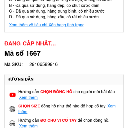
A - Hàng đã qua sử dụng nhưng rất đẹp, không có xước
B - Đã qua sử dụng, hàng đẹp, có chút xước dăm
C - Đã qua sử dụng, hàng trung bình, có nhiều xước
D - Đã qua sử dụng, hàng xấu, có rất nhiều xước
Xem thêm về tiêu chí Xếp hạng tình trạng
ĐANG CẬP NHẬT...
Mã số 1667
Mã SKU:
29106589916
HƯỚNG DẪN
Hướng dẫn
CHỌN ĐỒNG HỒ
cho người mới bắt đầu
Xem thêm
CHỌN SIZE
đồng hồ như thế nào để hợp cổ tay
Xem
thêm
Hướng dẫn
ĐO CHU VI CỔ TAY
để chọn đồng hồ.
Xem thêm