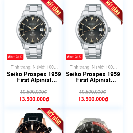
Giảm 31%
Giảm 31%
Tình trạng: N (Mới 100%
Tình trạng: N (Mới 100%
chưa qua sử dụng)
chưa qua sử dụng)
Seiko Prospex 1959
Seiko Prospex 1959
First Alpinist
First Alpinist
SBDC147 | 6R35-
SBDC147 | 6R35-
01M0 | Size 38.5mm
01M0 | Size 38.5mm
19.500.000₫
19.500.000₫
| Mã số 6748
| Mã số 6735
13.500.000₫
13.500.000₫