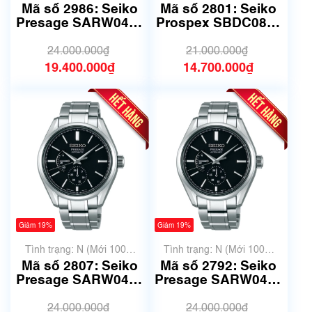
chưa qua sử dụng)
Mã số 2986: Seiko
Mã số 2801: Seiko
Presage SARW043 |
Prospex SBDC081 |
Size 41mm
44.5mm
24.000.000₫
21.000.000₫
19.400.000₫
14.700.000₫
Giảm 19%
Giảm 19%
Tình trạng: N (Mới 100%
Tình trạng: N (Mới 100%
chưa qua sử dụng)
chưa qua sử dụng)
Mã số 2807: Seiko
Mã số 2792: Seiko
Presage SARW043 |
Presage SARW043 |
Size 41mm
Size 41mm
24.000.000₫
24.000.000₫