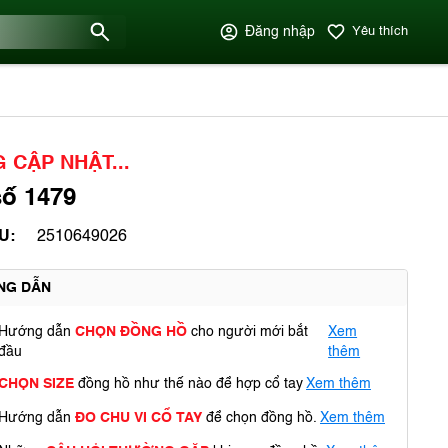
Đăng nhập
Yêu thích
 CẬP NHẬT...
ố 1479
U:
2510649026
NG DẪN
Hướng dẫn
CHỌN ĐỒNG HỒ
cho người mới bắt
Xem
đầu
thêm
CHỌN SIZE
đồng hồ như thế nào để hợp cổ tay
Xem thêm
Hướng dẫn
ĐO CHU VI CỔ TAY
để chọn đồng hồ.
Xem thêm