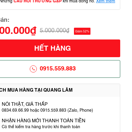
Những
CÂU HỎI THƯỜNG GẶP
khi mua đồng hồ.
Xem thêm
Bán:
400.000₫
5.000.000₫
Giảm 52%
HẾT HÀNG
0915.559.883
ÍCH MUA HÀNG TẠI QUANG LÂM
NÓI THẬT, GIÁ THẤP
0834.69.66.99 hoặc 0915.559.883 (Zalo, Phone)
NHẬN HÀNG MỚI THANH TOÁN TIỀN
Có thể kiểm tra hàng trước khi thanh toán