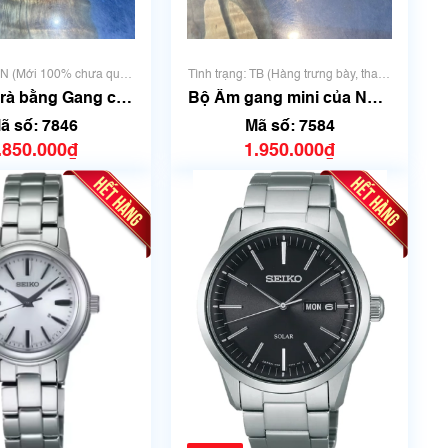
: N (Mới 100% chưa qua
Tình trạng: TB (Hàng trưng bày, thanh
sử dụng)
lý)
rà bằng Gang của
Bộ Ấm gang mini của Nhật
Dung tích 250ml -
4 món | Mã số 7584
ã số: 7846
Mã số: 7584
l | Mã số 7846
.850.000₫
1.950.000₫