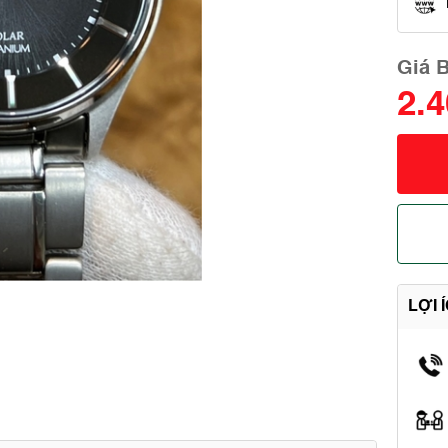
Giá 
2.
LỢI 