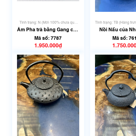
Tình trạng: N (Mới 100% chưa qua
Tình trạng: TB (Hàng trư
sử dụng)
lý)
Ấm Pha trà bằng Gang của
Nồi Nấu của Nh
Nhật | Dung tích 250ml -
Gang | Đường kí
Mã số: 7787
Mã số: 76
300 ml | Mã số 7787
Mã số 76
1.950.000₫
1.750.00