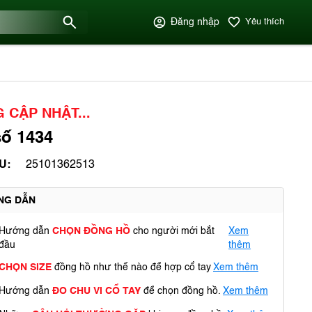
Đăng nhập
Yêu thích
 CẬP NHẬT...
ố 1434
U:
25101362513
NG DẪN
Hướng dẫn
CHỌN ĐỒNG HỒ
cho người mới bắt
Xem
đầu
thêm
CHỌN SIZE
đồng hồ như thế nào để hợp cổ tay
Xem thêm
Hướng dẫn
ĐO CHU VI CỔ TAY
để chọn đồng hồ.
Xem thêm