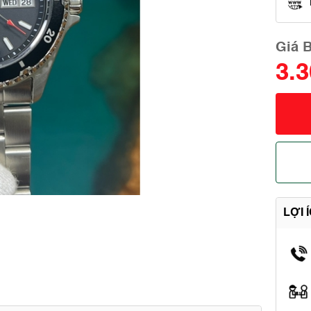
Giá 
3.
LỢI 