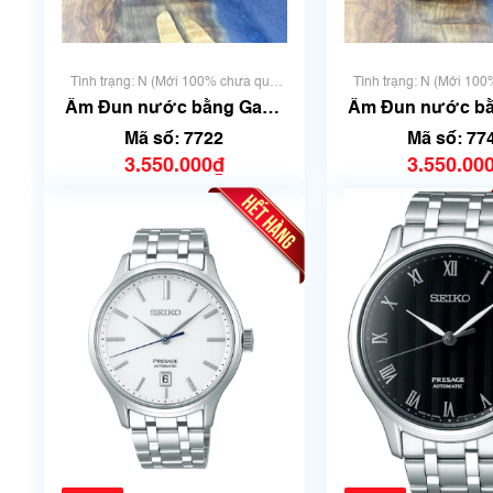
Tình trạng: N (Mới 100% chưa qua
Tình trạng: N (Mới 10
sử dụng)
sử dụng)
Ấm Đun nước bằng Gang
Ấm Đun nước b
Nambu | Dung tích 1.2L |
Nambu | Dung tích 1.6L |
Mã số: 7722
Mã số: 77
Mã số 7722
Mã số 77
3.550.000₫
3.550.00