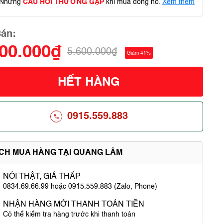
Những
CÂU HỎI THƯỜNG GẶP
khi mua đồng hồ.
Xem thêm
Bán:
300.000₫
5.600.000₫
Giảm 41%
HẾT HÀNG
0915.559.883
ÍCH MUA HÀNG TẠI QUANG LÂM
NÓI THẬT, GIÁ THẤP
0834.69.66.99 hoặc 0915.559.883 (Zalo, Phone)
NHẬN HÀNG MỚI THANH TOÁN TIỀN
Có thể kiểm tra hàng trước khi thanh toán