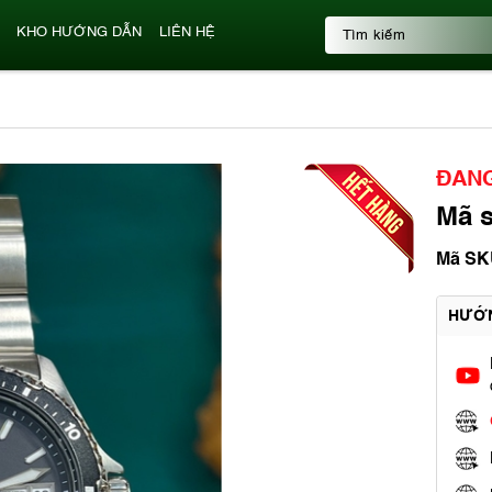
KHO HƯỚNG DẪN
LIÊN HỆ
ĐANG
Mã s
Mã SK
HƯỚ