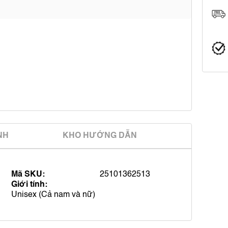
̀NH
KHO HƯỚNG DẪN
Mã SKU:
25101362513
Giới tính:
Unisex (Cả nam và nữ)