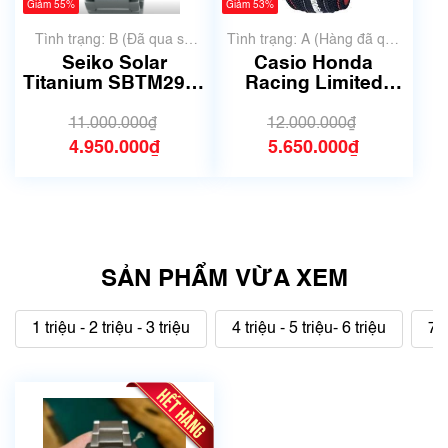
Giảm 55%
Giảm 53%
Tình trạng: B (Đã qua sử
Tình trạng: A (Hàng đã qua
dụng, hàng đẹp, có chút
sử dụng nhưng rất đẹp,
Seiko Solar
Casio Honda
xước dăm)
không có xước)
Titanium SBTM291 |
Racing Limited
Size 39.5mm | Mã
EDIFICE EFS-
số 6279
560HR-1AJF | Size
11.000.000₫
12.000.000₫
42mm | 5741B
4.950.000₫
5.650.000₫
SẢN PHẨM VỪA XEM
1 triệu - 2 triệu - 3 triệu
4 triệu - 5 triệu- 6 triệu
7 t