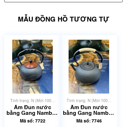
MẪU ĐỒNG HỒ TƯƠNG TỰ
Tình trạng: N (Mới 100%
Tình trạng: N (Mới 100%
chưa qua sử dụng)
chưa qua sử dụng)
Ấm Đun nước
Ấm Đun nước
bằng Gang Nambu |
bằng Gang Nambu |
Dung tích 1.2L | Mã
Dung tích 1.6L | Mã
Mã số: 7722
Mã số: 7746
số 7722
số 7746