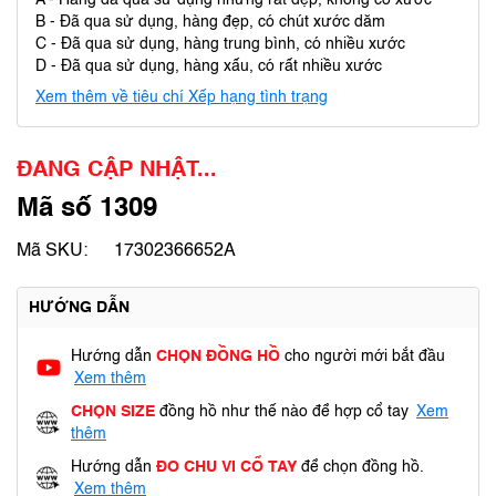
A - Hàng đã qua sử dụng nhưng rất đẹp, không có xước
B - Đã qua sử dụng, hàng đẹp, có chút xước dăm
C - Đã qua sử dụng, hàng trung bình, có nhiều xước
D - Đã qua sử dụng, hàng xấu, có rất nhiều xước
Xem thêm về tiêu chí Xếp hạng tình trạng
ĐANG CẬP NHẬT...
Mã số 1309
Mã SKU:
17302366652A
HƯỚNG DẪN
Hướng dẫn
CHỌN ĐỒNG HỒ
cho người mới bắt đầu
Xem thêm
CHỌN SIZE
đồng hồ như thế nào để hợp cổ tay
Xem
thêm
Hướng dẫn
ĐO CHU VI CỔ TAY
để chọn đồng hồ.
Xem thêm