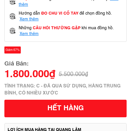
thêm
Hướng dẫn
ĐO CHU VI CỔ TAY
để chọn đồng hồ.
Xem thêm
Những
CÂU HỎI THƯỜNG GẶP
khi mua đồng hồ.
Xem thêm
Giảm 67%
Giá Bán:
1.800.000₫
5.500.000₫
TÌNH TRẠNG: C - ĐÃ QUA SỬ DỤNG, HÀNG TRUNG
BÌNH, CÓ NHIỀU XƯỚC
HẾT HÀNG
LỢI ÍCH MUA HÀNG TẠI QUANG LÂM