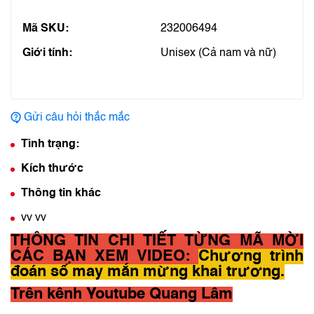
Mã SKU:
232006494
Giới tính:
Unisex (Cả nam và nữ)
Gửi câu hỏi thắc mắc
Tình trạng:
Kích thước
Thông tin khác
vv vv
THÔNG TIN CHI TIẾT TỪNG MÃ MỜI
CÁC BẠN XEM VIDEO:
Chương trình
đoán số may mắn mừng khai trương.
Trên kênh Youtube
Quang Lâm