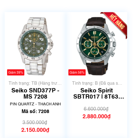
Giảm 39%
Giảm 56%
Tình trạng: TB (Hàng trưng
Tình trạng: B (Đã qua sử
bày, thanh lý)
dụng, hàng đẹp, có chút
Seiko SND377P -
Seiko Spirit
xước dăm)
MS 7208
SBTR017 | 8T63-
00D0 | Size 40.5mm
PIN QUARTZ - THẠCH ANH
| Mã số 6724
6.600.000₫
Mã số: 7208
2.880.000₫
3.500.000₫
2.150.000₫