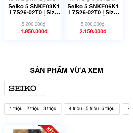
sử dụng nhưng rất đẹp,
dụng, hàng đẹp, có chút
Seiko 5 SNKE03K1
Seiko 5 SNKE06K1
không có xước)
xước dăm)
| 7S26-02T0 | Size
| 7S26-02T0 | Size
37mm | Mã số 6531
37mm | Mã số 6504
5.200.000₫
5.200.000₫
1.950.000₫
2.150.000₫
SẢN PHẨM VỪA XEM
1 triệu - 2 triệu - 3 triệu
4 triệu - 5 triệu- 6 triệu
7 t