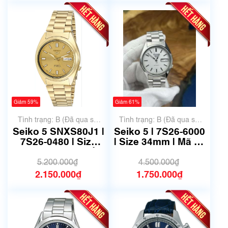
Giảm 59%
Giảm 61%
Tình trạng: B (Đã qua sử
Tình trạng: B (Đã qua sử
dụng, hàng đẹp, có chút
dụng, hàng đẹp, có chút
Seiko 5 SNXS80J1 |
Seiko 5 | 7S26-6000
xước dăm)
xước dăm)
7S26-0480 | Size
| Size 34mm | Mã số
36.5mm | Mã số
6559
6759
5.200.000₫
4.500.000₫
2.150.000₫
1.750.000₫