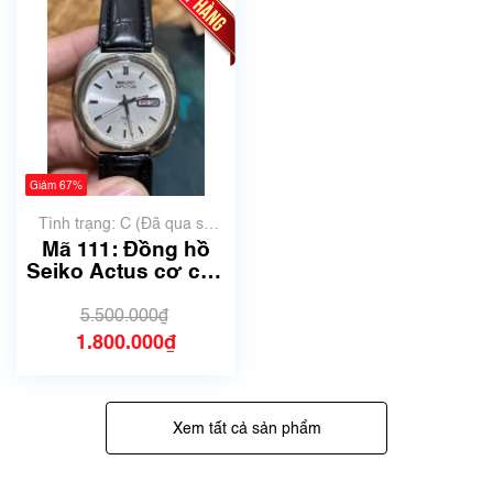
Giảm 67%
Tình trạng: C (Đã qua sử
dụng, hàng trung bình, có
Mã 111: Đồng hồ
nhiều xước)
Seiko Actus cơ cổ -
Made in Japan
(Silver) - cơ Nhật
5.500.000₫
nội địa
1.800.000₫
Xem tất cả sản phẩm