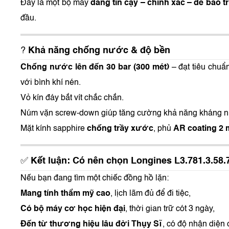
Đây là một bộ máy
đáng tin cậy – chính xác – dễ bảo tr
đầu.
?
Khả năng chống nước & độ bền
Chống nước lên đến 30 bar (300 mét)
– đạt tiêu chuẩn
với bình khí nén.
Vỏ kín đáy bắt vít chắc chắn.
Núm vặn screw-down giúp tăng cường khả năng kháng 
Mặt kính sapphire
chống trầy xước
, phủ
AR coating 2 
✅
Kết luận: Có nên chọn Longines L3.781.3.58.
Nếu bạn đang tìm một chiếc đồng hồ lặn:
Mang tính thẩm mỹ cao
, lịch lãm đủ để đi tiệc,
Có bộ máy cơ học hiện đại
, thời gian trữ cót 3 ngày,
Đến từ thương hiệu lâu đời Thụy Sĩ
, có độ nhận diện 