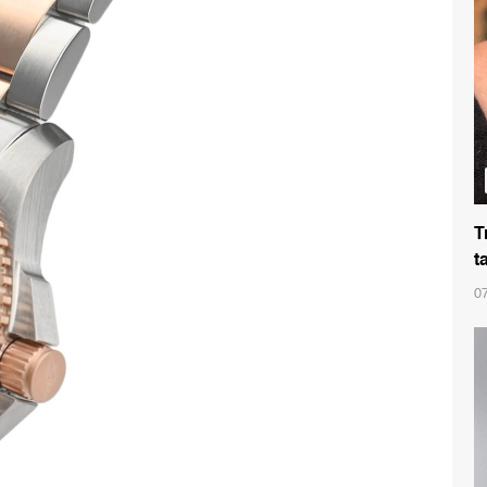
T
t
0