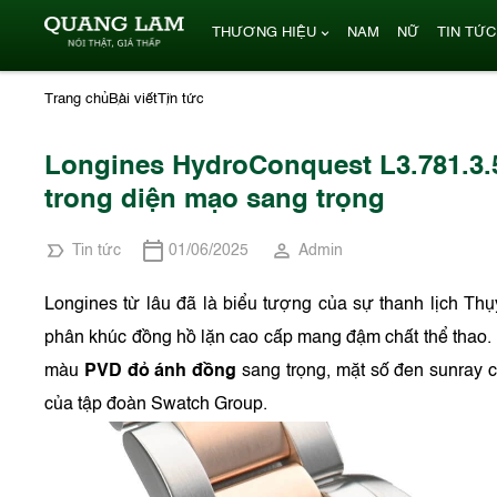
THƯƠNG HIỆU
NAM
NỮ
TIN TỨC
Trang chủ
Bài viết
Tin tức
Longines HydroConquest L3.781.3.5
trong diện mạo sang trọng
Tin tức
01/06/2025
Admin
Longines từ lâu đã là biểu tượng của sự thanh lịch Thụ
phân khúc đồng hồ lặn cao cấp mang đậm chất thể thao
màu
PVD đỏ ánh đồng
sang trọng, mặt số đen sunray 
của tập đoàn Swatch Group.