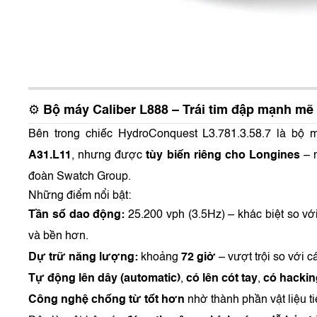
⚙️
Bộ máy Caliber L888 – Trái tim đập mạnh mẽ
Bên trong chiếc HydroConquest L3.781.3.58.7 là bộ
A31.L11
, nhưng được
tùy biến riêng cho Longines
– m
đoàn Swatch Group.
Những điểm nổi bật:
Tần số dao động:
25.200 vph (3.5Hz) – khác biệt so v
và bền hơn.
Dự trữ năng lượng:
khoảng
72 giờ
– vượt trội so với 
Tự động lên dây (automatic)
,
có lên cót tay
,
có hackin
Công nghệ chống từ tốt hơn
nhờ thành phần vật liệu ti