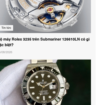
Tin tức
ộ máy Rolex 3235 trên Submariner 126610LN có gì
ặc biệt?
6/08/2026