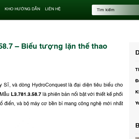
KHO HƯỚNG DẪN
LIÊN HỆ
8.7 – Biểu tượng lặn thể thao
D
T
Đ
y Sĩ, và dòng HydroConquest là đại diện tiêu biểu cho
K
. Mẫu
L3.781.3.58.7
là phiên bản nổi bật với thiết kế phối
Y
cổ điển, và bộ máy cơ bền bỉ mang công nghệ mới nhất
B