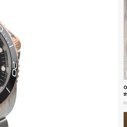
O
t
0