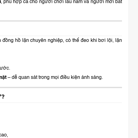
ì
, phù hợp cả cho người chơi lâu năm và người mới bắt
 đồng hồ lặn chuyên nghiệp, có thể đeo khi bơi lội, lặn
nước.
mặt
– dễ quan sát trong mọi điều kiện ánh sáng.
7?
cao,