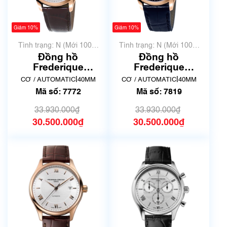
Giảm 10%
Giảm 10%
Tình trạng: N (Mới 100%
Tình trạng: N (Mới 100%
chưa qua sử dụng)
chưa qua sử dụng)
Đồng hồ
Đồng hồ
Frederique
Frederique
Constant FC-
Constant FC-
|
|
CƠ / AUTOMATIC
40MM
CƠ / AUTOMATIC
40MM
303MV5B4 | Mã số
303MN5B4 | hàng
Mã số: 7772
Mã số: 7819
7772
trưng bày thanh lý |
Mã số 7819
33.930.000₫
33.930.000₫
30.500.000₫
30.500.000₫