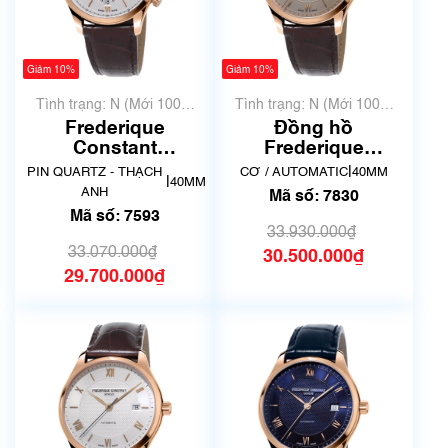
Giảm 10%
Giảm 10%
Tình trạng: N (Mới 100%
Tình trạng: N (Mới 100%
chưa qua sử dụng)
chưa qua sử dụng)
Frederique
Đồng hồ
Constant
Frederique
Chronograph
Constant FC-
|
PIN QUARTZ - THẠCH
CƠ / AUTOMATIC
40MM
|
40MM
Quartz FC-
303MLG5B4 | Mã số
ANH
Mã số: 7830
292MV5B4 | Mã số
7830
Mã số: 7593
7593
33.930.000₫
33.070.000₫
30.500.000₫
29.700.000₫