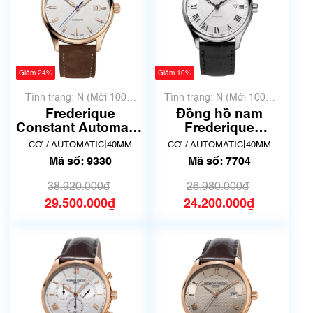
Giảm 24%
Giảm 10%
Tình trạng: N (Mới 100%
Tình trạng: N (Mới 100%
chưa qua sử dụng)
chưa qua sử dụng)
Frederique
Đồng hồ nam
Constant Automatic
Frederique
Classics Index FC-
Constant FC-
|
|
CƠ / AUTOMATIC
40MM
CƠ / AUTOMATIC
40MM
303NV5B4 | Mã số
303MC5B6 | Mã số
Mã số: 9330
Mã số: 7704
9330
7704
38.920.000₫
26.980.000₫
29.500.000₫
24.200.000₫