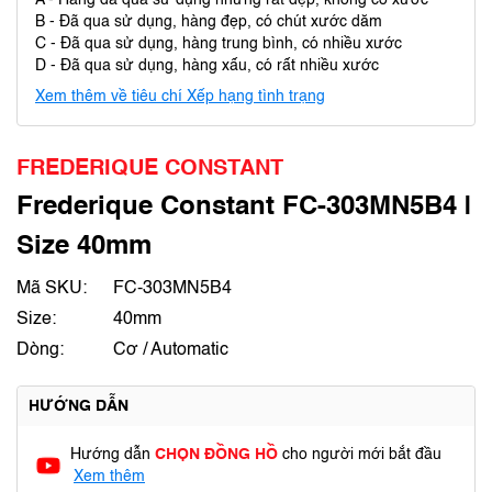
A - Hàng đã qua sử dụng nhưng rất đẹp, không có xước
B - Đã qua sử dụng, hàng đẹp, có chút xước dăm
C - Đã qua sử dụng, hàng trung bình, có nhiều xước
D - Đã qua sử dụng, hàng xấu, có rất nhiều xước
Xem thêm về tiêu chí Xếp hạng tình trạng
FREDERIQUE CONSTANT
Frederique Constant FC-303MN5B4 |
Size 40mm
Mã SKU:
FC-303MN5B4
Size:
40mm
Dòng:
Cơ / Automatic
HƯỚNG DẪN
Hướng dẫn
CHỌN ĐỒNG HỒ
cho người mới bắt đầu
Xem thêm