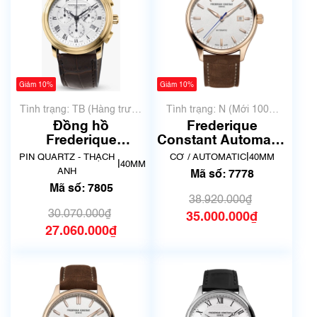
Giảm 10%
Giảm 10%
Tình trạng: TB (Hàng trưng
Tình trạng: N (Mới 100%
bày, thanh lý)
chưa qua sử dụng)
Đồng hồ
Frederique
Frederique
Constant Automatic
Constant FC-
Classics Index FC-
|
PIN QUARTZ - THẠCH
CƠ / AUTOMATIC
40MM
|
40MM
292MC4P5 | Mã số
FC-303NV5B4 | Mã
ANH
Mã số: 7778
7805
số 7778
Mã số: 7805
38.920.000₫
30.070.000₫
35.000.000₫
27.060.000₫