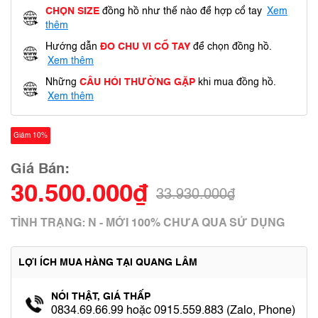
CHỌN SIZE
đồng hồ như thế nào để hợp cổ tay
Xem
thêm
Hướng dẫn
ĐO CHU VI CỔ TAY
để chọn đồng hồ.
Xem thêm
Những
CÂU HỎI THƯỜNG GẶP
khi mua đồng hồ.
Xem thêm
Giảm 10%
Giá Bán:
30.500.000₫
33.930.000₫
TÌNH TRẠNG: N - MỚI 100% CHƯA QUA SỬ DỤNG
LỢI ÍCH MUA HÀNG TẠI QUANG LÂM
NÓI THẬT, GIÁ THẤP
0834.69.66.99 hoặc 0915.559.883 (Zalo, Phone)