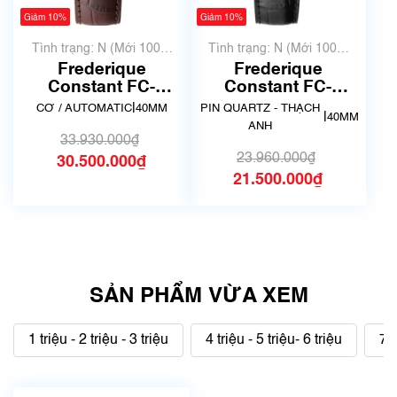
Giảm 10%
Giảm 10%
Tình trạng: N (Mới 100%
Tình trạng: N (Mới 100%
chưa qua sử dụng)
chưa qua sử dụng)
Frederique
Frederique
Constant FC-
Constant FC-
303MV5B4 | Size
292MS5B6 | Size
|
CƠ / AUTOMATIC
40MM
PIN QUARTZ - THẠCH
|
40MM
40mm
40mm
ANH
33.930.000₫
23.960.000₫
30.500.000₫
21.500.000₫
SẢN PHẨM VỪA XEM
1 triệu - 2 triệu - 3 triệu
4 triệu - 5 triệu- 6 triệu
7 t