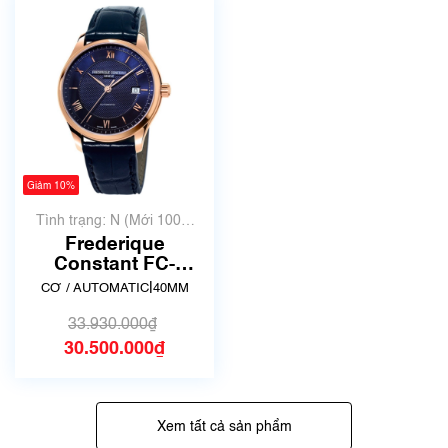
Giảm 10%
Tình trạng: N (Mới 100%
chưa qua sử dụng)
Frederique
Constant FC-
303MN5B4 | Size
|
CƠ / AUTOMATIC
40MM
40mm
33.930.000₫
30.500.000₫
Xem tất cả sản phẩm