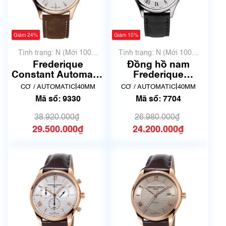
Giảm 24%
Giảm 10%
Tình trạng: N (Mới 100%
Tình trạng: N (Mới 100%
chưa qua sử dụng)
chưa qua sử dụng)
Frederique
Đồng hồ nam
Constant Automatic
Frederique
Classics Index FC-
Constant FC-
|
|
CƠ / AUTOMATIC
40MM
CƠ / AUTOMATIC
40MM
303NV5B4 | Mã số
303MC5B6 | Mã số
Mã số: 9330
Mã số: 7704
9330
7704
38.920.000₫
26.980.000₫
29.500.000₫
24.200.000₫