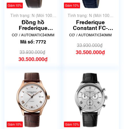
Giảm 10%
Giảm 10%
Tình trạng: N (Mới 100%
Tình trạng: N (Mới 100%
chưa qua sử dụng)
chưa qua sử dụng)
Đồng hồ
Frederique
Frederique
Constant FC-
Constant FC-
303MN5B4 | Size
|
|
CƠ / AUTOMATIC
40MM
CƠ / AUTOMATIC
40MM
303MV5B4 | Mã số
40mm
Mã số: 7772
7772
33.930.000₫
30.500.000₫
33.930.000₫
30.500.000₫
Giảm 10%
Giảm 10%