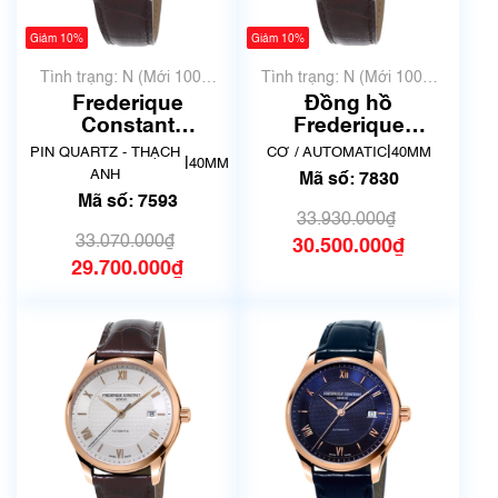
Giảm 10%
Giảm 10%
Tình trạng: N (Mới 100%
Tình trạng: N (Mới 100%
chưa qua sử dụng)
chưa qua sử dụng)
Frederique
Đồng hồ
Constant
Frederique
Chronograph
Constant FC-
|
PIN QUARTZ - THẠCH
CƠ / AUTOMATIC
40MM
|
40MM
Quartz FC-
303MLG5B4 | Mã số
ANH
Mã số: 7830
292MV5B4 | Mã số
7830
Mã số: 7593
7593
33.930.000₫
33.070.000₫
30.500.000₫
29.700.000₫