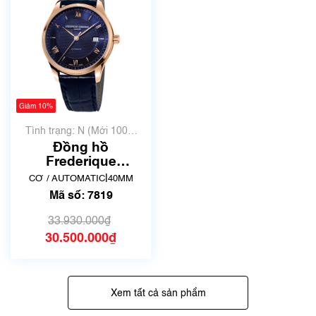
Giảm 10%
Tình trạng: N (Mới 100%
chưa qua sử dụng)
Đồng hồ
Frederique
Constant FC-
|
CƠ / AUTOMATIC
40MM
303MN5B4 | hàng
Mã số: 7819
trưng bày thanh lý |
Mã số 7819
33.930.000₫
30.500.000₫
Xem tất cả sản phẩm