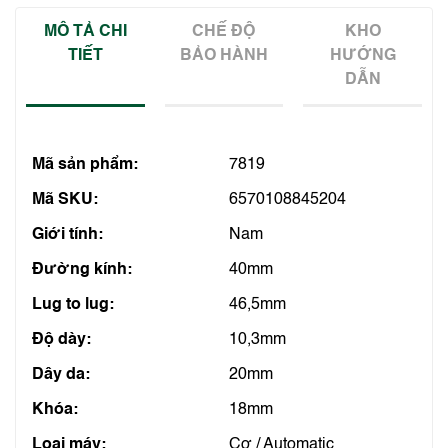
MÔ TẢ CHI
CHẾ ĐỘ
KHO
TIẾT
BẢO HÀNH
HƯỚNG
DẪN
Mã sản phẩm:
7819
Mã SKU:
6570108845204
Giới tính:
Nam
Đường kính:
40mm
Lug to lug:
46,5mm
Độ dày:
10,3mm
Dây da:
20mm
Khóa:
18mm
Loại máy:
Cơ / Automatic