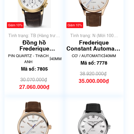
Giảm 10%
Giảm 10%
Tình trạng: TB (Hàng trưng
Tình trạng: N (Mới 100%
bày, thanh lý)
chưa qua sử dụng)
Đồng hồ
Frederique
Frederique
Constant Automatic
Constant FC-
Classics Index FC-
|
PIN QUARTZ - THẠCH
CƠ / AUTOMATIC
40MM
|
40MM
292MC4P5 | Mã số
FC-303NV5B4 | Mã
ANH
Mã số: 7778
7805
số 7778
Mã số: 7805
38.920.000₫
30.070.000₫
35.000.000₫
27.060.000₫