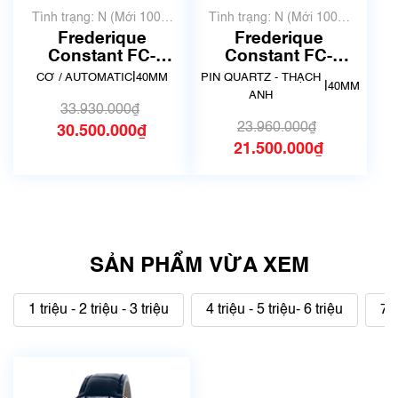
Tình trạng: N (Mới 100%
Tình trạng: N (Mới 100%
chưa qua sử dụng)
chưa qua sử dụng)
Frederique
Frederique
Constant FC-
Constant FC-
303MV5B4 | Size
292MS5B6 | Size
|
CƠ / AUTOMATIC
40MM
PIN QUARTZ - THẠCH
|
40MM
40mm
40mm
ANH
33.930.000₫
23.960.000₫
30.500.000₫
21.500.000₫
SẢN PHẨM VỪA XEM
1 triệu - 2 triệu - 3 triệu
4 triệu - 5 triệu- 6 triệu
7 t