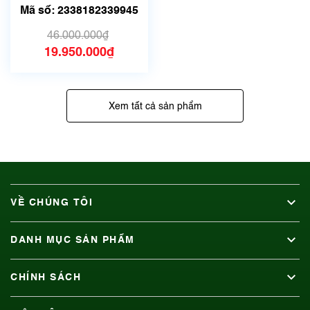
Japan | Đã qua sử
Mã số: 2338182339945
dụng 1
46.000.000₫
19.950.000₫
Xem tất cả sản phẩm
VỀ CHÚNG TÔI
DANH MỤC SẢN PHẨM
CHÍNH SÁCH