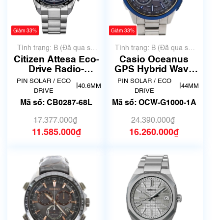
Giảm 33%
Giảm 33%
Tình trạng: B (Đã qua sử
Tình trạng: B (Đã qua sử
dụng, hàng đẹp, có chút
dụng, hàng đẹp, có chút
Citizen Attesa Eco-
Casio Oceanus
xước dăm)
xước dăm)
Drive Radio-
GPS Hybrid Wave
Controlled CB0287-
Ceptor Titanium
PIN SOLAR / ECO
PIN SOLAR / ECO
|
|
40.6MM
44MM
68L
OCW-G1000-1A
DRIVE
DRIVE
Mã số: CB0287-68L
Mã số: OCW-G1000-1A
17.377.000₫
24.390.000₫
11.585.000₫
16.260.000₫