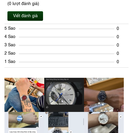
(0 lượt đánh giá)
Viết đánh giá
5 Sao
0
4 Sao
0
3 Sao
0
2 Sao
0
1 Sao
0