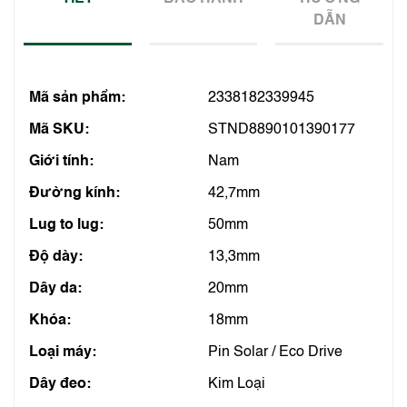
DẪN
Mã sản phẩm:
2338182339945
Mã SKU:
STND8890101390177
Giới tính:
Nam
Đường kính:
42,7mm
Lug to lug:
50mm
Độ dày:
13,3mm
Dây da:
20mm
Khóa:
18mm
Loại máy:
Pin Solar / Eco Drive
Dây đeo:
Kim Loại