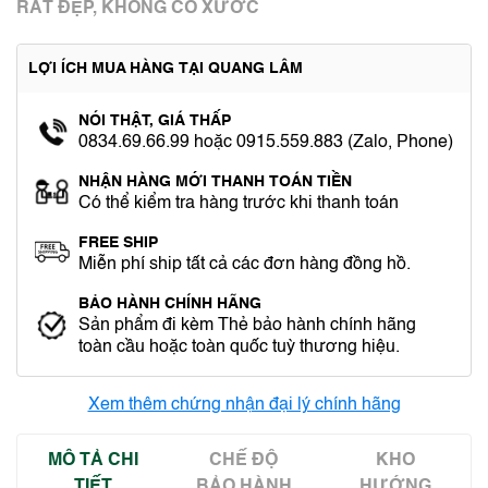
RẤT ĐẸP, KHÔNG CÓ XƯỚC
LỢI ÍCH MUA HÀNG TẠI QUANG LÂM
NÓI THẬT, GIÁ THẤP
0834.69.66.99 hoặc 0915.559.883 (Zalo, Phone)
NHẬN HÀNG MỚI THANH TOÁN TIỀN
Có thể kiểm tra hàng trước khi thanh toán
FREE SHIP
Miễn phí ship tất cả các đơn hàng đồng hồ.
BẢO HÀNH CHÍNH HÃNG
Sản phẩm đi kèm Thẻ bảo hành chính hãng
toàn cầu hoặc toàn quốc tuỳ thương hiệu.
Xem thêm chứng nhận đại lý chính hãng
MÔ TẢ CHI
CHẾ ĐỘ
KHO
TIẾT
BẢO HÀNH
HƯỚNG