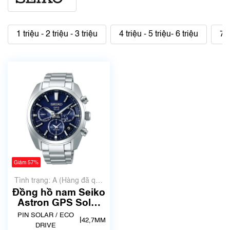
1 triệu - 2 triệu - 3 triệu
4 triệu - 5 triệu- 6 triệu
7 t
Giảm 57%
Tình trạng: A (Hàng đã qua
sử dụng nhưng rất đẹp,
Đồng hồ nam Seiko
không có xước)
Astron GPS Solar
SBXC019 /
PIN SOLAR / ECO
|
42,7MM
SSH019J1 | Made in
DRIVE