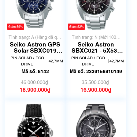
Giảm 59%
Giảm 52%
Tình trạng: A (Hàng đã qua
Tình trạng: N (Mới 100%
sử dụng nhưng rất đẹp,
chưa qua sử dụng)
Seiko Astron GPS
Seiko Astron
không có xước)
Solar SBXC019
SBXC021 - 5X53 |
(SSH019J1) | Made
Đã qua sử dụng
PIN SOLAR / ECO
PIN SOLAR / ECO
|
|
42,7MM
42,7MM
in Japan | Mã số
DRIVE
DRIVE
8142
Mã số: 8142
Mã số: 2339156810149
46.000.000₫
35.500.000₫
18.900.000₫
16.900.000₫