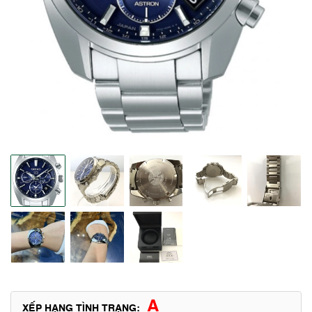
A
XẾP HẠNG TÌNH TRẠNG: