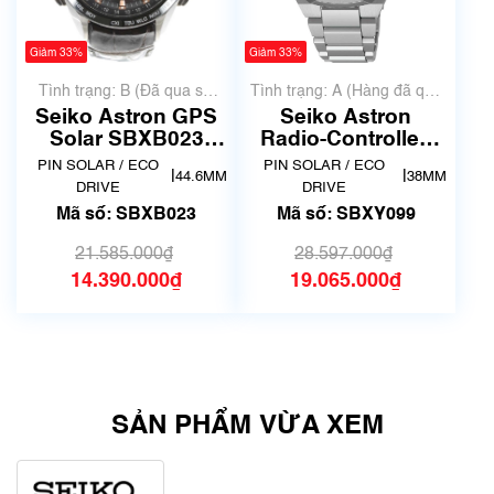
Giảm 33%
Giảm 33%
Tình trạng: B (Đã qua sử
Tình trạng: A (Hàng đã qua
dụng, hàng đẹp, có chút
sử dụng nhưng rất đẹp,
Seiko Astron GPS
Seiko Astron
xước dăm)
không có xước)
Solar SBXB023
Radio-Controlled
(8X82-0AB0)
Solar Titanium
PIN SOLAR / ECO
PIN SOLAR / ECO
|
|
44.6MM
38MM
SBXY099
DRIVE
DRIVE
Mã số: SBXB023
Mã số: SBXY099
21.585.000₫
28.597.000₫
14.390.000₫
19.065.000₫
SẢN PHẨM VỪA XEM