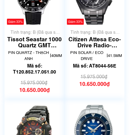
Giảm 33%
Giảm 33%
Tình trạng: B (Đã qua sử
Tình trạng: B (Đã qua sử
dụng, hàng đẹp, có chút
dụng, hàng đẹp, có chút
Tissot Seastar 1000
Citizen Attesa Eco-
xước dăm)
xước dăm)
Quartz GMT
Drive Radio-
T120.852.17.051.00
Controlled AT8044-
PIN QUARTZ - THẠCH
PIN SOLAR / ECO
|
|
40MM
41.5MM
56E
ANH
DRIVE
Mã số:
Mã số: AT8044-56E
T120.852.17.051.00
15.975.000₫
15.975.000₫
10.650.000₫
10.650.000₫