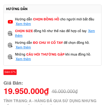
HƯỚNG DẪN
Hướng dẫn
CHỌN ĐỒNG HỒ
cho người mới bắt đầu
Xem thêm
CHỌN SIZE
đồng hồ như thế nào để hợp cổ tay
Xem
thêm
Hướng dẫn
ĐO CHU VI CỔ TAY
để chọn đồng hồ.
Xem thêm
Những
CÂU HỎI THƯỜNG GẶP
khi mua đồng hồ.
Xem thêm
Giảm 57%
Giá Bán:
19.950.000₫
46.000.000₫
TÌNH TRẠNG: A - HÀNG ĐÃ QUA SỬ DỤNG NHƯNG