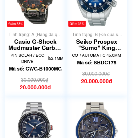
Giảm 33%
Giảm 33%
Tình trạng: A (Hàng đã qua
Tình trạng: B (Đã qua sử
sử dụng nhưng rất đẹp,
dụng, hàng đẹp, có chút
Casio G-Shock
Seiko Prospex
không có xước)
xước dăm)
Mudmaster Carbon
"Sumo" King
Core Guard GWG-
SBDC175
|
PIN SOLAR / ECO
CƠ / AUTOMATIC
45.0MM
|
52.1MM
B1000MG
DRIVE
Mã số: SBDC175
Mã số: GWG-B1000MG
30.000.000₫
30.000.000₫
20.000.000₫
20.000.000₫