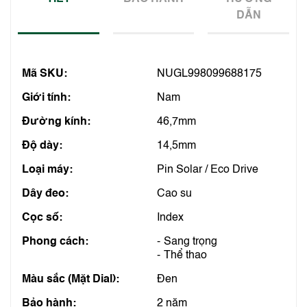
DẪN
Mã SKU:
NUGL998099688175
Giới tính:
Nam
Đường kính:
46,7mm
Độ dày:
14,5mm
Loại máy:
Pin Solar / Eco Drive
Dây đeo:
Cao su
Cọc số:
Index
Phong cách:
Sang trọng
Thể thao
Màu sắc (Mặt Dial):
Đen
Bảo hành:
2 năm