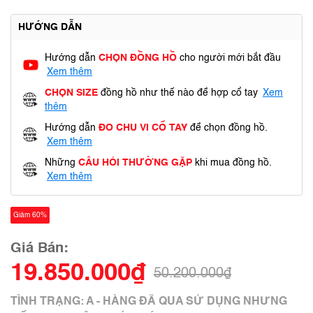
HƯỚNG DẪN
Hướng dẫn
CHỌN ĐỒNG HỒ
cho người mới bắt đầu
Xem thêm
CHỌN SIZE
đồng hồ như thế nào để hợp cổ tay
Xem
thêm
Hướng dẫn
ĐO CHU VI CỔ TAY
để chọn đồng hồ.
Xem thêm
Những
CÂU HỎI THƯỜNG GẶP
khi mua đồng hồ.
Xem thêm
Giảm 60%
Giá Bán:
19.850.000₫
50.200.000₫
TÌNH TRẠNG: A - HÀNG ĐÃ QUA SỬ DỤNG NHƯNG