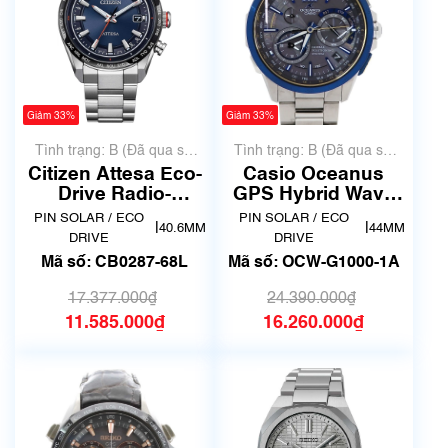
Giảm 33%
Giảm 33%
Tình trạng: B (Đã qua sử
Tình trạng: B (Đã qua sử
dụng, hàng đẹp, có chút
dụng, hàng đẹp, có chút
Citizen Attesa Eco-
Casio Oceanus
xước dăm)
xước dăm)
Drive Radio-
GPS Hybrid Wave
Controlled CB0287-
Ceptor Titanium
PIN SOLAR / ECO
PIN SOLAR / ECO
|
|
40.6MM
44MM
68L
OCW-G1000-1A
DRIVE
DRIVE
Mã số: CB0287-68L
Mã số: OCW-G1000-1A
17.377.000₫
24.390.000₫
11.585.000₫
16.260.000₫