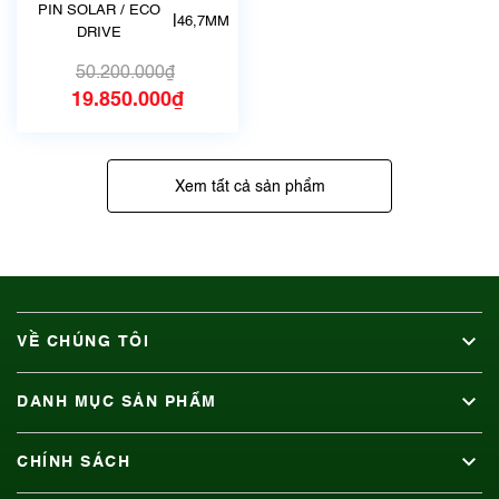
GPS SOLAR
PIN SOLAR / ECO
|
46,7MM
BLACK DIAL
DRIVE
SBXB170 (8X53-
0BB0) | Siêu lướt
50.200.000₫
như mới
19.850.000₫
Xem tất cả sản phẩm
VỀ CHÚNG TÔI
DANH MỤC SẢN PHẨM
CHÍNH SÁCH