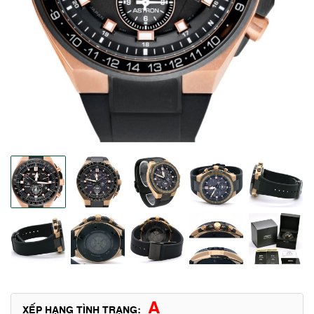
A
XẾP HẠNG TÌNH TRẠNG: