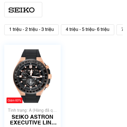
1 triệu - 2 triệu - 3 triệu
4 triệu - 5 triệu- 6 triệu
7 t
Giảm 60%
Tình trạng: A (Hàng đã qua
sử dụng nhưng rất đẹp,
SEIKO ASTRON
không có xước)
EXECUTIVE LINE