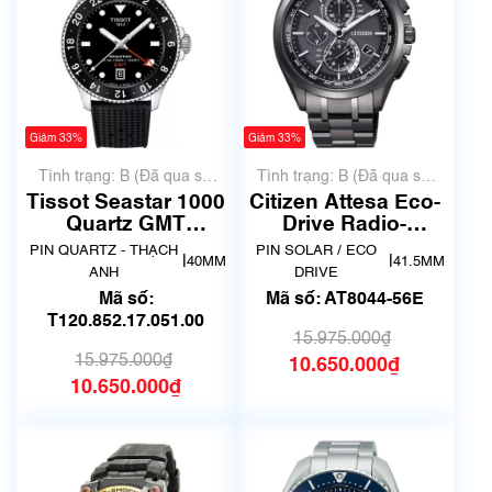
Giảm 33%
Giảm 33%
Tình trạng: B (Đã qua sử
Tình trạng: B (Đã qua sử
dụng, hàng đẹp, có chút
dụng, hàng đẹp, có chút
Tissot Seastar 1000
Citizen Attesa Eco-
xước dăm)
xước dăm)
Quartz GMT
Drive Radio-
T120.852.17.051.00
Controlled AT8044-
PIN QUARTZ - THẠCH
PIN SOLAR / ECO
|
|
40MM
41.5MM
56E
ANH
DRIVE
Mã số:
Mã số: AT8044-56E
T120.852.17.051.00
15.975.000₫
15.975.000₫
10.650.000₫
10.650.000₫