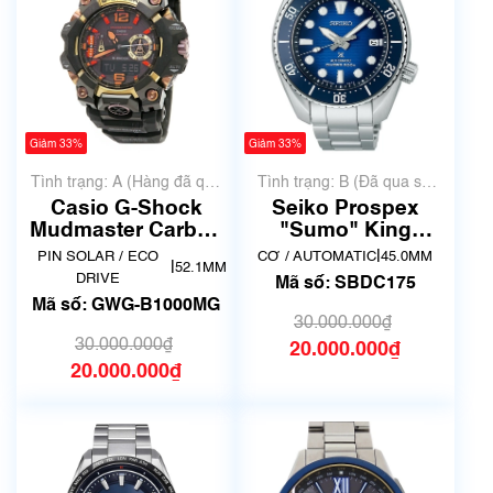
Giảm 33%
Giảm 33%
Tình trạng: A (Hàng đã qua
Tình trạng: B (Đã qua sử
sử dụng nhưng rất đẹp,
dụng, hàng đẹp, có chút
Casio G-Shock
Seiko Prospex
không có xước)
xước dăm)
Mudmaster Carbon
"Sumo" King
Core Guard GWG-
SBDC175
|
PIN SOLAR / ECO
CƠ / AUTOMATIC
45.0MM
|
52.1MM
B1000MG
DRIVE
Mã số: SBDC175
Mã số: GWG-B1000MG
30.000.000₫
30.000.000₫
20.000.000₫
20.000.000₫