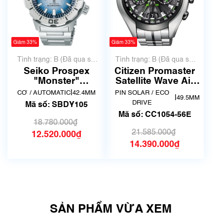
Giảm 33%
Giảm 33%
Tình trạng: B (Đã qua sử
Tình trạng: B (Đã qua sử
dụng, hàng đẹp, có chút
dụng, hàng đẹp, có chút
Seiko Prospex
Citizen Promaster
xước dăm)
xước dăm)
"Monster"
Satellite Wave Air
Antarctica
CC1054-56E
|
CƠ / AUTOMATIC
42.4MM
PIN SOLAR / ECO
|
49.5MM
SBDY105
DRIVE
Mã số: SBDY105
Mã số: CC1054-56E
18.780.000₫
21.585.000₫
12.520.000₫
14.390.000₫
SẢN PHẨM VỪA XEM