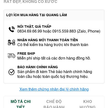
RẤT ĐẸP, KHÔNG CÓ XƯỚC
LỢI ÍCH MUA HÀNG TẠI QUANG LÂM
NÓI THẬT, GIÁ THẤP
0834.69.66.99 hoặc 0915.559.883 (Zalo, Phone)
NHẬN HÀNG MỚI THANH TOÁN TIỀN
Có thể kiểm tra hàng trước khi thanh toán
FREE SHIP
Miễn phí ship tất cả các đơn hàng đồng hồ.
BẢO HÀNH CHÍNH HÃNG
Sản phẩm đi kèm Thẻ bảo hành chính hãng
toàn cầu hoặc toàn quốc tuỳ thương hiệu.
Xem thêm chứng nhận đại lý chính hãng
MÔ TẢ CHI
CHẾ ĐỘ
KHO
TIẾT
BẢO HÀNH
HƯỚNG