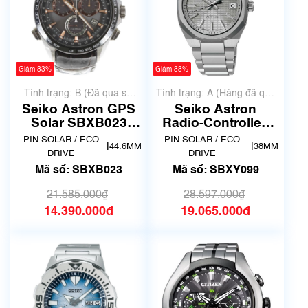
Giảm 33%
Giảm 33%
Tình trạng: B (Đã qua sử
Tình trạng: A (Hàng đã qua
dụng, hàng đẹp, có chút
sử dụng nhưng rất đẹp,
Seiko Astron GPS
Seiko Astron
xước dăm)
không có xước)
Solar SBXB023
Radio-Controlled
(8X82-0AB0)
Solar Titanium
PIN SOLAR / ECO
PIN SOLAR / ECO
|
|
44.6MM
38MM
SBXY099
DRIVE
DRIVE
Mã số: SBXB023
Mã số: SBXY099
21.585.000₫
28.597.000₫
14.390.000₫
19.065.000₫