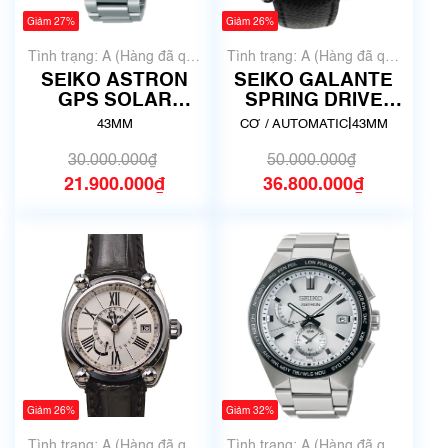
Giảm 27%
Giảm 26%
Tình trạng: A (Hàng đã qua
Tình trạng: A (Hàng đã qua
sử dụng nhưng rất đẹp,
sử dụng nhưng rất đẹp,
SEIKO ASTRON
SEIKO GALANTE
không có xước)
không có xước)
GPS SOLAR
SPRING DRIVE
SBXC013
SBLA005 SS
|
43MM
CƠ / AUTOMATIC
43MM
30.000.000₫
50.000.000₫
21.900.000₫
36.800.000₫
Giảm 26%
Giảm 32%
Tình trạng: A (Hàng đã qua
Tình trạng: A (Hàng đã qua