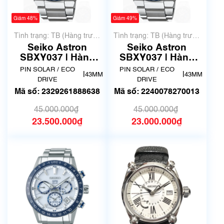
Giảm 48%
Giảm 49%
Tình trạng: TB (Hàng trưng
Tình trạng: TB (Hàng trưng
bày, thanh lý)
bày, thanh lý)
Seiko Astron
Seiko Astron
SBXY037 | Hàng
SBXY037 | Hàng
trưng bày thanh lý
còn seal | Hàng
PIN SOLAR / ECO
PIN SOLAR / ECO
|
|
43MM
43MM
trưng bày thanh lý
DRIVE
DRIVE
Mã số: 2329261888638
Mã số: 2240078270013
45.000.000₫
45.000.000₫
23.500.000₫
23.000.000₫