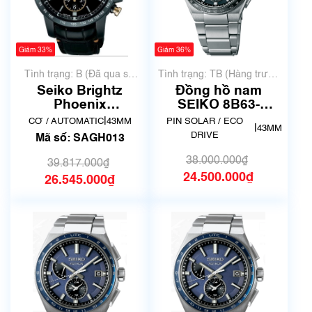
Giảm 33%
Giảm 36%
Tình trạng: B (Đã qua sử
Tình trạng: TB (Hàng trưng
dụng, hàng đẹp, có chút
bày, thanh lý)
Seiko Brightz
Đồng hồ nam
xước dăm)
Phoenix
SEIKO 8B63-
Mechanical
0BB0/SBXY039
|
CƠ / AUTOMATIC
43MM
PIN SOLAR / ECO
|
43MM
SAGH013
Astron Solar | New
DRIVE
Mã số: SAGH013
38.000.000₫
39.817.000₫
24.500.000₫
26.545.000₫