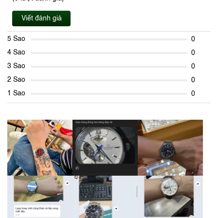
Viết đánh giá
5 Sao
0
4 Sao
0
3 Sao
0
2 Sao
0
1 Sao
0