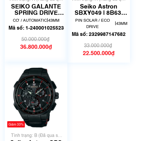
sử dụng nhưng rất đẹp,
sử dụng nhưng rất đẹp,
SEIKO GALANTE
Seiko Astron
không có xước)
không có xước)
SPRING DRIVE
SBXY049 | 8B63-
SBLA005 | Đã qua
0BD0 | Size 43mm |
|
CƠ / AUTOMATIC
43MM
PIN SOLAR / ECO
|
43MM
sử dụng
Hàng lướt
DRIVE
Mã số: 1-240001025523
Mã số: 2329987147682
50.000.000₫
33.000.000₫
36.800.000₫
22.500.000₫
Giảm 33%
Tình trạng: B (Đã qua sử