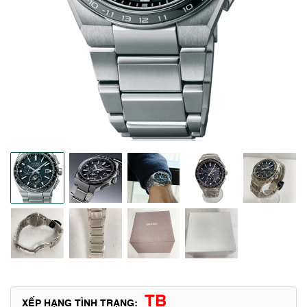
TB
XẾP HẠNG TÌNH TRẠNG: