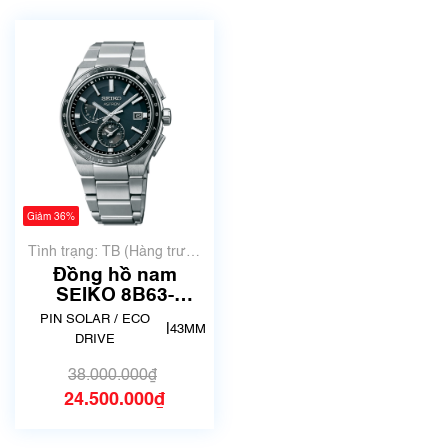
Giảm 36%
Tình trạng: TB (Hàng trưng
bày, thanh lý)
Đồng hồ nam
SEIKO 8B63-
0BB0/SBXY039
PIN SOLAR / ECO
|
43MM
Astron Solar | hàng
DRIVE
trưng bày thanh lý
38.000.000₫
24.500.000₫