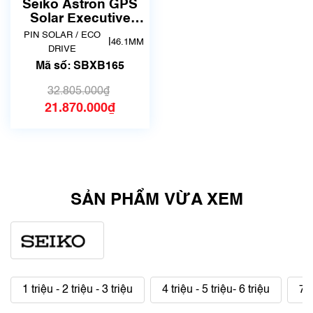
dụng, hàng đẹp, có chút
Seiko Astron GPS
xước dăm)
Solar Executive
Line Honda NSX
PIN SOLAR / ECO
|
46.1MM
Limited Edition
DRIVE
SBXB165
Mã số: SBXB165
32.805.000₫
21.870.000₫
SẢN PHẨM VỪA XEM
1 triệu - 2 triệu - 3 triệu
4 triệu - 5 triệu- 6 triệu
7 t