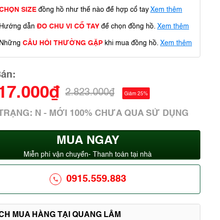
CHỌN SIZE
đồng hồ như thế nào để hợp cổ tay
Xem thêm
Hướng dẫn
ĐO CHU VI CỔ TAY
để chọn đồng hồ.
Xem thêm
Những
CÂU HỎI THƯỜNG GẶP
khi mua đồng hồ.
Xem thêm
Bán:
117.000₫
2.823.000₫
Giảm 25%
 TRẠNG: N - MỚI 100% CHƯA QUA SỬ DỤNG
MUA NGAY
Miễn phí vận chuyển- Thanh toán tại nhà
0915.559.883
ÍCH MUA HÀNG TẠI QUANG LÂM