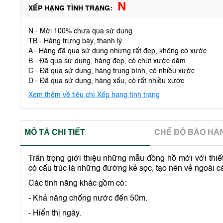
N
XẾP HẠNG TÌNH TRẠNG:
N - Mới 100% chưa qua sử dụng
TB - Hàng trưng bày, thanh lý
A - Hàng đã qua sử dụng nhưng rất đẹp, không có xước
B - Đã qua sử dụng, hàng đẹp, có chút xước dăm
C - Đã qua sử dụng, hàng trung bình, có nhiều xước
D - Đã qua sử dụng, hàng xấu, có rất nhiều xước
Xem thêm về tiêu chí Xếp hạng tình trạng
MÔ TẢ CHI TIẾT
CHẾ ĐỘ BẢO HA
Trân trọng giới thiệu những mẫu đồng hồ mới với thi
có cấu trúc là những đường kẻ sọc, tạo nên vẻ ngoài c
Các tính năng khác gồm có:
- Khả năng chống nước đến 50m.
- Hiển thị ngày.