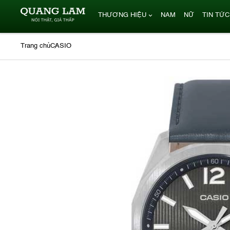
THƯƠNG HIỆU
NAM
NỮ
TIN TỨC
Trang chủ
CASIO