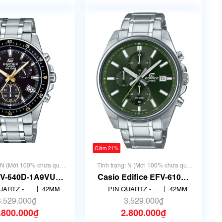
Giảm 21%
: N (Mới 100% chưa qua
Tình trạng: N (Mới 100% chưa qua
sử dụng)
sử dụng)
FV-540D-1A9VUDF
Casio Edifice EFV-610D-
42mm | Mã số 5125
3CVUDF | size 42mm | Mã
UARTZ -
42MM
PIN QUARTZ -
42MM
số 5487
CH ANH
THẠCH ANH
3.529.000₫
3.529.000₫
.800.000₫
2.800.000₫