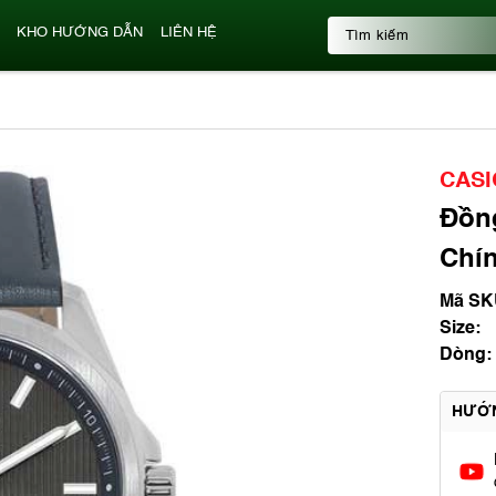
KHO HƯỚNG DẪN
LIÊN HỆ
CASI
Đồn
Chí
Mã SK
Size:
Dòng:
HƯỚ