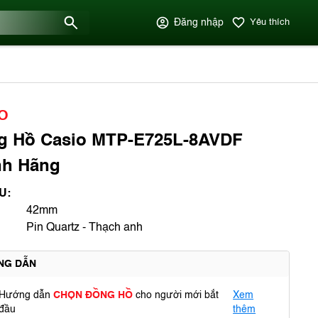
Đăng nhập
Yêu thích
O
g Hồ Casio MTP-E725L-8AVDF
nh Hãng
U:
42mm
Pin Quartz - Thạch anh
NG DẪN
Hướng dẫn
CHỌN ĐỒNG HỒ
cho người mới bắt
Xem
đầu
thêm