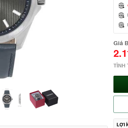
Giá 
2.
TÌNH
LỢI 