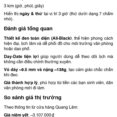
3 kim (giờ, phút, giây)
Hiển thị
ngày & thứ
tại vị trí 3 giờ (thứ dưới dạng 7 chấm
nhỏ).
Đánh giá tổng quan
Thiết kế đen toàn diện (All‑Black)
, thể hiện phong cách
hiện đại, lịch lãm và dễ phối đồ cho môi trường văn phòng
hoặc dạo phố.
Day‑Date tiện lợi
giúp người dùng dễ theo dõi lịch mà
không cần điều chỉnh thường xuyên.
Vỏ dày ~9.5 mm và nặng ~138 g
, tạo cảm giác chắc chắn
khi đeo.
Giá thành hợp lý
, phù hợp túi tiền các bạn sinh viên, dân
văn phòng mới đi làm.
So sánh giá thị trường
Theo thông tin từ cửa hàng Quang Lâm:
Giá niêm yết
: ~3.107.000 ₫