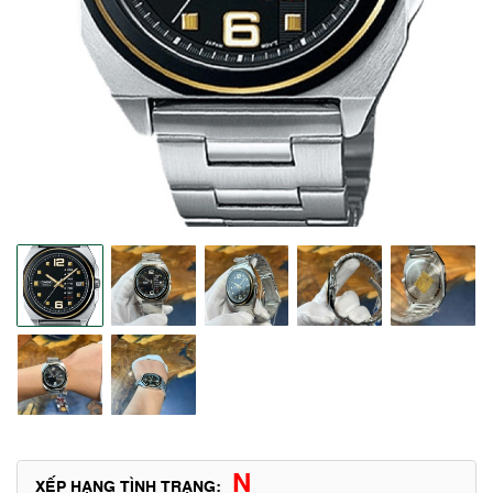
N
XẾP HẠNG TÌNH TRẠNG: