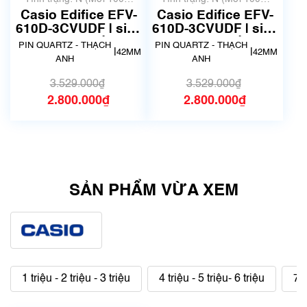
chưa qua sử dụng)
chưa qua sử dụng)
Casio Edifice EFV-
Casio Edifice EFV-
610D-3CVUDF | size
610D-3CVUDF | size
42mm | Mã số 5487
42mm | Mã số 5161
PIN QUARTZ - THẠCH
PIN QUARTZ - THẠCH
|
|
42MM
42MM
ANH
ANH
3.529.000₫
3.529.000₫
2.800.000₫
2.800.000₫
SẢN PHẨM VỪA XEM
1 triệu - 2 triệu - 3 triệu
4 triệu - 5 triệu- 6 triệu
7 t