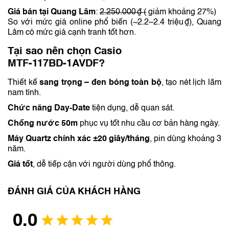
Giá bán tại Quang Lâm
:
2.250.000 ₫ (
giảm khoảng 27%)
So với mức giá online phổ biến (~2.2–2.4 triệu ₫), Quang
Lâm có mức giá cạnh tranh tốt hơn.
Tại sao nên chọn Casio
MTF‑117BD‑1AVDF?
Thiết kế
sang trọng – đen bóng toàn bộ
, tạo nét lịch lãm
nam tính.
Chức năng Day‑Date
tiện dụng, dễ quan sát.
Chống nước 50 m
phục vụ tốt nhu cầu cơ bản hàng ngày.
Máy Quartz chính xác ±20 giây/tháng
, pin dùng khoảng 3
năm.
Giá tốt
, dễ tiếp cận với người dùng phổ thông.
ĐÁNH GIÁ CỦA KHÁCH HÀNG
0.0