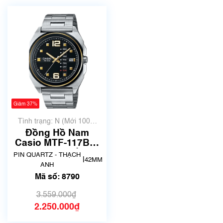
Giảm 37%
Tình trạng: N (Mới 100%
chưa qua sử dụng)
Đồng Hồ Nam
Casio MTF-117BD-
1AVDF | Mã số 8790
PIN QUARTZ - THẠCH
|
42MM
ANH
Mã số: 8790
3.559.000₫
2.250.000₫