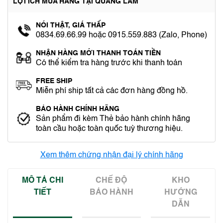
LỢI ÍCH MUA HÀNG TẠI QUANG LÂM
NÓI THẬT, GIÁ THẤP
0834.69.66.99 hoặc 0915.559.883 (Zalo, Phone)
NHẬN HÀNG MỚI THANH TOÁN TIỀN
Có thể kiểm tra hàng trước khi thanh toán
FREE SHIP
Miễn phí ship tất cả các đơn hàng đồng hồ.
BẢO HÀNH CHÍNH HÃNG
Sản phẩm đi kèm Thẻ bảo hành chính hãng
toàn cầu hoặc toàn quốc tuỳ thương hiệu.
Xem thêm chứng nhận đại lý chính hãng
MÔ TẢ CHI
CHẾ ĐỘ
KHO
TIẾT
BẢO HÀNH
HƯỚNG
DẪN