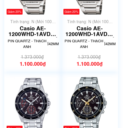
Giảm 20%
Giảm 20%
Tình trạng: N (Mới 100%
Tình trạng: N (Mới 100%
chưa qua sử dụng)
chưa qua sử dụng)
Casio AE-
Casio AE-
1200WHD-1AVDF |
1200WHD-1AVDF |
Size 42mm | Mã số
Size 42mm | Mã số
PIN QUARTZ - THẠCH
PIN QUARTZ - THẠCH
|
|
42MM
42MM
5445
5417
ANH
ANH
1.373.000₫
1.373.000₫
1.100.000₫
1.100.000₫