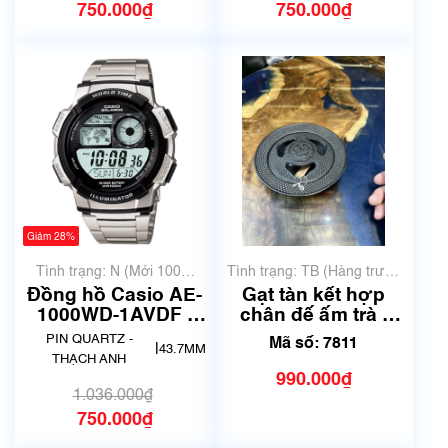
750.000₫
750.000₫
Giảm 28%
Tình trạng: N (Mới 100%
Tình trạng: TB (Hàng trưng
chưa qua sử dụng)
bày, thanh lý)
Đồng hồ Casio AE-
Gạt tàn kết hợp
1000WD-1AVDF |
chân đế ấm trà |
Chính hãng
Đường Kính 15cm |
PIN QUARTZ -
Mã số: 7811
|
43.7MM
Mã số 7811
THẠCH ANH
990.000₫
1.036.000₫
750.000₫