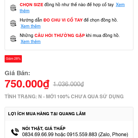
CHỌN SIZE
đồng hồ như thế nào để hợp cổ tay
Xem
thêm
Hướng dẫn
ĐO CHU VI CỔ TAY
để chọn đồng hồ.
Xem thêm
Những
CÂU HỎI THƯỜNG GẶP
khi mua đồng hồ.
Xem thêm
Giảm 28%
Giá Bán:
750.000₫
1.036.000₫
TÌNH TRẠNG: N - MỚI 100% CHƯA QUA SỬ DỤNG
LỢI ÍCH MUA HÀNG TẠI QUANG LÂM
NÓI THẬT, GIÁ THẤP
0834.69.66.99 hoặc 0915.559.883 (Zalo, Phone)