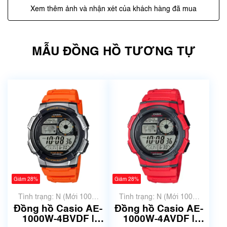
Xem thêm ảnh và nhận xét của khách hàng đã mua
MẪU ĐỒNG HỒ TƯƠNG TỰ
Giảm 28%
Giảm 28%
Tình trạng: N (Mới 100%
Tình trạng: N (Mới 100%
chưa qua sử dụng)
chưa qua sử dụng)
Đồng hồ Casio AE-
Đồng hồ Casio AE-
1000W-4BVDF |
1000W-4AVDF |