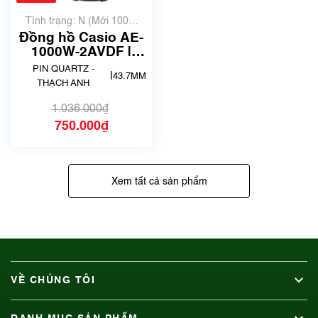
Tình trạng: N (Mới 100%
chưa qua sử dụng)
Đồng hồ Casio AE-
1000W-2AVDF |
Chính hãng
PIN QUARTZ -
|
43.7MM
THẠCH ANH
1.036.000₫
750.000₫
Xem tất cả sản phẩm
VỀ CHÚNG TÔI