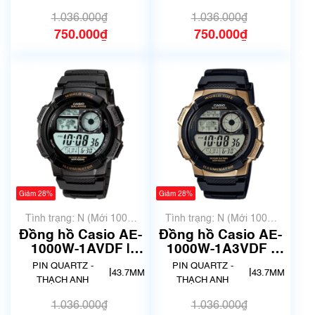
1.036.000₫
1.036.000₫
750.000₫
750.000₫
Giảm 28%
Giảm 28%
Tình trạng: N (Mới 100%
Tình trạng: N (Mới 100%
chưa qua sử dụng)
chưa qua sử dụng)
Đồng hồ Casio AE-
Đồng hồ Casio AE-
1000W-1AVDF |
1000W-1A3VDF |
Chính hãng
Chính hãng
PIN QUARTZ -
PIN QUARTZ -
|
|
43.7MM
43.7MM
THẠCH ANH
THẠCH ANH
1.036.000₫
1.036.000₫