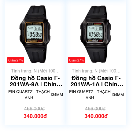
Giảm 27%
Giảm 27%
Tình trạng: N (Mới 100%
Tình trạng: N (Mới 100%
chưa qua sử dụng)
chưa qua sử dụng)
Đồng hồ Casio F-
Đồng hồ Casio F-
201WA-9A | Chính
201WA-1A | Chính
hãng
hãng
PIN QUARTZ - THẠCH
PIN QUARTZ - THẠCH
|
|
34MM
34MM
ANH
ANH
466.000₫
466.000₫
340.000₫
340.000₫