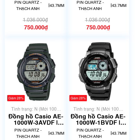
Chính hãng
Chính hãng
PIN QUARTZ -
PIN QUARTZ -
|
|
43.7MM
43.7MM
THẠCH ANH
THẠCH ANH
1.036.000₫
1.036.000₫
750.000₫
750.000₫
Giảm 28%
Giảm 28%
Tình trạng: N (Mới 100%
Tình trạng: N (Mới 100%
chưa qua sử dụng)
chưa qua sử dụng)
Đồng hồ Casio AE-
Đồng hồ Casio AE-
1000W-3AVDF |
1000W-1BVDF |
Chính hãng
Chính hãng
PIN QUARTZ -
PIN QUARTZ -
|
|
43.7MM
43.7MM
THẠCH ANH
THẠCH ANH