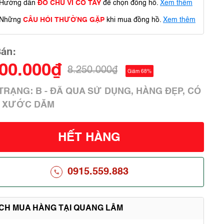
Hướng dẫn
ĐO CHU VI CỔ TAY
để chọn đồng hồ.
Xem thêm
Những
CÂU HỎI THƯỜNG GẶP
khi mua đồng hồ.
Xem thêm
Bán:
600.000₫
8.250.000₫
Giảm 68%
 TRẠNG: B - ĐÃ QUA SỬ DỤNG, HÀNG ĐẸP, CÓ
 XƯỚC DĂM
HẾT HÀNG
0915.559.883
ÍCH MUA HÀNG TẠI QUANG LÂM