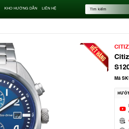
KHO HƯỚNG DẪN
LIÊN HỆ
CITI
Citi
S120
Mã SK
HƯỚ