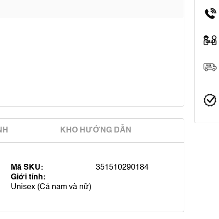
̀NH
KHO HƯỚNG DẪN
Mã SKU:
351510290184
Giới tính:
Unisex (Cả nam và nữ)