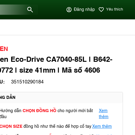
Đăng nhập
Yêu thích
ZEN
zen Eco-Drive CA7040-85L | B642-
772 | size 41mm | Mã số 4606
U:
351510290184
NG DẪN
Hướng dẫn
CHỌN ĐỒNG HỒ
cho người mới bắt
Xem
đầu
thêm
CHỌN SIZE
đồng hồ như thế nào để hợp cổ tay
Xem thêm