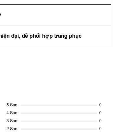
y
 hiện đại, dễ phối hợp trang phục
5 Sao
0
4 Sao
0
3 Sao
0
2 Sao
0