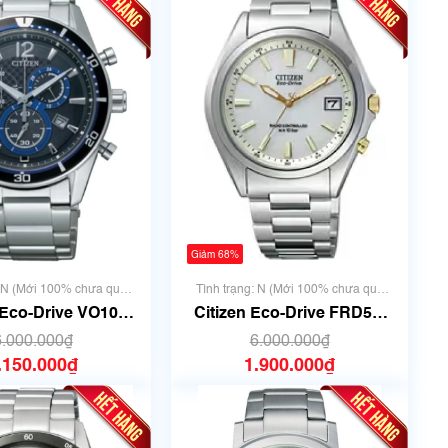
Giảm 68%
: N (Mới 100% chưa qua
Tình trạng: N (Mới 100% chưa qua
sử dụng)
sử dụng)
 Eco-Drive VO10-
Citizen Eco-Drive FRD59-
| H500-S061083 |
2422 | H415-S038286 | size
6.000.000₫
6.000.000₫
mm | Mã số 6642
38mm | Mã số 6657
.150.000₫
1.900.000₫