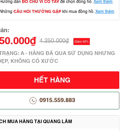
Hướng dẫn
ĐO CHU VI CỔ TAY
để chọn đồng hồ.
Xem thêm
Những
CÂU HỎI THƯỜNG GẶP
khi mua đồng hồ.
Xem thêm
Bán:
150.000₫
4.250.000₫
Giảm 49%
H TRẠNG: A - HÀNG ĐÃ QUA SỬ DỤNG NHƯNG
ĐẸP, KHÔNG CÓ XƯỚC
HẾT HÀNG
0915.559.883
ÍCH MUA HÀNG TẠI QUANG LÂM