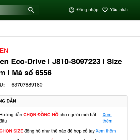
Đăng nhập
Yêu thích
ZEN
zen Eco-Drive | J810-S097223 | Size
 | Mã số 6556
U:
63707889180
NG DẪN
Hướng dẫn
CHỌN ĐỒNG HỒ
cho người mới bắt
Xem
đầu
thêm
CHỌN SIZE
đồng hồ như thế nào để hợp cổ tay
Xem thêm