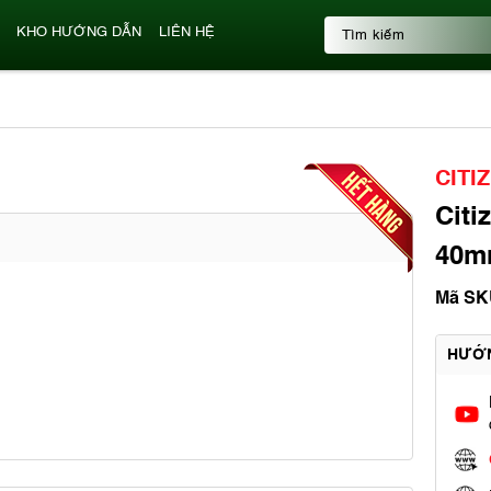
KHO HƯỚNG DẪN
LIÊN HỆ
CITI
Citi
40mm
Mã SK
HƯỚ