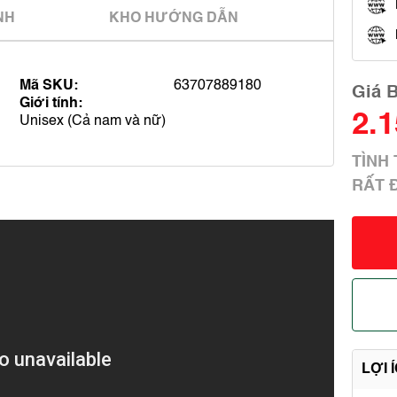
̀NH
KHO HƯỚNG DẪN
Mã SKU:
63707889180
Giá 
Giới tính:
2.
Unisex (Cả nam và nữ)
TÌN
RẤT 
LỢI 