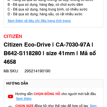
A - Hàng đã qua sử dụng nhưng rất đẹp, không có xước
B - Đã qua sử dụng, hàng đẹp, có chút xước dăm
C - Đã qua sử dụng, hàng trung bình, có nhiều xước
D - Đã qua sử dụng, hàng xấu, có rất nhiều xước
Xem thêm về tiêu chí Xếp hạng tình trạng
CITIZEN
Citizen Eco-Drive | CA-7030-97A |
B642-S118280 | size 41mm | Mã số
4658
Mã SKU:
295214190190
HƯỚNG DẪN
Hướng dẫn
CHỌN ĐỒNG HỒ
cho người mới bắt đầu
Xem thêm
CHỌN SIZE
đồng hồ như thế nào để hợp cổ tay
Xem