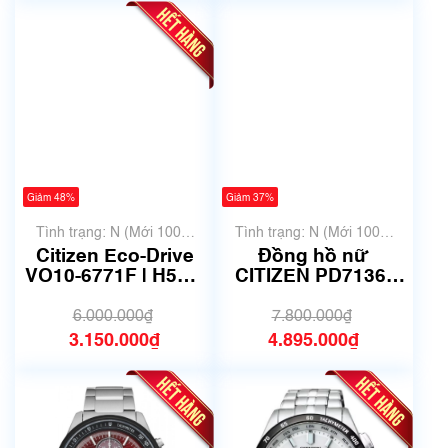
Giảm 48%
Giảm 37%
Tình trạng: N (Mới 100%
Tình trạng: N (Mới 100%
chưa qua sử dụng)
chưa qua sử dụng)
Citizen Eco-Drive
Đồng hồ nữ
VO10-6771F | H500-
CITIZEN PD7136-
S064538 | size
80A -Automatic-
42mm | Mã số 6742
29mm - Mã số 6708
6.000.000₫
7.800.000₫
3.150.000₫
4.895.000₫