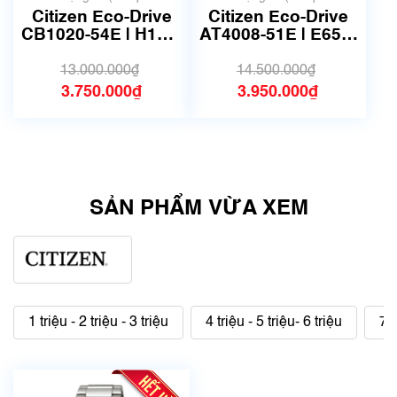
dụng, hàng đẹp, có chút
dụng, hàng đẹp, có chút
Citizen Eco-Drive
Citizen Eco-Drive
xước dăm)
xước dăm)
CB1020-54E | H149-
AT4008-51E | E650-
T018335 | size
S075173 | Size
38mm | Mã số 6502
42.5mm | Mã số
13.000.000₫
14.500.000₫
6596
3.750.000₫
3.950.000₫
SẢN PHẨM VỪA XEM
1 triệu - 2 triệu - 3 triệu
4 triệu - 5 triệu- 6 triệu
7 t