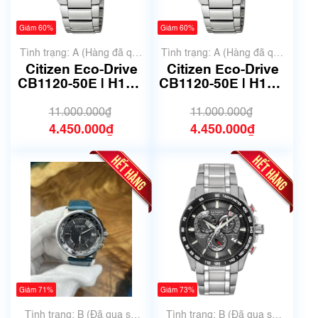
Giảm 60%
Giảm 60%
Tình trạng: A (Hàng đã qua
Tình trạng: A (Hàng đã qua
sử dụng nhưng rất đẹp,
sử dụng nhưng rất đẹp,
Citizen Eco-Drive
Citizen Eco-Drive
không có xước)
không có xước)
CB1120-50E | H149-
CB1120-50E | H149-
S118921 | Size
S118921 | Size
38mm | Mã số 6555
38mm | Mã số 6550
11.000.000₫
11.000.000₫
4.450.000₫
4.450.000₫
Giảm 71%
Giảm 73%
Tình trạng: B (Đã qua sử
Tình trạng: B (Đã qua sử