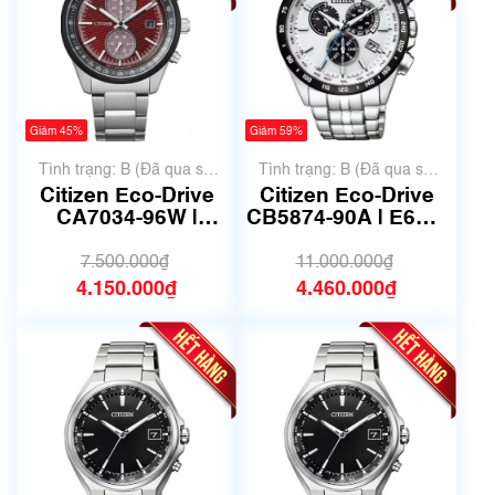
Giảm 45%
Giảm 59%
Tình trạng: B (Đã qua sử
Tình trạng: B (Đã qua sử
dụng, hàng đẹp, có chút
dụng, hàng đẹp, có chút
Citizen Eco-Drive
Citizen Eco-Drive
xước dăm)
xước dăm)
CA7034-96W |
CB5874-90A | E660-
B642-S122147 |
S119936 | size
size 41mm | Mã số
43mm | Mã số 6588
7.500.000₫
11.000.000₫
6655
4.150.000₫
4.460.000₫