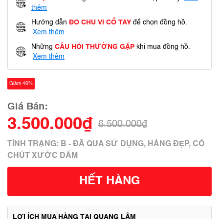
thêm
Hướng dẫn
ĐO CHU VI CỔ TAY
để chọn đồng hồ.
Xem thêm
Những
CÂU HỎI THƯỜNG GẶP
khi mua đồng hồ.
Xem thêm
Giảm 46%
Giá Bán:
3.500.000₫
6.500.000₫
TÌNH TRẠNG: B - ĐÃ QUA SỬ DỤNG, HÀNG ĐẸP, CÓ
CHÚT XƯỚC DĂM
HẾT HÀNG
LỢI ÍCH MUA HÀNG TẠI QUANG LÂM