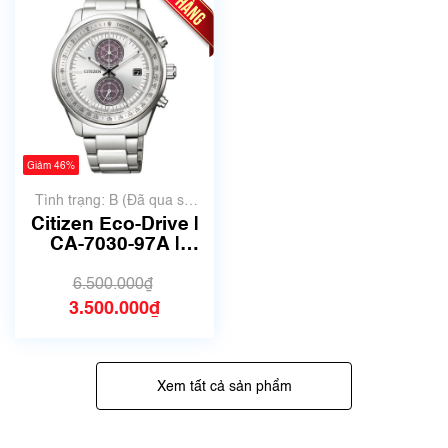
Giảm 46%
Tình trạng: B (Đã qua sử
dụng, hàng đẹp, có chút
Citizen Eco-Drive |
xước dăm)
CA-7030-97A |
B642-S118280 | size
41mm | Mã số 4658
6.500.000₫
3.500.000₫
Xem tất cả sản phẩm