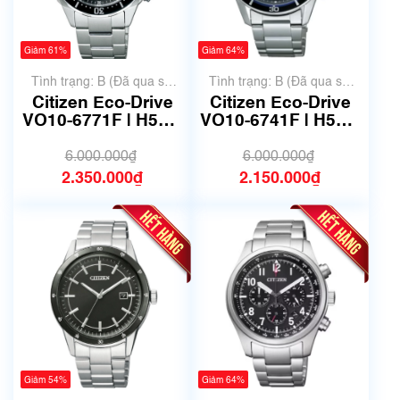
Giảm 61%
Giảm 64%
Tình trạng: B (Đã qua sử
Tình trạng: B (Đã qua sử
dụng, hàng đẹp, có chút
dụng, hàng đẹp, có chút
Citizen Eco-Drive
Citizen Eco-Drive
xước dăm)
xước dăm)
VO10-6771F | H500-
VO10-6741F | H500-
S064538 | size
S061083 | size
42mm | Mã số 6636
40mm | Mã số 6599
6.000.000₫
6.000.000₫
2.350.000₫
2.150.000₫
Giảm 54%
Giảm 64%