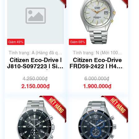
Giảm 49%
Giảm 68%
Tình trạng: A (Hàng đã qua
Tình trạng: N (Mới 100%
sử dụng nhưng rất đẹp,
chưa qua sử dụng)
Citizen Eco-Drive |
Citizen Eco-Drive
không có xước)
J810-S097223 | Size
FRD59-2422 | H415-
40mm | Mã số 6556
S038286 | size
38mm | Mã số 6657
4.250.000₫
6.000.000₫
2.150.000₫
1.900.000₫