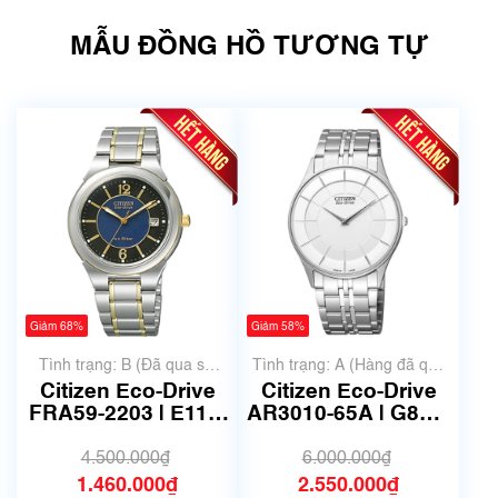
MẪU ĐỒNG HỒ TƯƠNG TỰ
Giảm 68%
Giảm 58%
Tình trạng: B (Đã qua sử
Tình trạng: A (Hàng đã qua
dụng, hàng đẹp, có chút
sử dụng nhưng rất đẹp,
Citizen Eco-Drive
Citizen Eco-Drive
xước dăm)
không có xước)
FRA59-2203 | E111-
AR3010-65A | G870-
S027179 | Size
S065526 | size
36mm | Mã số 6722
36.5mm | Mã số
4.500.000₫
6.000.000₫
6583
1.460.000₫
2.550.000₫