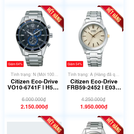
Giảm 64%
Giảm 54%
Tình trạng: N (Mới 100%
Tình trạng: A (Hàng đã qua
chưa qua sử dụng)
sử dụng nhưng rất đẹp,
Citizen Eco-Drive
Citizen Eco-Drive
không có xước)
VO10-6741F | H500-
FRB59-2452 | E031-
S061083 | size
S048419 | Size
40mm | Mã số 6642
35mm | Mã số 6626
6.000.000₫
4.250.000₫
2.150.000₫
1.950.000₫