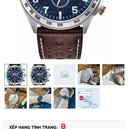
B
XẾP HẠNG TÌNH TRẠNG: