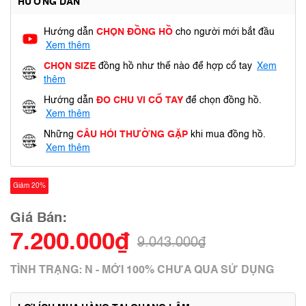
HƯỚNG DẪN
Hướng dẫn
CHỌN ĐỒNG HỒ
cho người mới bắt đầu
Xem thêm
CHỌN SIZE
đồng hồ như thế nào để hợp cổ tay
Xem
thêm
Hướng dẫn
ĐO CHU VI CỔ TAY
để chọn đồng hồ.
Xem thêm
Những
CÂU HỎI THƯỜNG GẶP
khi mua đồng hồ.
Xem thêm
Giảm 20%
Giá Bán:
7.200.000₫
9.043.000₫
TÌNH TRẠNG: N - MỚI 100% CHƯA QUA SỬ DỤNG