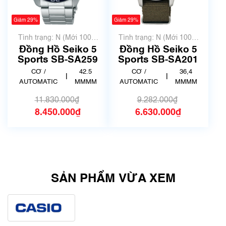
Giảm 29%
Giảm 29%
Tình trạng: N (Mới 100%
Tình trạng: N (Mới 100%
chưa qua sử dụng)
chưa qua sử dụng)
Đồng Hồ Seiko 5
Đồng Hồ Seiko 5
Sports SB-SA259
Sports SB-SA201
CƠ /
42.5
CƠ /
36,4
|
|
AUTOMATIC
MMMM
AUTOMATIC
MMMM
11.830.000₫
9.282.000₫
8.450.000₫
6.630.000₫
SẢN PHẨM VỪA XEM