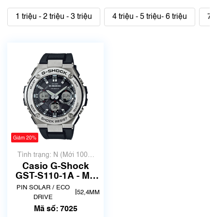
1 triệu - 2 triệu - 3 triệu
4 triệu - 5 triệu- 6 triệu
7 t
Giảm 20%
Tình trạng: N (Mới 100%
chưa qua sử dụng)
Casio G-Shock
GST-S110-1A - MS
7025
PIN SOLAR / ECO
|
52,4MM
DRIVE
Mã số: 7025