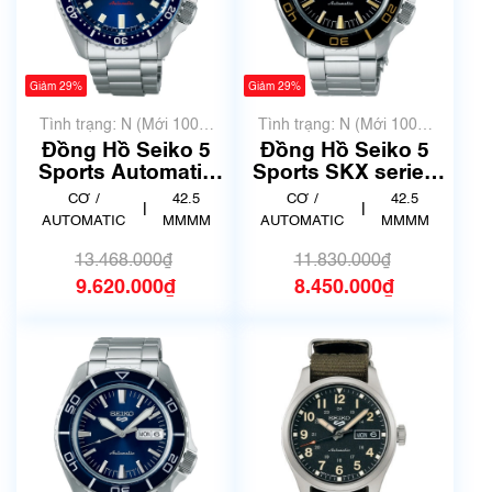
Giảm 29%
Giảm 29%
Tình trạng: N (Mới 100%
Tình trạng: N (Mới 100%
chưa qua sử dụng)
chưa qua sử dụng)
Đồng Hồ Seiko 5
Đồng Hồ Seiko 5
Sports Automatic
Sports SKX series
SB-SA303
SB-SA261
CƠ /
42.5
CƠ /
42.5
|
|
AUTOMATIC
MMMM
AUTOMATIC
MMMM
13.468.000₫
11.830.000₫
9.620.000₫
8.450.000₫