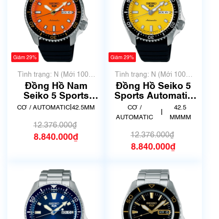
Giảm 29%
Giảm 29%
Tình trạng: N (Mới 100%
Tình trạng: N (Mới 100%
chưa qua sử dụng)
chưa qua sử dụng)
Đồng Hồ Nam
Đồng Hồ Seiko 5
Seiko 5 Sports
Sports Automatic
Automatic SB-
SB-SA307
|
CƠ / AUTOMATIC
42.5MM
CƠ /
42.5
|
SA309
AUTOMATIC
MMMM
12.376.000₫
12.376.000₫
8.840.000₫
8.840.000₫