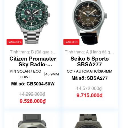
Giảm 33%
Giảm 33%
Tình trạng: B (Đã qua sử
Tình trạng: A (Hàng đã qua
dụng, hàng đẹp, có chút
sử dụng nhưng rất đẹp,
Citizen Promaster
Seiko 5 Sports
xước dăm)
không có xước)
Sky Radio-
SBSA277
Controlled CB5004-
|
PIN SOLAR / ECO
CƠ / AUTOMATIC
39.4MM
|
45.9MM
59W
DRIVE
Mã số: SBSA277
Mã số: CB5004-59W
14.572.000₫
14.292.000₫
9.715.000₫
9.528.000₫