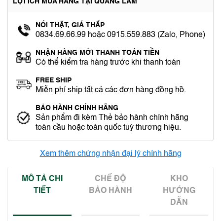
LỢI ÍCH MUA HÀNG TẠI QUANG LÂM
NÓI THẬT, GIÁ THẤP
0834.69.66.99 hoặc 0915.559.883 (Zalo, Phone)
NHẬN HÀNG MỚI THANH TOÁN TIỀN
Có thể kiểm tra hàng trước khi thanh toán
FREE SHIP
Miễn phí ship tất cả các đơn hàng đồng hồ.
BẢO HÀNH CHÍNH HÃNG
Sản phẩm đi kèm Thẻ bảo hành chính hãng
toàn cầu hoặc toàn quốc tuỳ thương hiệu.
Xem thêm chứng nhận đại lý chính hãng
MÔ TẢ CHI
CHẾ ĐỘ
KHO
TIẾT
BẢO HÀNH
HƯỚNG
DẪN