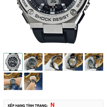
N
XẾP HẠNG TÌNH TRẠNG: