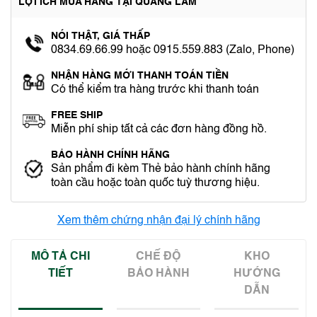
LỢI ÍCH MUA HÀNG TẠI QUANG LÂM
NÓI THẬT, GIÁ THẤP
0834.69.66.99 hoặc 0915.559.883 (Zalo, Phone)
NHẬN HÀNG MỚI THANH TOÁN TIỀN
Có thể kiểm tra hàng trước khi thanh toán
FREE SHIP
Miễn phí ship tất cả các đơn hàng đồng hồ.
BẢO HÀNH CHÍNH HÃNG
Sản phẩm đi kèm Thẻ bảo hành chính hãng
toàn cầu hoặc toàn quốc tuỳ thương hiệu.
Xem thêm chứng nhận đại lý chính hãng
MÔ TẢ CHI
CHẾ ĐỘ
KHO
TIẾT
BẢO HÀNH
HƯỚNG
DẪN