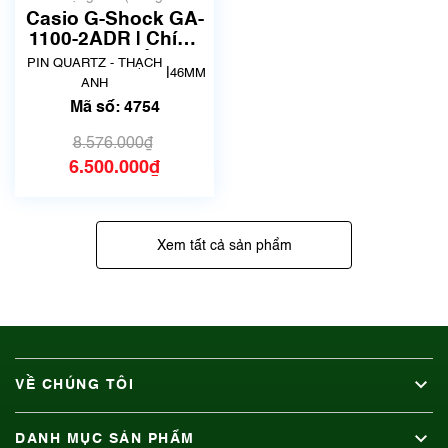
bày, thanh lý)
Casio G-Shock GA-
1100-2ADR | Chính
hãng | Mã số 4754
PIN QUARTZ - THẠCH
|
46MM
ANH
Mã số: 4754
8.576.000₫
6.500.000₫
Xem tất cả sản phẩm
VỀ CHÚNG TÔI
DANH MỤC SẢN PHẨM