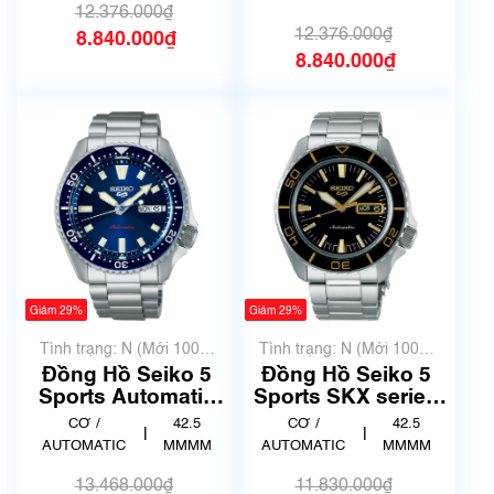
12.376.000₫
12.376.000₫
8.840.000₫
8.840.000₫
Giảm 29%
Giảm 29%
Tình trạng: N (Mới 100%
Tình trạng: N (Mới 100%
chưa qua sử dụng)
chưa qua sử dụng)
Đồng Hồ Seiko 5
Đồng Hồ Seiko 5
Sports Automatic
Sports SKX series
SB-SA303
SB-SA261
CƠ /
42.5
CƠ /
42.5
|
|
AUTOMATIC
MMMM
AUTOMATIC
MMMM
13.468.000₫
11.830.000₫