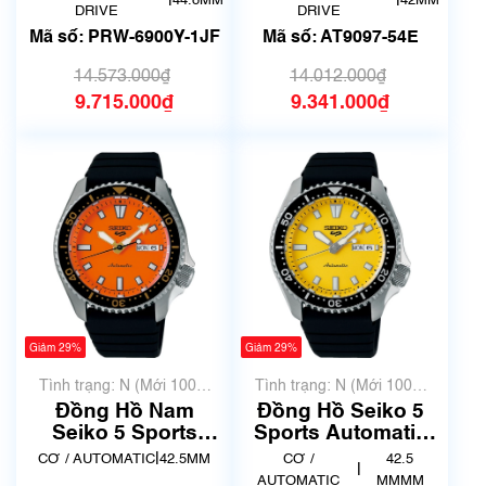
|
|
44.8MM
42MM
AT9097-54E
DRIVE
DRIVE
Mã số: PRW-6900Y-1JF
Mã số: AT9097-54E
14.573.000₫
14.012.000₫
9.715.000₫
9.341.000₫
Giảm 29%
Giảm 29%
Tình trạng: N (Mới 100%
Tình trạng: N (Mới 100%
chưa qua sử dụng)
chưa qua sử dụng)
Đồng Hồ Nam
Đồng Hồ Seiko 5
Seiko 5 Sports
Sports Automatic
Automatic SB-
SB-SA307
|
CƠ / AUTOMATIC
42.5MM
CƠ /
42.5
|
SA309
AUTOMATIC
MMMM