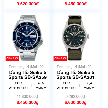
9.620.000₫
8.450.000₫
Giảm 29%
Giảm 29%
Tình trạng: N (Mới 100%
Tình trạng: N (Mới 100%
chưa qua sử dụng)
chưa qua sử dụng)
Đồng Hồ Seiko 5
Đồng Hồ Seiko 5
Sports SB-SA259
Sports SB-SA201
CƠ /
42.5
CƠ /
36,4
|
|
AUTOMATIC
MMMM
AUTOMATIC
MMMM
11.830.000₫
9.282.000₫
8.450.000₫
6.630.000₫