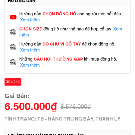
HƯỚNG DẪN
Hướng dẫn
CHỌN ĐỒNG HỒ
cho người mới bắt đầu
Xem thêm
CHỌN SIZE
đồng hồ như thế nào để hợp cổ tay
Xem
thêm
Hướng dẫn
ĐO CHU VI CỔ TAY
để chọn đồng hồ.
Xem thêm
Những
CÂU HỎI THƯỜNG GẶP
khi mua đồng hồ.
Xem thêm
Giảm 24%
Giá Bán:
6.500.000₫
8.576.000₫
TÌNH TRẠNG: TB - HÀNG TRƯNG BÀY, THANH LÝ