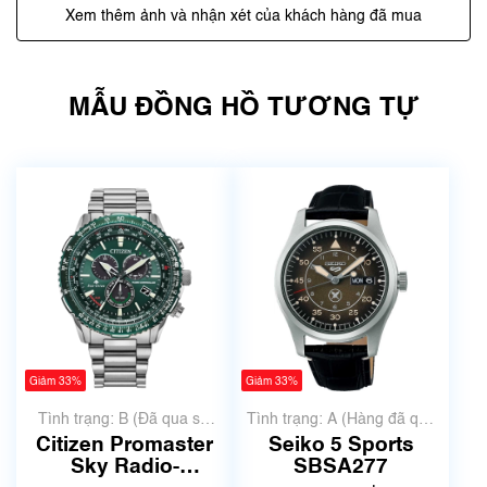
Xem thêm ảnh và nhận xét của khách hàng đã mua
MẪU ĐỒNG HỒ TƯƠNG TỰ
Giảm 33%
Giảm 33%
Tình trạng: B (Đã qua sử
Tình trạng: A (Hàng đã qua
dụng, hàng đẹp, có chút
sử dụng nhưng rất đẹp,
Citizen Promaster
Seiko 5 Sports
xước dăm)
không có xước)
Sky Radio-
SBSA277