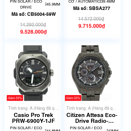
Controlled CB5004-
|
PIN SOLAR / ECO
CƠ / AUTOMATIC
39.4MM
|
45.9MM
59W
DRIVE
Mã số: SBSA277
Mã số: CB5004-59W
14.572.000₫
14.292.000₫
9.715.000₫
9.528.000₫
Giảm 33%
Giảm 33%
Tình trạng: A (Hàng đã qua
Tình trạng: A (Hàng đã qua
sử dụng nhưng rất đẹp,
sử dụng nhưng rất đẹp,
Casio Pro Trek
Citizen Attesa Eco-
không có xước)
không có xước)
PRW-6900Y-1JF
Drive Radio-
Controlled Titanium
PIN SOLAR / ECO
PIN SOLAR / ECO