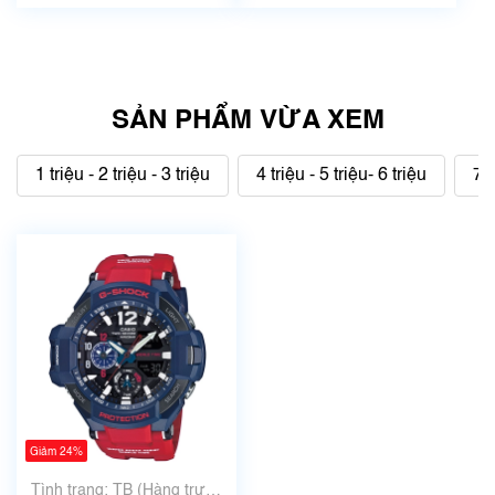
SẢN PHẨM VỪA XEM
1 triệu - 2 triệu - 3 triệu
4 triệu - 5 triệu- 6 triệu
7 t
Giảm 24%
Tình trạng: TB (Hàng trưng