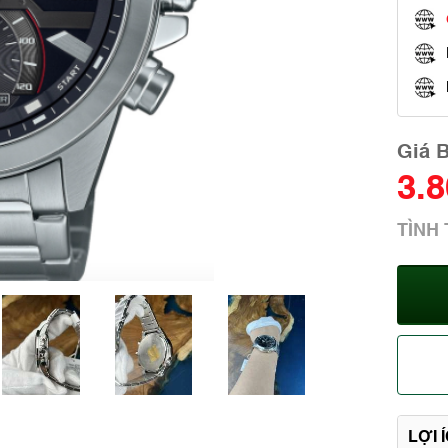
Giá 
3.
TÌNH
LỢI 