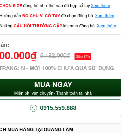
CHỌN SIZE
đồng hồ như thế nào để hợp cổ tay
Xem thêm
Hướng dẫn
ĐO CHU VI CỔ TAY
để chọn đồng hồ.
Xem thêm
Những
CÂU HỎI THƯỜNG GẶP
khi mua đồng hồ.
Xem thêm
Bán:
800.000₫
5.182.000₫
Giảm 27%
 TRẠNG: N - MỚI 100% CHƯA QUA SỬ DỤNG
MUA NGAY
Miễn phí vận chuyển- Thanh toán tại nhà
0915.559.883
ÍCH MUA HÀNG TẠI QUANG LÂM