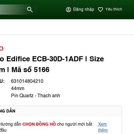
Đăng nhập
Yêu thích
O
o Edifice ECB-30D-1ADF | Size
 | Mã số 5166
U:
631014804210
44mm
Pin Quartz - Thạch anh
NG DẪN
Hướng dẫn
CHỌN ĐỒNG HỒ
cho người mới bắt
Xem
đầu
thêm