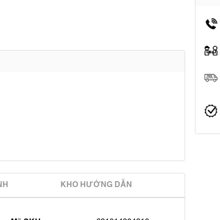
̀NH
KHO HƯỚNG DẪN