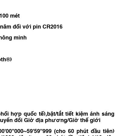
100 mét
 năm đối với pin CR2016
thông minh
oth®)
hối hợp quốc tế),bật/tắt tiết kiệm ánh sáng
uyển đổi Giờ địa phương/Giờ thế giới
00''000~59'59''999 (cho 60 phút đầu tiên)