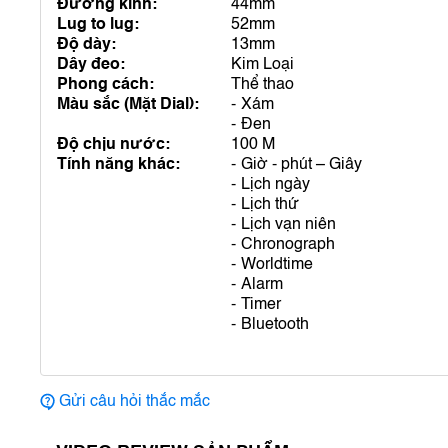
Đường kính:
44mm
Lug to lug:
52mm
Độ dày:
13mm
Dây đeo:
Kim Loại
Phong cách:
Thể thao
Màu sắc (Mặt Dial):
Xám
Đen
Độ chịu nước:
100 M
Tính năng khác:
Giờ - phút – Giây
Lịch ngày
Lịch thứ
Lịch vạn niên
Chronograph
Worldtime
Alarm
Timer
Bluetooth
Gửi câu hỏi thắc mắc