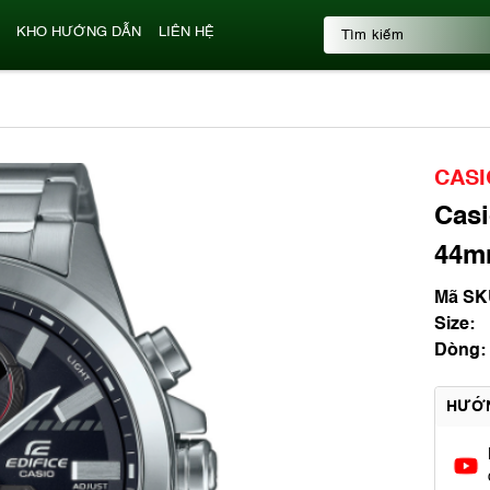
KHO HƯỚNG DẪN
LIÊN HỆ
CASI
Casi
44mm
Mã SK
Size:
Dòng:
HƯỚ