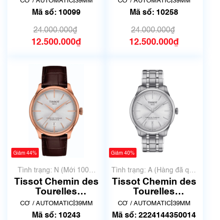
|
|
CƠ / AUTOMATIC
39MM
CƠ / AUTOMATIC
39MM
T139.807.16.041.00
T139.807.11.031.00
Mã số: 10099
Mã số: 10258
| Mã số 10099
| Mã số 10258
24.000.000₫
24.000.000₫
12.500.000₫
12.500.000₫
Giảm 44%
Giảm 40%
Tình trạng: N (Mới 100%
Tình trạng: A (Hàng đã qua
chưa qua sử dụng)
sử dụng nhưng rất đẹp,
Tissot Chemin des
Tissot Chemin des
không có xước)
Tourelles
Tourelles
Powermatic 80
Powermatic 80
|
|
CƠ / AUTOMATIC
39MM
CƠ / AUTOMATIC
39MM
T139.807.36.031.00
T139.807.11.031.00
Mã số: 10243
Mã số: 2224144350014