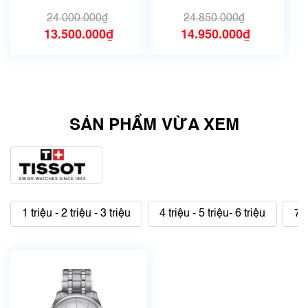
| Mã số 10243
| Siêu lướt
24.000.000₫
24.850.000₫
13.500.000₫
14.950.000₫
SẢN PHẨM VỪA XEM
1 triệu - 2 triệu - 3 triệu
4 triệu - 5 triệu- 6 triệu
7 t