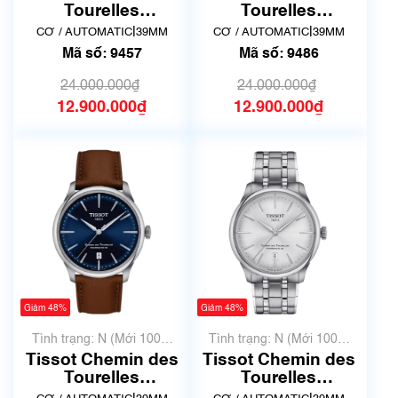
Tourelles
Tourelles
Powermatic 80
Powermatic 80
|
|
CƠ / AUTOMATIC
39MM
CƠ / AUTOMATIC
39MM
T139.807.11.031.00
T139.807.11.061.00
Mã số: 9457
Mã số: 9486
| Mã số 9457
| Mã số 9486
24.000.000₫
24.000.000₫
12.900.000₫
12.900.000₫
Giảm 48%
Giảm 48%
Tình trạng: N (Mới 100%
Tình trạng: N (Mới 100%
chưa qua sử dụng)
chưa qua sử dụng)
Tissot Chemin des
Tissot Chemin des
Tourelles
Tourelles
Powermatic 80
Powermatic 80