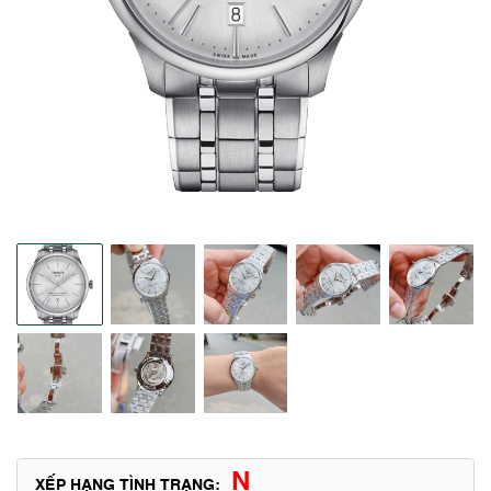
N
XẾP HẠNG TÌNH TRẠNG: