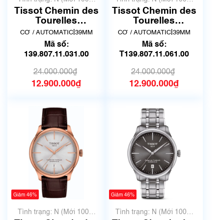
chưa qua sử dụng)
chưa qua sử dụng)
Tissot Chemin des
Tissot Chemin des
Tourelles
Tourelles
Powermatic 80
Powermatic 80
|
|
CƠ / AUTOMATIC
39MM
CƠ / AUTOMATIC
39MM
T139.807.11.031.00
T139.807.11.061.00
Mã số:
Mã số:
| New
| New
139.807.11.031.00
T139.807.11.061.00
24.000.000₫
24.000.000₫
12.900.000₫
12.900.000₫
Giảm 46%
Giảm 46%
Tình trạng: N (Mới 100%
Tình trạng: N (Mới 100%