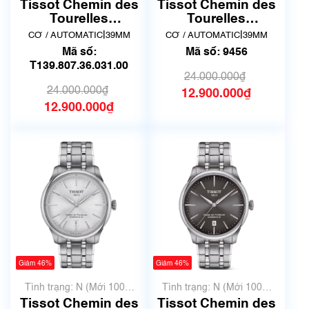
chưa qua sử dụng)
chưa qua sử dụng)
Tissot Chemin des
Tissot Chemin des
Tourelles
Tourelles
Powermatic 80
Powermatic 80
|
|
CƠ / AUTOMATIC
39MM
CƠ / AUTOMATIC
39MM
T139.807.36.031.00
T139.807.11.061.00
Mã số:
Mã số: 9456
| New
| Mã số 9456
T139.807.36.031.00
24.000.000₫
24.000.000₫
12.900.000₫
12.900.000₫
Giảm 46%
Giảm 46%
Tình trạng: N (Mới 100%
Tình trạng: N (Mới 100%
chưa qua sử dụng)
chưa qua sử dụng)
Tissot Chemin des
Tissot Chemin des