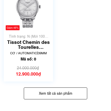
Giảm 46%
Tình trạng: N (Mới 100%
chưa qua sử dụng)
Tissot Chemin des
Tourelles
Powermatic 80
|
CƠ / AUTOMATIC
39MM
T139.807.11.031.00
Mã số: 0
| New full box
24.000.000₫
12.900.000₫
Xem tất cả sản phẩm