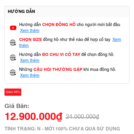
HƯỚNG DẪN
Hướng dẫn
CHỌN ĐỒNG HỒ
cho người mới bắt đầu
Xem thêm
CHỌN SIZE
đồng hồ như thế nào để hợp cổ tay
Xem
thêm
Hướng dẫn
ĐO CHU VI CỔ TAY
để chọn đồng hồ.
Xem thêm
Những
CÂU HỎI THƯỜNG GẶP
khi mua đồng hồ.
Xem thêm
Giảm 46%
Giá Bán:
12.900.000₫
24.000.000₫
TÌNH TRẠNG: N - MỚI 100% CHƯA QUA SỬ DỤNG