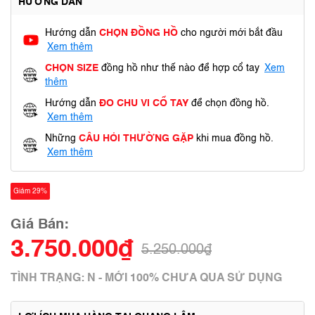
HƯỚNG DẪN
Hướng dẫn
CHỌN ĐỒNG HỒ
cho người mới bắt đầu
Xem thêm
CHỌN SIZE
đồng hồ như thế nào để hợp cổ tay
Xem
thêm
Hướng dẫn
ĐO CHU VI CỔ TAY
để chọn đồng hồ.
Xem thêm
Những
CÂU HỎI THƯỜNG GẶP
khi mua đồng hồ.
Xem thêm
Giảm 29%
Giá Bán:
3.750.000₫
5.250.000₫
TÌNH TRẠNG: N - MỚI 100% CHƯA QUA SỬ DỤNG