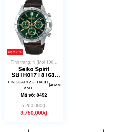
Giảm 29%
Tình trạng: N (Mới 100%
chưa qua sử dụng)
Seiko Spirit
SBTR017 | 8T63-
00D0 | Size 40.5mm
PIN QUARTZ - THẠCH
|
40MM
| Mã số 8452
ANH
Mã số: 8452
5.250.000₫
3.750.000₫