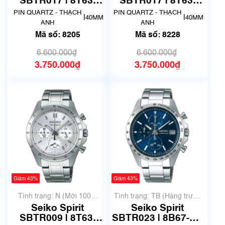
SBTR017 | 8T63-
SBTR017 | 8T63-
00D0 | Size 40.5mm
00D0 | Size 40.5mm
PIN QUARTZ - THẠCH
PIN QUARTZ - THẠCH
|
|
40MM
40MM
| Mã số 8205
| Mã số 8228
ANH
ANH
Mã số: 8205
Mã số: 8228
6.600.000₫
6.600.000₫
3.750.000₫
3.750.000₫
Giảm 43%
Giảm 43%
Tình trạng: N (Mới 100%
Tình trạng: TB (Hàng trưng
chưa qua sử dụng)
bày, thanh lý)
Seiko Spirit
Seiko Spirit
SBTR009 | 8T63-
SBTR023 | 8B67-00-