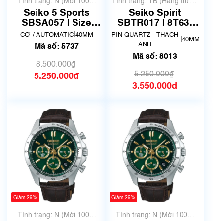
Tình trạng: N (Mới 100%
Tình trạng: TB (Hàng trưng
chưa qua sử dụng)
bày, thanh lý)
Seiko 5 Sports
Seiko Spirit
SBSA057 | Size
SBTR017 | 8T63-
42mm | Mã số 5737
00D0 | Size 40.5mm
|
CƠ / AUTOMATIC
40MM
PIN QUARTZ - THẠCH
|
40MM
| Mã số 8013
ANH
Mã số: 5737
Mã số: 8013
8.500.000₫
5.250.000₫
5.250.000₫
3.550.000₫
Giảm 29%
Giảm 29%
Tình trạng: N (Mới 100%
Tình trạng: N (Mới 100%