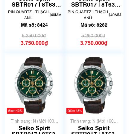
SBTR017 | 8T63-
SBTR017 | 8T63-
00D0 | Size 40.5mm
00D0 | Size 40.5mm
PIN QUARTZ - THẠCH
PIN QUARTZ - THẠCH
|
|
40MM
40MM
| Mã số 8424
| Mã số 8282
ANH
ANH
Mã số: 8424
Mã số: 8282
5.250.000₫
5.250.000₫
3.750.000₫
3.750.000₫
Giảm 43%
Giảm 43%
Tình trạng: N (Mới 100%
Tình trạng: N (Mới 100%
chưa qua sử dụng)
chưa qua sử dụng)
Seiko Spirit
Seiko Spirit