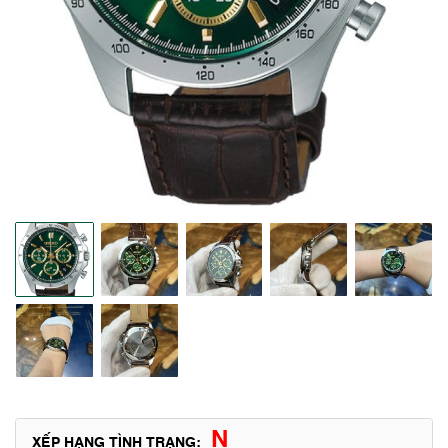
N
XẾP HẠNG TÌNH TRẠNG: