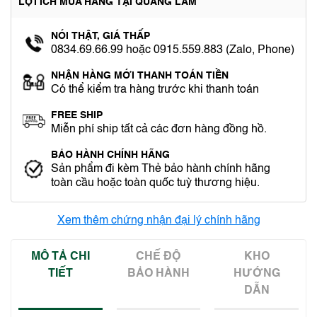
LỢI ÍCH MUA HÀNG TẠI QUANG LÂM
NÓI THẬT, GIÁ THẤP
0834.69.66.99 hoặc 0915.559.883 (Zalo, Phone)
NHẬN HÀNG MỚI THANH TOÁN TIỀN
Có thể kiểm tra hàng trước khi thanh toán
FREE SHIP
Miễn phí ship tất cả các đơn hàng đồng hồ.
BẢO HÀNH CHÍNH HÃNG
Sản phẩm đi kèm Thẻ bảo hành chính hãng
toàn cầu hoặc toàn quốc tuỳ thương hiệu.
Xem thêm chứng nhận đại lý chính hãng
MÔ TẢ CHI
CHẾ ĐỘ
KHO
TIẾT
BẢO HÀNH
HƯỚNG
DẪN