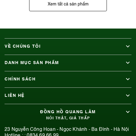
Xem tất cả sản phẩm
VỀ CHÚNG TÔI
DANH MỤC SẢN PHẨM
CHÍNH SÁCH
LIÊN HỆ
ĐỒNG HỒ QUANG LÂM
NÓI THẬT, GIÁ THẤP
23 Nguyễn Công Hoan - Ngọc Khánh - Ba Đình - Hà Nội
Hotline : :
0834.69.66.99