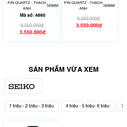
00D0 | Size 40.5mm
C0 | Size 40.5mm |
PIN QUARTZ - THẠCH
PIN QUARTZ - THẠCH
|
|
40MM
40MM
| Mã số 4860
Mã số 4887
ANH
ANH
Mã số: 4860
6.250.000₫
3.550.000₫
6.250.000₫
3.550.000₫
SẢN PHẨM VỪA XEM
1 triệu - 2 triệu - 3 triệu
4 triệu - 5 triệu- 6 triệu
7 t