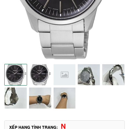
N
XẾP HẠNG TÌNH TRẠNG: