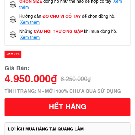
CHỌN SIZE
đồng hồ như thế nào để hợp cổ tay
Xem
thêm
Hướng dẫn
ĐO CHU VI CỔ TAY
để chọn đồng hồ.
Xem thêm
Những
CÂU HỎI THƯỜNG GẶP
khi mua đồng hồ.
Xem thêm
Giảm 21%
Giá Bán:
4.950.000₫
6.250.000₫
TÌNH TRẠNG: N - MỚI 100% CHƯA QUA SỬ DỤNG
HẾT HÀNG
LỢI ÍCH MUA HÀNG TẠI QUANG LÂM