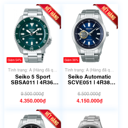
Giảm 54%
Giảm 36%
Tình trạng: A (Hàng đã qua
Tình trạng: A (Hàng đã qua
sử dụng nhưng rất đẹp,
sử dụng nhưng rất đẹp,
Seiko 5 Sport
Seiko Automatic
không có xước)
không có xước)
SBSA011 | 4R36-
SCVE051 | 4R38-
07G0 | Size 42.5mm
02A0 | Size 42mm |
| Mã số 6733
Mã số 6767
9.500.000₫
6.500.000₫
4.350.000₫
4.150.000₫