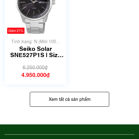
Giảm 21%
Tình trạng: N (Mới 100%
chưa qua sử dụng)
Seiko Solar
SNE527P1S | Size
40mm
6.250.000₫
4.950.000₫
Xem tất cả sản phẩm