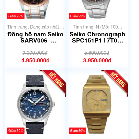
Giảm 29%
Giảm 29%
Tình trạng: Đang cập nhật ...
Tình trạng: N (Mới 100%
chưa qua sử dụng)
Đồng hồ nam Seiko
Seiko Chronograph
SARV006 -
SPC151P1 | 7T04-
Automatic -Size
0AE0 | Size 43mm |
41.5 mm- Mã số
Mã số 6665
7.000.000₫
5.600.000₫
6681
4.950.000₫
3.950.000₫
Giảm 30%
Giảm 50%