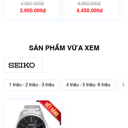
Mã số 6141
5.660.000₫
8.950.000₫
3.950.000₫
4.450.000₫
SẢN PHẨM VỪA XEM
1 triệu - 2 triệu - 3 triệu
4 triệu - 5 triệu- 6 triệu
7 t