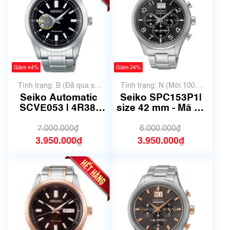
Giảm 44%
Giảm 34%
Tình trạng: B (Đã qua sử
Tình trạng: N (Mới 100%
dụng, hàng đẹp, có chút
chưa qua sử dụng)
Seiko Automatic
Seiko SPC153P1|
xước dăm)
SCVE053 | 4R38-
size 42 mm - Mã số
02A0 | Size 42mm |
6645
Mã số 6745
7.000.000₫
6.000.000₫
3.950.000₫
3.950.000₫