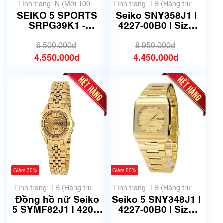
Tình trạng: N (Mới 100%
Tình trạng: TB (Hàng trưng
chưa qua sử dụng)
bày, thanh lý)
SEIKO 5 SPORTS
Seiko SNY358J1 |
SRPG39K1 -
4227-00B0 | Size
38,5mm - Mã 6129
36mm | Mã số 6753
6.500.000₫
8.950.000₫
4.550.000₫
4.450.000₫
Giảm 30%
Giảm 50%
Tình trạng: TB (Hàng trưng
Tình trạng: TB (Hàng trưng
bày, thanh lý)
bày, thanh lý)
Đồng hồ nữ Seiko
Seiko 5 SNY348J1 |
5 SYMF82J1 | 4207-
4227-00B0 | Size
01V0 | size 25mm |
36mm | Mã số 6752