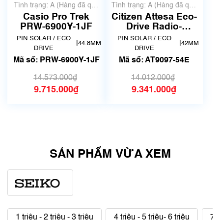
Tình trạng: A (Hàng đã qua
Tình trạng: A (Hàng đã qua
sử dụng nhưng rất đẹp,
sử dụng nhưng rất đẹp,
Casio Pro Trek
Citizen Attesa Eco-
không có xước)
không có xước)
PRW-6900Y-1JF
Drive Radio-
Controlled Titanium
PIN SOLAR / ECO
PIN SOLAR / ECO
|
|
44.8MM
42MM
AT9097-54E
DRIVE
DRIVE
Mã số: PRW-6900Y-1JF
Mã số: AT9097-54E
14.573.000₫
14.012.000₫
9.715.000₫
9.341.000₫
SẢN PHẨM VỪA XEM
1 triệu - 2 triệu - 3 triệu
4 triệu - 5 triệu- 6 triệu
7 t