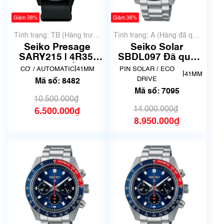
Giảm 38%
Giảm 36%
Tình trạng: TB (Hàng trưng
Tình trạng: A (Hàng đã qua
bày, thanh lý)
sử dụng nhưng rất đẹp,
Seiko Presage
Seiko Solar
không có xước)
SARY215 | 4R35-
SBDL097 Đã qua
05G0 | Mã số 8482
sử dụng - MS 7095
|
CƠ / AUTOMATIC
41MM
PIN SOLAR / ECO
|
41MM
DRIVE
Mã số: 8482
Mã số: 7095
10.500.000₫
14.000.000₫
6.500.000₫
8.950.000₫