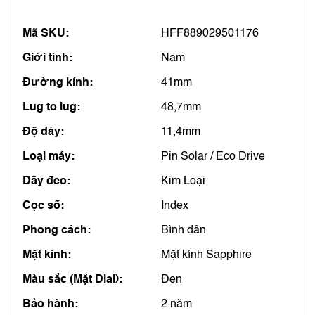
Mã SKU:
HFF889029501176
Giới tính:
Nam
Đường kính:
41mm
Lug to lug:
48,7mm
Độ dày:
11,4mm
Loại máy:
Pin Solar / Eco Drive
Dây đeo:
Kim Loại
Cọc số:
Index
Phong cách:
Bình dân
Mặt kính:
Mặt kính Sapphire
Màu sắc (Mặt Dial):
Đen
Bảo hành:
2 năm