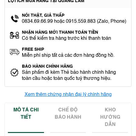
LỢI ÍCH MUA HÀNG TẠI QUANG LÂM
NÓI THẬT, GIÁ THẤP
0834.69.66.99 hoặc 0915.559.883 (Zalo, Phone)
NHẬN HÀNG MỚI THANH TOÁN TIỀN
Có thể kiểm tra hàng trước khi thanh toán
FREE SHIP
Miễn phí ship tất cả các đơn hàng đồng hồ.
BẢO HÀNH CHÍNH HÃNG
Sản phẩm đi kèm Thẻ bảo hành chính hãng
toàn cầu hoặc toàn quốc tuỳ thương hiệu.
Xem thêm chứng nhận đại lý chính hãng
MÔ TẢ CHI
CHẾ ĐỘ
KHO
TIẾT
BẢO HÀNH
HƯỚNG
DẪN