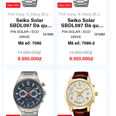
Giảm 36%
Giảm 36%
Tình trạng: A (Hàng đã qua
Tình trạng: A (Hàng đã qua
sử dụng nhưng rất đẹp,
sử dụng nhưng rất đẹp,
Seiko Solar
Seiko Solar
không có xước)
không có xước)
SBDL097 Đã qua
SBDL097 Đã qua
sử dụng - MS 7095
sử dụng - MS 7095
PIN SOLAR / ECO
PIN SOLAR / ECO
|
|
41MM
41MM
(New)
-2
DRIVE
DRIVE
Mã số: 7095
Mã số: 7095-2
14.000.000₫
14.000.000₫
8.950.000₫
8.950.000₫