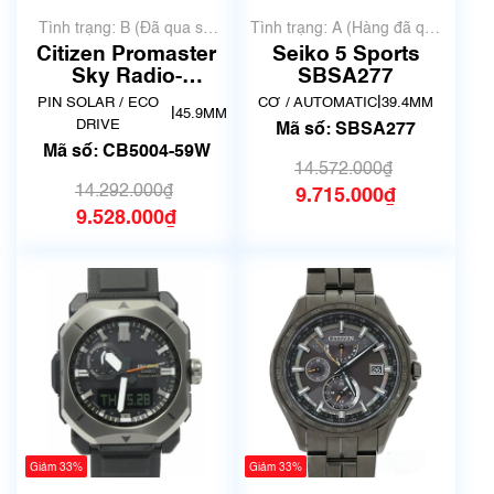
Tình trạng: B (Đã qua sử
Tình trạng: A (Hàng đã qua
dụng, hàng đẹp, có chút
sử dụng nhưng rất đẹp,
Citizen Promaster
Seiko 5 Sports
xước dăm)
không có xước)
Sky Radio-
SBSA277
Controlled CB5004-
|
PIN SOLAR / ECO
CƠ / AUTOMATIC
39.4MM
|
45.9MM
59W
DRIVE
Mã số: SBSA277
Mã số: CB5004-59W
14.572.000₫
14.292.000₫
9.715.000₫
9.528.000₫
Giảm 33%
Giảm 33%