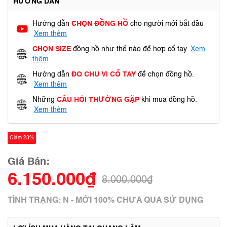
HƯỚNG DẪN
Hướng dẫn
CHỌN ĐỒNG HỒ
cho người mới bắt đầu
Xem thêm
CHỌN SIZE
đồng hồ như thế nào để hợp cổ tay
Xem
thêm
Hướng dẫn
ĐO CHU VI CỔ TAY
để chọn đồng hồ.
Xem thêm
Những
CÂU HỎI THƯỜNG GẶP
khi mua đồng hồ.
Xem thêm
Giảm 23%
Giá Bán:
6.150.000₫
8.000.000₫
TÌNH TRẠNG: N - MỚI 100% CHƯA QUA SỬ DỤNG