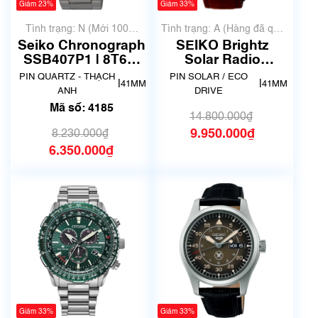
Giảm 23%
Giảm 33%
Tình trạng: N (Mới 100%
Tình trạng: A (Hàng đã qua
chưa qua sử dụng)
sử dụng nhưng rất đẹp,
Seiko Chronograph
SEIKO Brightz
không có xước)
SSB407P1 | 8T63-
Solar Radio
00T0 | Size 41mm |
SAGA312 | 8B63-
PIN QUARTZ - THẠCH
PIN SOLAR / ECO
|
|
41MM
41MM
Mã số 4185
0AY0 | Size 41mm |
ANH
DRIVE
Đã qua sử dụng
Mã số: 4185
lướt
14.800.000₫
9.950.000₫
8.230.000₫
6.350.000₫
Giảm 33%
Giảm 33%