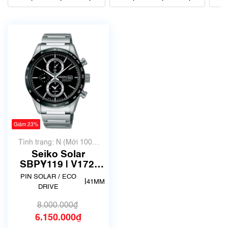
Giảm 23%
Tình trạng: N (Mới 100%
chưa qua sử dụng)
Seiko Solar
SBPY119 | V172-
0AP0 | Size 41mm |
PIN SOLAR / ECO
|
41MM
New Fullbox
DRIVE
8.000.000₫
6.150.000₫