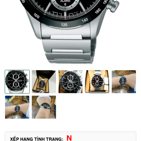
N
XẾP HẠNG TÌNH TRẠNG: