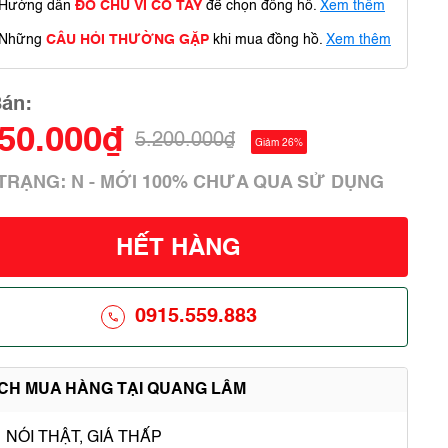
Hướng dẫn
ĐO CHU VI CỔ TAY
để chọn đồng hồ.
Xem thêm
Những
CÂU HỎI THƯỜNG GẶP
khi mua đồng hồ.
Xem thêm
Bán:
850.000₫
5.200.000₫
Giảm 26%
 TRẠNG: N - MỚI 100% CHƯA QUA SỬ DỤNG
HẾT HÀNG
0915.559.883
ÍCH MUA HÀNG TẠI QUANG LÂM
NÓI THẬT, GIÁ THẤP