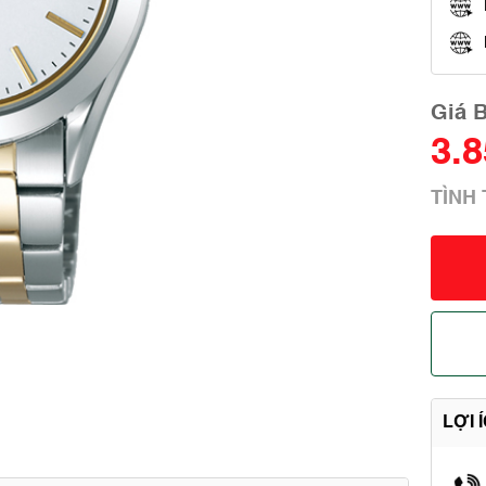
Giá 
3.
TÌNH
LỢI 