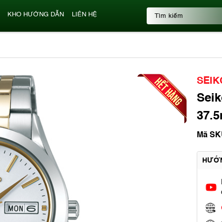
KHO HƯỚNG DẪN
LIÊN HỆ
SEIK
Seik
37.5
Mã SK
HƯỚ