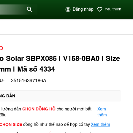
Đăng nhập
Yêu thích
O
o Solar SBPX085 | V158-0BA0 | Size
mm | Mã số 4334
U:
351516397186A
NG DẪN
Hướng dẫn
CHỌN ĐỒNG HỒ
cho người mới bắt
Xem
đầu
thêm
CHỌN SIZE
đồng hồ như thế nào để hợp cổ tay
Xem thêm