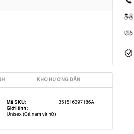
̀NH
KHO HƯỚNG DẪN
Mã SKU:
351516397186A
Giới tính:
Unisex (Cả nam và nữ)