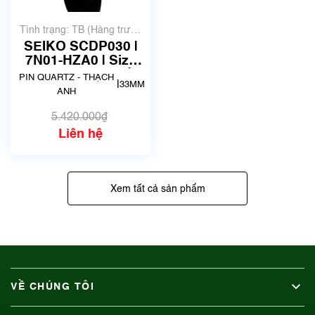
Tình trạng: TB (Hàng trưng
bày, thanh lý)
SEIKO SCDP030 |
7N01-HZA0 | Size
33.1mm | Mã số
PIN QUARTZ - THẠCH
|
33MM
6489
ANH
5.420.000₫
Liên hệ
Xem tất cả sản phẩm
VỀ CHÚNG TÔI