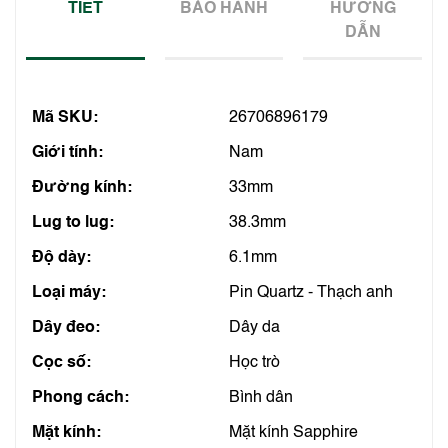
TIẾT
BẢO HÀNH
HƯỚNG
DẪN
Mã SKU:
26706896179
Giới tính:
Nam
Đường kính:
33mm
Lug to lug:
38.3mm
Độ dày:
6.1mm
Loại máy:
Pin Quartz - Thạch anh
Dây đeo:
Dây da
Cọc số:
Học trò
Phong cách:
Bình dân
Mặt kính:
Mặt kính Sapphire