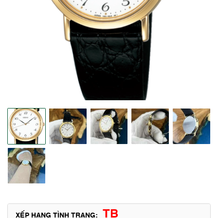
TB
XẾP HẠNG TÌNH TRẠNG: