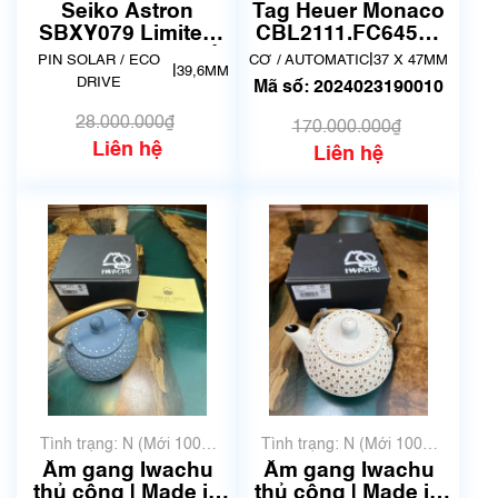
chưa qua sử dụng)
sử dụng nhưng rất đẹp,
Seiko Astron
Tag Heuer Monaco
không có xước)
SBXY079 Limited
CBL2111.FC6453 |
600 | Hàng đang về
Đã qua sử dụng
|
PIN SOLAR / ECO
CƠ / AUTOMATIC
37 X 47MM
|
39,6MM
lướt
DRIVE
Mã số: 2024023190010
28.000.000₫
170.000.000₫
Liên hệ
Liên hệ
Tình trạng: N (Mới 100%
Tình trạng: N (Mới 100%
chưa qua sử dụng)
chưa qua sử dụng)
Ấm gang Iwachu
Ấm gang Iwachu
thủ công | Made in
thủ công | Made in