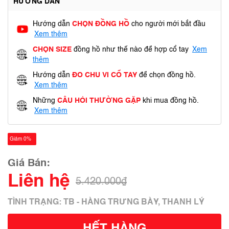
HƯỚNG DẪN
Hướng dẫn
CHỌN ĐỒNG HỒ
cho người mới bắt đầu
Xem thêm
CHỌN SIZE
đồng hồ như thế nào để hợp cổ tay
Xem
thêm
Hướng dẫn
ĐO CHU VI CỔ TAY
để chọn đồng hồ.
Xem thêm
Những
CÂU HỎI THƯỜNG GẶP
khi mua đồng hồ.
Xem thêm
Giảm 0%
Giá Bán:
Liên hệ
5.420.000₫
TÌNH TRẠNG: TB - HÀNG TRƯNG BÀY, THANH LÝ