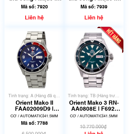
Japan | Mã số 7920
Japan | Mã số 7939
Mã số: 7920
Mã số: 7939
Liên hệ
Liên hệ
Tình trạng: A (Hàng đã qua
Tình trạng: TB (Hàng trưng
sử dụng nhưng rất đẹp,
bày, thanh lý)
Orient Mako II
Orient Mako 3 RN-
không có xước)
FAA02009D9 |
AA0808E | F692-
AA02-C5-B | Made
UAA0 | Size
|
|
CƠ / AUTOMATIC
41.5MM
CƠ / AUTOMATIC
41.5MM
in Japnan | Mã số
41.5mm | Mã số
Mã số: 7788
7788
6801
10.770.000₫