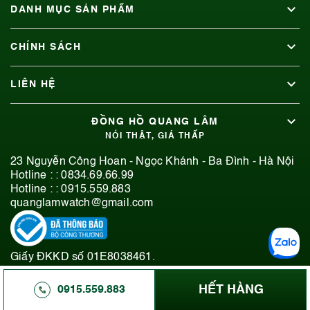
DANH MỤC SẢN PHẨM
CHÍNH SÁCH
LIÊN HỆ
ĐỒNG HỒ QUANG LÂM
NÓI THẬT, GIÁ THẤP
23 Nguyễn Công Hoan - Ngọc Khánh - Ba Đình - Hà Nội
Hotline : :
0834.69.66.99
Hotline : :
0915.559.883
quanglamwatch@gmail.com
Giấy ĐKKD số 01E8038461.
© 2019-2026 Bản quyền thuộc Đồng Hồ Quang Lâm.
HẾT HÀNG
0915.559.883