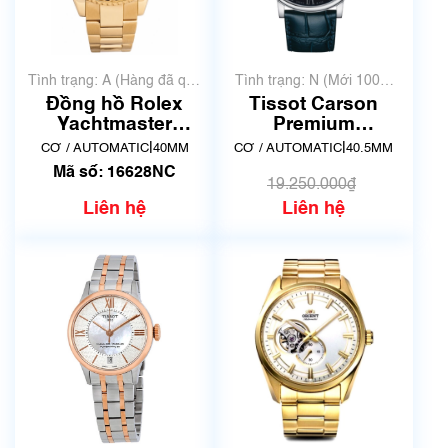
Tình trạng: A (Hàng đã qua
Tình trạng: N (Mới 100%
sử dụng nhưng rất đẹp,
chưa qua sử dụng)
Đồng hồ Rolex
Tissot Carson
không có xước)
Yachtmaster
Premium
16628NC
Powermatic 80
|
|
CƠ / AUTOMATIC
40MM
CƠ / AUTOMATIC
40.5MM
T122.407.16.043.00
Mã số: 16628NC
| New
19.250.000₫
Liên hệ
Liên hệ