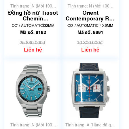
Tình trạng: N (Mới 100%
Tình trạng: N (Mới 100%
chưa qua sử dụng)
chưa qua sử dụng)
Đồng hồ nữ Tissot
Orient
Chemin
Contemporary RN-
DeTourelles
AR0007S | F6S2-
|
|
CƠ / AUTOMATIC
32MM
CƠ / AUTOMATIC
40,8MM
Powermatic 80
UAA0 | Mã số 8991
Mã số: 9182
Mã số: 8991
T099.207.22.118.01
| Mã số 9182
25.830.000₫
10.300.000₫
Liên hệ
Liên hệ
Tình trạng: N (Mới 100%
Tình trạng: A (Hàng đã qua