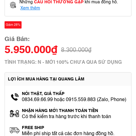
Những
CÂU HỎI THƯỜNG GẶP
khi mua đồng hồ.
Xem thêm
Giảm 28%
Giá Bán:
5.950.000₫
8.300.000₫
TÌNH TRẠNG: N - MỚI 100% CHƯA QUA SỬ DỤNG
LỢI ÍCH MUA HÀNG TẠI QUANG LÂM
NÓI THẬT, GIÁ THẤP
0834.69.66.99 hoặc 0915.559.883 (Zalo, Phone)
NHẬN HÀNG MỚI THANH TOÁN TIỀN
Có thể kiểm tra hàng trước khi thanh toán
FREE SHIP
Miễn phí ship tất cả các đơn hàng đồng hồ.