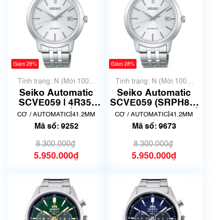
Giảm 28%
Giảm 28%
Tình trạng: N (Mới 100%
Tình trạng: N (Mới 100%
chưa qua sử dụng)
chưa qua sử dụng)
Seiko Automatic
Seiko Automatic
SCVE059 | 4R35-
SCVE059 (SRPH85)
05J0 | Mã số 9252
| 4R35-05J0 | Mã số
|
|
CƠ / AUTOMATIC
41.2MM
CƠ / AUTOMATIC
41.2MM
9673
Mã số: 9252
Mã số: 9673
8.300.000₫
8.300.000₫
5.950.000₫
5.950.000₫