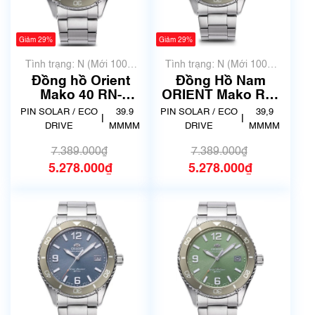
Giảm 29%
Giảm 29%
Tình trạng: N (Mới 100%
Tình trạng: N (Mới 100%
chưa qua sử dụng)
chưa qua sử dụng)
Đồng hồ Orient
Đồng Hồ Nam
Mako 40 RN-
ORIENT Mako RN-
WJ0004Y
WJ0003S
PIN SOLAR / ECO
39.9
PIN SOLAR / ECO
39,9
|
|
DRIVE
MMMM
DRIVE
MMMM
7.389.000₫
7.389.000₫
5.278.000₫
5.278.000₫