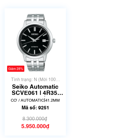
Giảm 28%
Tình trạng: N (Mới 100%
chưa qua sử dụng)
Seiko Automatic
SCVE061 | 4R35-
05J0 | Mã số 9251
|
CƠ / AUTOMATIC
41.2MM
Mã số: 9251
8.300.000₫
5.950.000₫