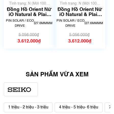
Tình trạng: N (Mới 100%
Tình trạng: N (Mới 100%
chưa qua sử dụng)
chưa qua sử dụng)
Đồng Hồ Orient Nữ
Đồng Hồ Orient Nữ
iO Natural & Plain
iO Natural & Plain
RN-WG0421S
RN-WG0420S
PIN SOLAR / ECO
PIN SOLAR / ECO
|
|
27.6MMMM
27.6MMMM
DRIVE
DRIVE
5.056.000₫
5.056.000₫
3.612.000₫
3.612.000₫
SẢN PHẨM VỪA XEM
1 triệu - 2 triệu - 3 triệu
4 triệu - 5 triệu- 6 triệu
7 t