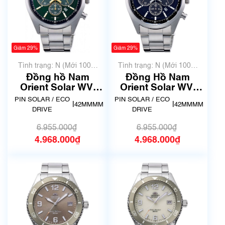
Giảm 29%
Giảm 29%
Tình trạng: N (Mới 100%
Tình trạng: N (Mới 100%
chưa qua sử dụng)
chưa qua sử dụng)
Đồng hồ Nam
Đồng Hồ Nam
Orient Solar WV-
Orient Solar WV-
0031TX
0021TX
PIN SOLAR / ECO
PIN SOLAR / ECO
|
|
42MMMM
42MMMM
DRIVE
DRIVE
6.955.000₫
6.955.000₫
4.968.000₫
4.968.000₫