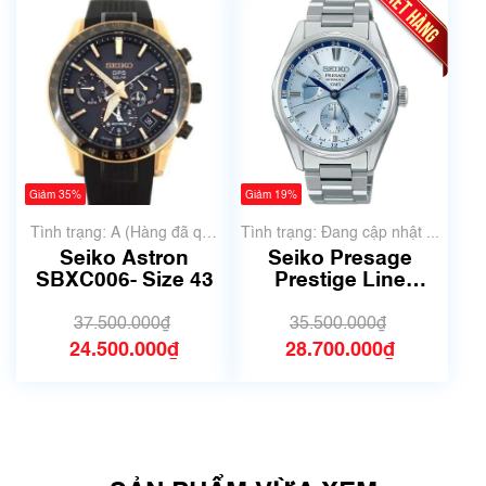
Giảm 35%
Giảm 19%
Tình trạng: A (Hàng đã qua
Tình trạng: Đang cập nhật ...
sử dụng nhưng rất đẹp,
Seiko Astron
Seiko Presage
không có xước)
SBXC006- Size 43
Prestige Line
SARF011 | Size
40mm | Mã số 6349
37.500.000₫
35.500.000₫
24.500.000₫
28.700.000₫