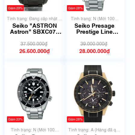
Giảm 29%
Giảm 28%
Tình trạng: Đang cập nhật ...
Tình trạng: N (Mới 100%
chưa qua sử dụng)
Seiko "ASTRON
Seiko Presage
Astron" SBXC079
Prestige Line
5X53-0BD0 - size
SARF012 | Size
42mm
40mm | Mã số 6682
37.500.000₫
39.000.000₫
26.600.000₫
28.000.000₫
Giảm 23%
Giảm 28%
Tình trạng: N (Mới 100%
Tình trạng: A (Hàng đã qua