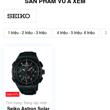
SẢN PHẨM VỪA XEM
1 triệu - 2 triệu - 3 triệu
4 triệu - 5 triệu- 6 triệu
7 t
Giảm 41%
Tình trạng: Đang cập nhật ...
Seiko Astron Solar