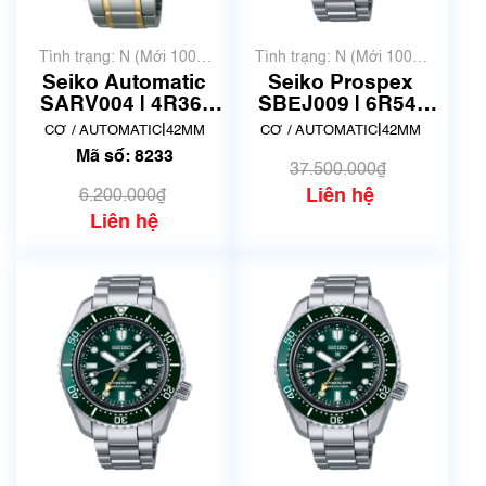
Tình trạng: N (Mới 100%
Tình trạng: N (Mới 100%
chưa qua sử dụng)
chưa qua sử dụng)
Seiko Automatic
Seiko Prospex
SARV004 | 4R36-
SBEJ009 | 6R54-
05Z0 | 42mm | Mã
00D0 | New Fullbox
|
|
CƠ / AUTOMATIC
42MM
CƠ / AUTOMATIC
42MM
số 8233
Mã số: 8233
37.500.000₫
Liên hệ
6.200.000₫
Liên hệ