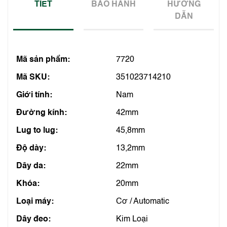
TIẾT
BẢO HÀNH
HƯỚNG
DẪN
Mã sản phẩm:
7720
Mã SKU:
351023714210
Giới tính:
Nam
Đường kính:
42mm
Lug to lug:
45,8mm
Độ dày:
13,2mm
Dây da:
22mm
Khóa:
20mm
Loại máy:
Cơ / Automatic
Dây đeo:
Kim Loại