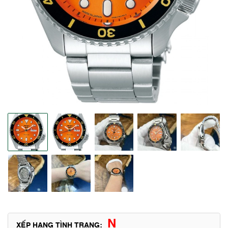
N
XẾP HẠNG TÌNH TRẠNG: