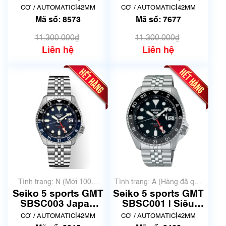
Domestic Version
Domestic Version
|
|
CƠ / AUTOMATIC
42MM
CƠ / AUTOMATIC
42MM
(SSK003) | Mã số
(SSK003) - Mã số
Mã số: 8573
Mã số: 7677
8573
7677
11.300.000₫
11.300.000₫
Liên hệ
Liên hệ
Tình trạng: N (Mới 100%
Tình trạng: A (Hàng đã qua
chưa qua sử dụng)
sử dụng nhưng rất đẹp,
Seiko 5 sports GMT
Seiko 5 sports GMT
không có xước)
SBSC003 Japan
SBSC001 | Siêu
Domestic Version
lướt | Mã số 9460
|
|
CƠ / AUTOMATIC
42MM
CƠ / AUTOMATIC
42MM
(SSK003) | Mã số