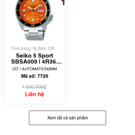
Tình trạng: N (Mới 100%
chưa qua sử dụng)
Seiko 5 Sport
SBSA009 | 4R36-
07G0 | size 42mm |
|
CƠ / AUTOMATIC
42MM
Mã số 7720
Mã số: 7720
7.500.000₫
Liên hệ
Xem tất cả sản phẩm