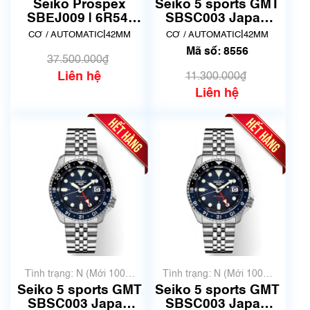
chưa qua sử dụng)
chưa qua sử dụng)
Seiko Prospex
Seiko 5 sports GMT
SBEJ009 | 6R54-
SBSC003 Japan
00D0 | New Fullbox
Domestic Version
|
|
CƠ / AUTOMATIC
42MM
CƠ / AUTOMATIC
42MM
2
(SSK003) | Mã số
Mã số: 8556
8556
37.500.000₫
Liên hệ
11.300.000₫
Liên hệ
Tình trạng: N (Mới 100%
Tình trạng: N (Mới 100%
chưa qua sử dụng)
chưa qua sử dụng)
Seiko 5 sports GMT
Seiko 5 sports GMT
SBSC003 Japan
SBSC003 Japan