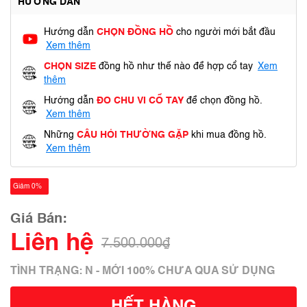
HƯỚNG DẪN
Hướng dẫn
CHỌN ĐỒNG HỒ
cho người mới bắt đầu
Xem thêm
CHỌN SIZE
đồng hồ như thế nào để hợp cổ tay
Xem
thêm
Hướng dẫn
ĐO CHU VI CỔ TAY
để chọn đồng hồ.
Xem thêm
Những
CÂU HỎI THƯỜNG GẶP
khi mua đồng hồ.
Xem thêm
Giảm 0%
Giá Bán:
Liên hệ
7.500.000₫
TÌNH TRẠNG: N - MỚI 100% CHƯA QUA SỬ DỤNG