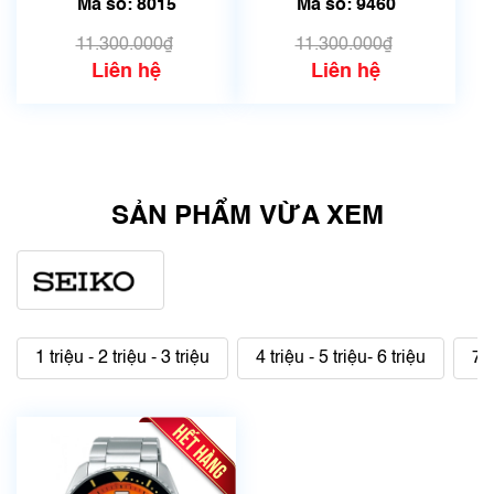
Mã số: 8015
Mã số: 9460
8015
11.300.000₫
11.300.000₫
Liên hệ
Liên hệ
SẢN PHẨM VỪA XEM
1 triệu - 2 triệu - 3 triệu
4 triệu - 5 triệu- 6 triệu
7 t