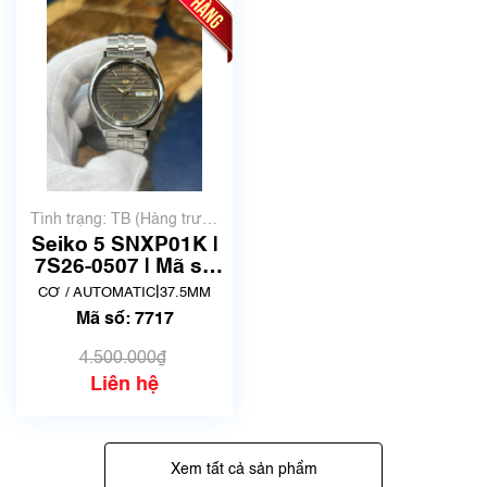
Tình trạng: TB (Hàng trưng
bày, thanh lý)
Seiko 5 SNXP01K |
7S26-0507 | Mã số
7717
|
CƠ / AUTOMATIC
37.5MM
Mã số: 7717
4.500.000₫
Liên hệ
Xem tất cả sản phẩm