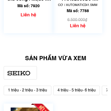
Japan | Mã số 7920
AA02-C5-B | Made
|
CƠ / AUTOMATIC
41.5MM
Mã số: 7920
in Japnan | Mã số
Mã số: 7788
7788
Liên hệ
6.500.000₫
Liên hệ
SẢN PHẨM VỪA XEM
1 triệu - 2 triệu - 3 triệu
4 triệu - 5 triệu- 6 triệu
7 t