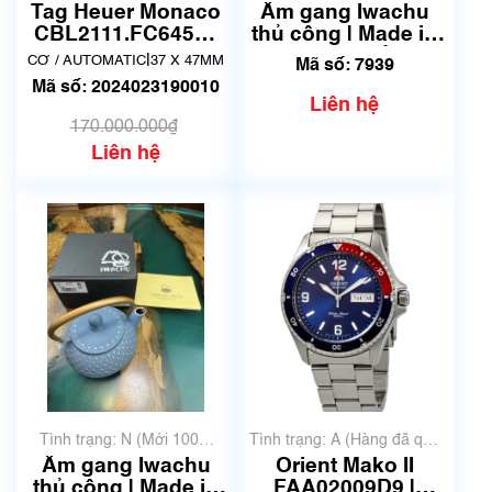
sử dụng nhưng rất đẹp,
chưa qua sử dụng)
Tag Heuer Monaco
Ấm gang Iwachu
không có xước)
CBL2111.FC6453 |
thủ công | Made in
Đã qua sử dụng
Japan | Mã số 7939
|
CƠ / AUTOMATIC
37 X 47MM
Mã số: 7939
lướt
Mã số: 2024023190010
Liên hệ
170.000.000₫
Liên hệ
Tình trạng: N (Mới 100%
Tình trạng: A (Hàng đã qua
chưa qua sử dụng)
sử dụng nhưng rất đẹp,
Ấm gang Iwachu
Orient Mako II
không có xước)
thủ công | Made in
FAA02009D9 |