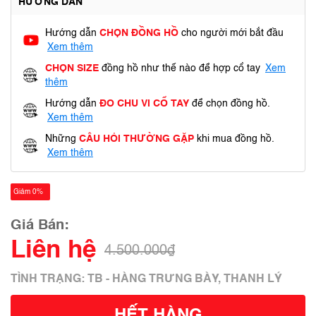
HƯỚNG DẪN
Hướng dẫn
CHỌN ĐỒNG HỒ
cho người mới bắt đầu
Xem thêm
CHỌN SIZE
đồng hồ như thế nào để hợp cổ tay
Xem
thêm
Hướng dẫn
ĐO CHU VI CỔ TAY
để chọn đồng hồ.
Xem thêm
Những
CÂU HỎI THƯỜNG GẶP
khi mua đồng hồ.
Xem thêm
Giảm 0%
Giá Bán:
Liên hệ
4.500.000₫
TÌNH TRẠNG: TB - HÀNG TRƯNG BÀY, THANH LÝ