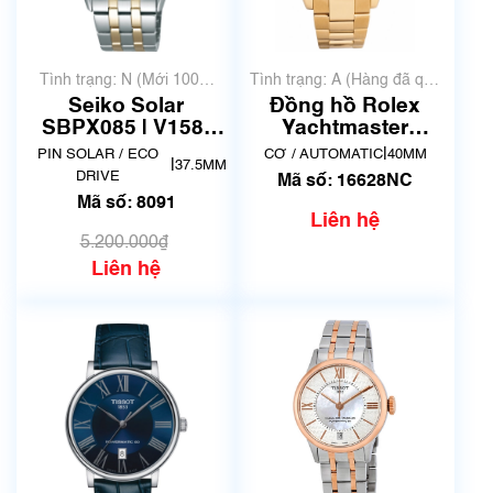
Tình trạng: N (Mới 100%
Tình trạng: A (Hàng đã qua
chưa qua sử dụng)
sử dụng nhưng rất đẹp,
Seiko Solar
Đồng hồ Rolex
không có xước)
SBPX085 | V158-
Yachtmaster
0BA0 | Size 37.5mm
16628NC
|
PIN SOLAR / ECO
CƠ / AUTOMATIC
40MM
|
37.5MM
| Mã số 8091
DRIVE
Mã số: 16628NC
Mã số: 8091
Liên hệ
5.200.000₫
Liên hệ