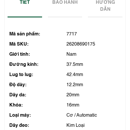
TIẾT
BẢO HÀNH
HƯỚNG
DẪN
Mã sản phẩm:
7717
Mã SKU:
26208690175
Giới tính:
Nam
Đường kính:
37.5mm
Lug to lug:
42.4mm
Độ dày:
12.2mm
Dây da:
20mm
Khóa:
16mm
Loại máy:
Cơ / Automatic
Dây đeo:
Kim Loại