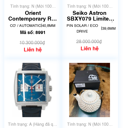
Tình trạng: N (Mới 100%
Tình trạng: N (Mới 100%
chưa qua sử dụng)
chưa qua sử dụng)
Orient
Seiko Astron
Contemporary RN-
SBXY079 Limited
AR0007S | F6S2-
600 | Hàng đang về
|
CƠ / AUTOMATIC
40,8MM
PIN SOLAR / ECO
|
39,6MM
UAA0 | Mã số 8991
DRIVE
Mã số: 8991
28.000.000₫
10.300.000₫
Liên hệ
Liên hệ
Tình trạng: A (Hàng đã qua
Tình trạng: N (Mới 100%