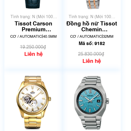
Tình trạng: N (Mới 100%
Tình trạng: N (Mới 100%
chưa qua sử dụng)
chưa qua sử dụng)
Tissot Carson
Đồng hồ nữ Tissot
Premium
Chemin
Powermatic 80
DeTourelles
|
|
CƠ / AUTOMATIC
40.5MM
CƠ / AUTOMATIC
32MM
T122.407.16.043.00
Powermatic 80
Mã số: 9182
| New
T099.207.22.118.01
19.250.000₫
| Mã số 9182
Liên hệ
25.830.000₫
Liên hệ