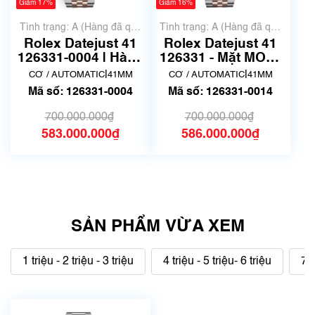
Giảm 17%
Giảm 16%
Tình trạng: A (Hàng đã qua
Tình trạng: A (Hàng đã qua
sử dụng nhưng rất đẹp,
sử dụng nhưng rất đẹp,
Rolex Datejust 41
Rolex Datejust 41
không có xước)
không có xước)
126331-0004 | Hàng
126331 - Mặt MOP |
Siêu Lướt
Hàng Siêu Lướt
|
|
CƠ / AUTOMATIC
41MM
CƠ / AUTOMATIC
41MM
Mã số: 126331-0004
Mã số: 126331-0014
700.000.000₫
700.000.000₫
583.000.000₫
586.000.000₫
SẢN PHẨM VỪA XEM
1 triệu - 2 triệu - 3 triệu
4 triệu - 5 triệu- 6 triệu
7 t