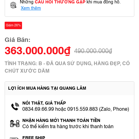
Những
CÂU HỎI THƯỜNG GẶP
khi mua đồng hồ.
Xem thêm
Giảm 26%
Giá Bán:
363.000.000₫
490.000.000₫
TÌNH TRẠNG: B - ĐÃ QUA SỬ DỤNG, HÀNG ĐẸP, CÓ
CHÚT XƯỚC DĂM
LỢI ÍCH MUA HÀNG TẠI QUANG LÂM
NÓI THẬT, GIÁ THẤP
0834.69.66.99 hoặc 0915.559.883 (Zalo, Phone)
NHẬN HÀNG MỚI THANH TOÁN TIỀN
Có thể kiểm tra hàng trước khi thanh toán
FREE SHIP