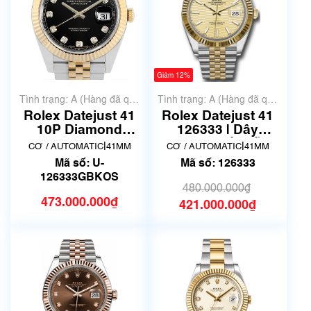
Giảm 12%
Tình trạng: A (Hàng đã qua
Tình trạng: A (Hàng đã qua
sử dụng nhưng rất đẹp,
sử dụng nhưng rất đẹp,
Rolex Datejust 41
Rolex Datejust 41
không có xước)
không có xước)
10P Diamond
126333 | Dây
126333G Oyster |
Jubilee Số ngẫu
|
|
CƠ / AUTOMATIC
41MM
CƠ / AUTOMATIC
41MM
Đã qua sử dụng
nhiên | Lướt - Hiếm
Mã số: U-
Mã số: 126333
126333GBKOS
480.000.000₫
473.000.000₫
421.000.000₫