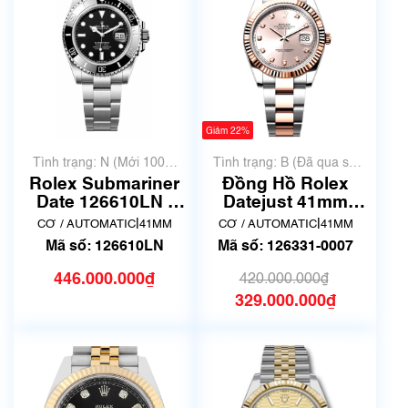
Giảm 22%
Tình trạng: N (Mới 100%
Tình trạng: B (Đã qua sử
chưa qua sử dụng)
dụng, hàng đẹp, có chút
Rolex Submariner
Đồng Hồ Rolex
xước dăm)
Date 126610LN |
Datejust 41mm
New Fullbox
126331-0007 | Qua
|
|
CƠ / AUTOMATIC
41MM
CƠ / AUTOMATIC
41MM
sử dụng còn đẹp
Mã số: 126610LN
Mã số: 126331-0007
446.000.000₫
420.000.000₫
329.000.000₫