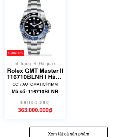
Giảm 26%
Tình trạng: B (Đã qua sử
dụng, hàng đẹp, có chút
Rolex GMT Master II
xước dăm)
116710BLNR | Hàng
siêu lướt Fullbox
|
CƠ / AUTOMATIC
41MM
Mã số: 116710BLNR
490.000.000₫
363.000.000₫
Xem tất cả sản phẩm