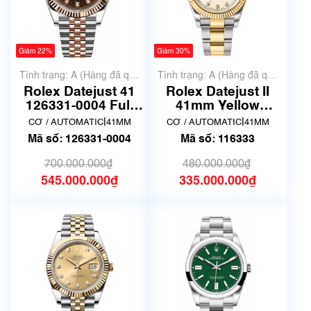
Giảm 22%
Giảm 30%
Tình trạng: A (Hàng đã qua
Tình trạng: A (Hàng đã qua
sử dụng nhưng rất đẹp,
sử dụng nhưng rất đẹp,
Rolex Datejust 41
Rolex Datejust II
không có xước)
không có xước)
126331-0004 Full
41mm Yellow
set 2021
Rolesor 10P
|
|
CƠ / AUTOMATIC
41MM
CƠ / AUTOMATIC
41MM
Diamond ref.
Mã số: 126331-0004
Mã số: 116333
116333G | Đã qua
sử dụng
700.000.000₫
480.000.000₫
545.000.000₫
335.000.000₫