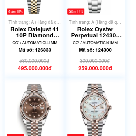
Giảm 15%
Giảm 14%
Tình trạng: A (Hàng đã qua
Tình trạng: A (Hàng đã qua
sử dụng nhưng rất đẹp,
sử dụng nhưng rất đẹp,
Rolex Datejust 41
Rolex Oyster
không có xước)
không có xước)
10P Diamond
Perpetual 124300
126333G màu
Xanh Green | Hàng
|
|
CƠ / AUTOMATIC
41MM
CƠ / AUTOMATIC
41MM
Champagne | Đã
siêu lướt
Mã số: 126333
Mã số: 124300
qua sử dụng
580.000.000₫
300.000.000₫
495.000.000₫
259.000.000₫