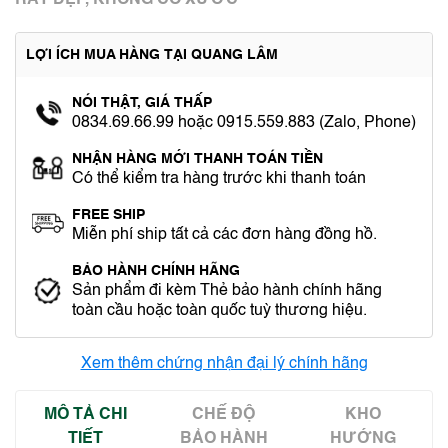
RẤT ĐẸP, KHÔNG CÓ XƯỚC
LỢI ÍCH MUA HÀNG TẠI QUANG LÂM
NÓI THẬT, GIÁ THẤP
0834.69.66.99 hoặc 0915.559.883 (Zalo, Phone)
NHẬN HÀNG MỚI THANH TOÁN TIỀN
Có thể kiểm tra hàng trước khi thanh toán
FREE SHIP
Miễn phí ship tất cả các đơn hàng đồng hồ.
BẢO HÀNH CHÍNH HÃNG
Sản phẩm đi kèm Thẻ bảo hành chính hãng
toàn cầu hoặc toàn quốc tuỳ thương hiệu.
Xem thêm chứng nhận đại lý chính hãng
MÔ TẢ CHI
CHẾ ĐỘ
KHO
TIẾT
BẢO HÀNH
HƯỚNG