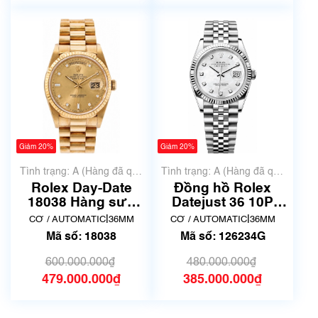
Giảm 20%
Giảm 20%
Tình trạng: A (Hàng đã qua
Tình trạng: A (Hàng đã qua
sử dụng nhưng rất đẹp,
sử dụng nhưng rất đẹp,
Rolex Day-Date
Đồng hồ Rolex
không có xước)
không có xước)
18038 Hàng sưu
Datejust 36 10P
tầm còn rất đẹp
Diamond 126234G
|
|
CƠ / AUTOMATIC
36MM
CƠ / AUTOMATIC
36MM
mặt số khảm xà cừ
Mã số: 18038
Mã số: 126234G
trắng | Hàng lướt
600.000.000₫
480.000.000₫
479.000.000₫
385.000.000₫