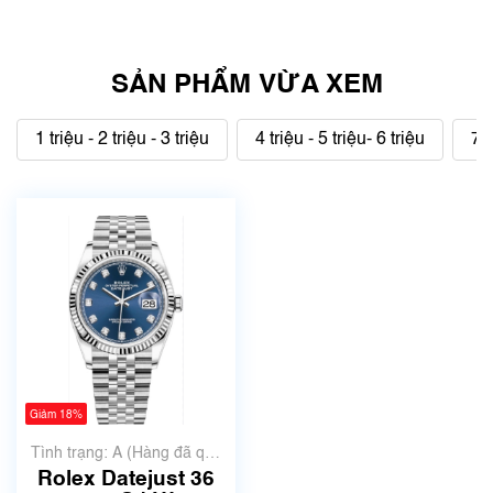
SẢN PHẨM VỪA XEM
1 triệu - 2 triệu - 3 triệu
4 triệu - 5 triệu- 6 triệu
7 t
Giảm 18%
Tình trạng: A (Hàng đã qua
sử dụng nhưng rất đẹp,
Rolex Datejust 36