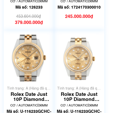
36, ref. 126233, mặt
116233 | Hàng sưu
|
|
CƠ / AUTOMATIC
36MM
CƠ / AUTOMATIC
36MM
số vàng họa tiết lá
tầm
Mã số: 126233
Mã số: 1724170300010
cọ
245.000.000₫
453.604.000₫
379.000.000₫
Tình trạng: A (Hàng đã qua
Tình trạng: A (Hàng đã qua
sử dụng nhưng rất đẹp,
sử dụng nhưng rất đẹp,
Rolex Date Just
Rolex Date Just
không có xước)
không có xước)
10P Diamond
10P Diamond
116233G Mặt vi tính
116233G Mặt vi tính
|
|
CƠ / AUTOMATIC
36MM
CƠ / AUTOMATIC
36MM
| Hàng siêu đẹp
| Hàng siêu đẹp 2
Mã số: U-116233GCHC-
Mã số: U-116233GCHC-