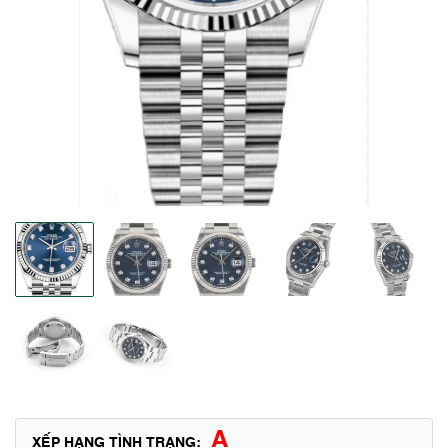
A
XẾP HẠNG TÌNH TRẠNG: