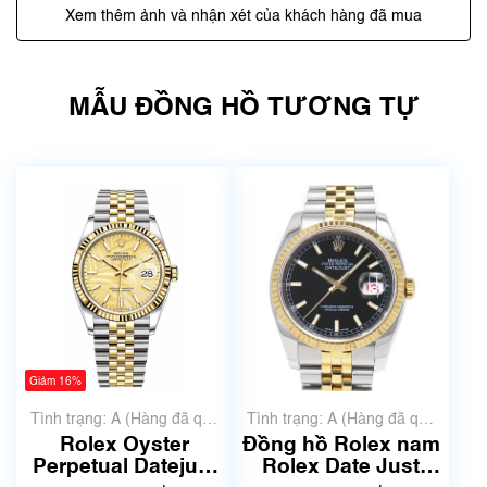
Xem thêm ảnh và nhận xét của khách hàng đã mua
MẪU ĐỒNG HỒ TƯƠNG TỰ
Giảm 16%
Tình trạng: A (Hàng đã qua
Tình trạng: A (Hàng đã qua
sử dụng nhưng rất đẹp,
sử dụng nhưng rất đẹp,
Rolex Oyster
Đồng hồ Rolex nam
không có xước)
không có xước)
Perpetual Datejust
Rolex Date Just