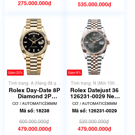
275.000.000₫
535.000.000₫
Giảm 20%
Giảm 8%
Tình trạng: A (Hàng đã qua
Tình trạng: N (Mới 100%
sử dụng nhưng rất đẹp,
chưa qua sử dụng)
Rolex Day-Date 8P
Rolex Datejust 36
không có xước)
Diamond 2P
126231-0029 New
Baguette Diamond
fullbox
|
|
CƠ / AUTOMATIC
36MM
CƠ / AUTOMATIC
36MM
18238A màu đen
Mã số: 18238
Mã số: 126231-0029
600.000.000₫
520.000.000₫
479.000.000₫
479.000.000₫