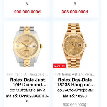
5
4
296.000.000₫
308.000.000₫
Giảm 11%
Tình trạng: A (Hàng đã qua
Tình trạng: A (Hàng đã qua
sử dụng nhưng rất đẹp,
sử dụng nhưng rất đẹp,
Rolex Date Just
Rolex Day-Date
không có xước)
không có xước)
10P Diamond
18238 Hàng sưu
116233G Mặt vi tính
tầm
|
|
CƠ / AUTOMATIC
36MM
CƠ / AUTOMATIC
36MM
| Hàng siêu đẹp 3
Mã số: U-116233GCHC-
Mã số: 18238
3
600.000.000₫