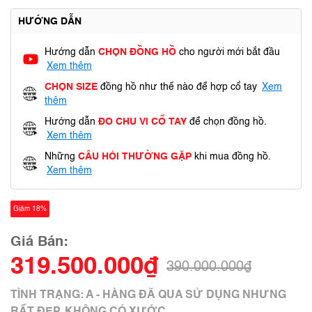
HƯỚNG DẪN
Hướng dẫn
CHỌN ĐỒNG HỒ
cho người mới bắt đầu
Xem thêm
CHỌN SIZE
đồng hồ như thế nào để hợp cổ tay
Xem
thêm
Hướng dẫn
ĐO CHU VI CỔ TAY
để chọn đồng hồ.
Xem thêm
Những
CÂU HỎI THƯỜNG GẶP
khi mua đồng hồ.
Xem thêm
Giảm 18%
Giá Bán:
319.500.000₫
390.000.000₫
TÌNH TRẠNG: A - HÀNG ĐÃ QUA SỬ DỤNG NHƯNG