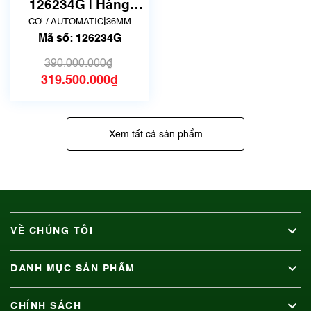
không có xước)
126234G | Hàng
siêu lướt
|
CƠ / AUTOMATIC
36MM
Mã số: 126234G
390.000.000₫
319.500.000₫
Xem tất cả sản phẩm
VỀ CHÚNG TÔI
DANH MỤC SẢN PHẨM
CHÍNH SÁCH