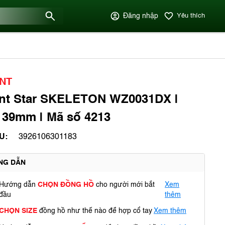
Đăng nhập
Yêu thích
NT
ent Star SKELETON WZ0031DX |
 39mm | Mã số 4213
U:
3926106301183
NG DẪN
Hướng dẫn
CHỌN ĐỒNG HỒ
cho người mới bắt
Xem
đầu
thêm
CHỌN SIZE
đồng hồ như thế nào để hợp cổ tay
Xem thêm