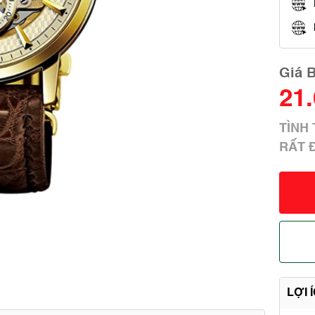
Giá 
21
TÌN
RẤT 
LỢI 