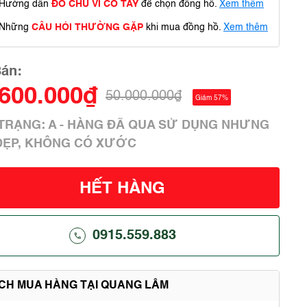
Hướng dẫn
ĐO CHU VI CỔ TAY
để chọn đồng hồ.
Xem thêm
Những
CÂU HỎI THƯỜNG GẶP
khi mua đồng hồ.
Xem thêm
Bán:
.600.000₫
50.000.000₫
Giảm 57%
H TRẠNG: A - HÀNG ĐÃ QUA SỬ DỤNG NHƯNG
ĐẸP, KHÔNG CÓ XƯỚC
HẾT HÀNG
0915.559.883
ÍCH MUA HÀNG TẠI QUANG LÂM