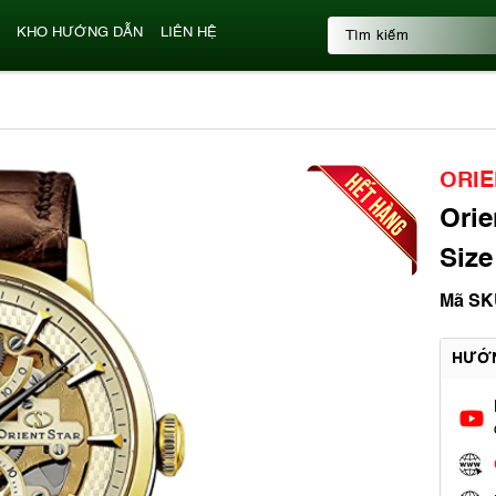
KHO HƯỚNG DẪN
LIÊN HỆ
ORIE
Ori
Size
Mã SK
HƯỚ