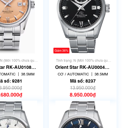
Giảm 36%
: N (Mới 100% chưa qua
Tình trạng: N (Mới 100% chưa qua
sử dụng)
sử dụng)
Star RK-AU0108G |
Orient Star RK-AU0004B |
D0 | Mã số 9281
F6N4-UAD0 | Size 38.5mm
TOMATIC
38.5MM
CƠ / AUTOMATIC
38.5MM
| Mã số 8237
ã số: 9281
Mã số: 8237
3.950.000₫
13.950.000₫
.680.000₫
8.950.000₫