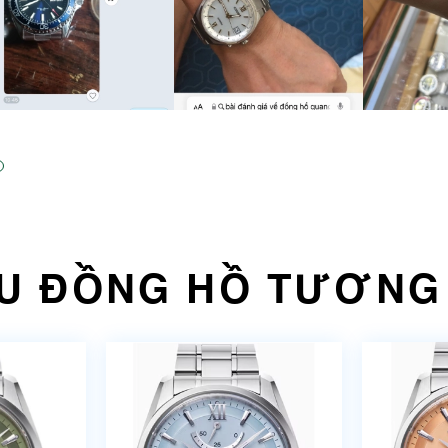
U ĐỒNG HỒ TƯƠNG