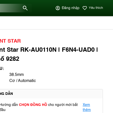
Đăng nhập
Yêu thích
NT STAR
nt Star RK-AU0110N | F6N4-UAD0 |
ố 9282
U:
38.5mm
Cơ / Automatic
NG DẪN
Hướng dẫn
CHỌN ĐỒNG HỒ
cho người mới bắt
Xem
đầu
thêm