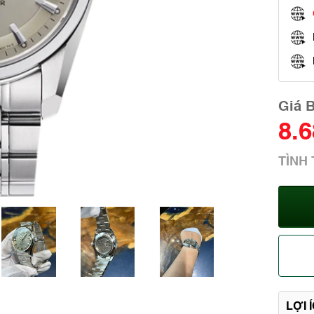
Giá 
8.
TÌNH
LỢI 