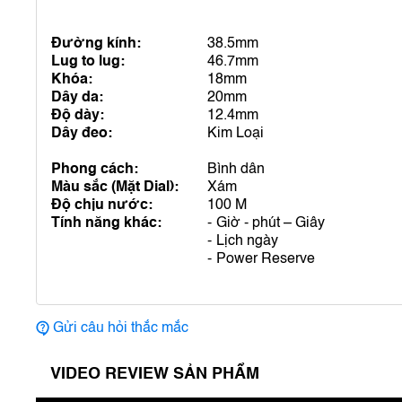
Đường kính:
38.5mm
Lug to lug:
46.7mm
Khóa:
18mm
Dây da:
20mm
Độ dày:
12.4mm
Dây đeo:
Kim Loại
Phong cách:
Bình dân
Màu sắc (Mặt Dial):
Xám
Độ chịu nước:
100 M
Tính năng khác:
Giờ - phút – Giây
Lịch ngày
Power Reserve
Gửi câu hỏi thắc mắc
VIDEO REVIEW SẢN PHẨM