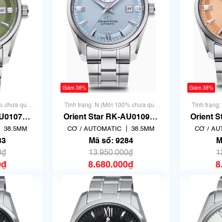
Giảm 38%
Giảm 38%
0% chưa qua
Tình trạng: N (Mới 100% chưa qua
Tình trạng
sử dụng)
U0107E |
Orient Star RK-AU0109L |
Orient 
 số 9283
F6N4-UAD0 | Mã số 9284
F6N4-UA
38.5MM
CƠ / AUTOMATIC
38.5MM
CƠ / AU
83
Mã số: 9284
M
0₫
13.950.000₫
1
0₫
8.680.000₫
8