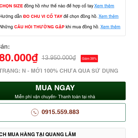
CHỌN SIZE
đồng hồ như thế nào để hợp cổ tay
Xem thêm
Hướng dẫn
ĐO CHU VI CỔ TAY
để chọn đồng hồ.
Xem thêm
Những
CÂU HỎI THƯỜNG GẶP
khi mua đồng hồ.
Xem thêm
Bán:
680.000₫
13.950.000₫
Giảm 38%
 TRẠNG: N - MỚI 100% CHƯA QUA SỬ DỤNG
MUA NGAY
Miễn phí vận chuyển- Thanh toán tại nhà
0915.559.883
ÍCH MUA HÀNG TẠI QUANG LÂM