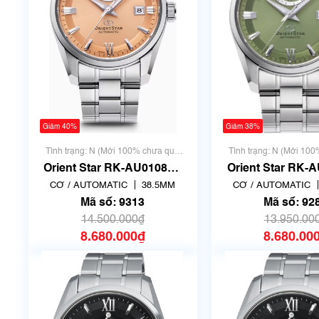
Giảm 40%
Giảm 38%
Tình trạng: N (Mới 100% chưa qua
Tình trạng: N (Mới 10
sử dụng)
sử dụng)
Orient Star RK-AU0108G |
Orient Star RK-A
F6N4-UAD0 | Mã số 9313
F6N4-UAD0 | Mã
CƠ / AUTOMATIC
38.5MM
CƠ / AUTOMATIC
Mã số: 9313
Mã số: 92
14.500.000₫
13.950.00
8.680.000₫
8.680.00