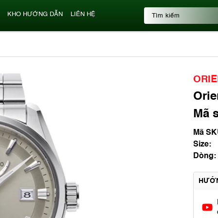
KHO HƯỚNG DẪN
LIÊN HỆ
ORIE
Orie
Mã s
Mã SK
Size:
Dòng:
HƯỚ