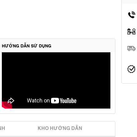
HƯỚNG DẪN SỬ DỤNG
̀NH
KHO HƯỚNG DẪN