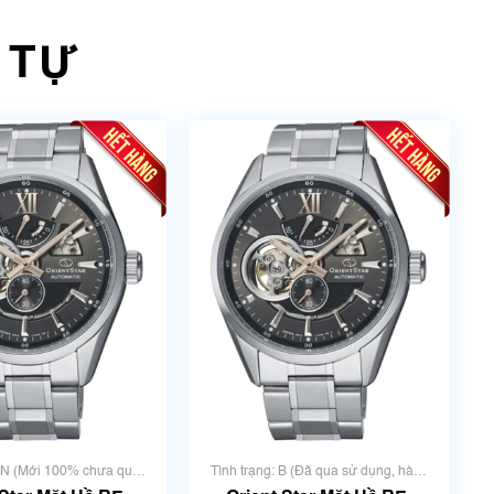
 TỰ
: N (Mới 100% chưa qua
Tình trạng: B (Đã qua sử dụng, hàng