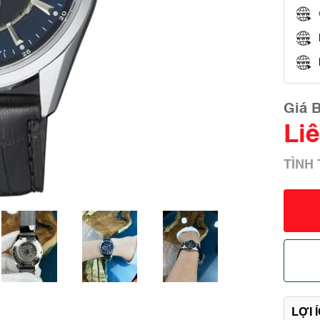
Giá 
Li
TÌNH
LỢI 