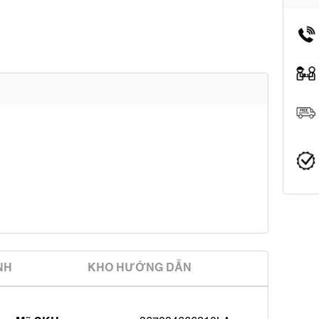
̀NH
KHO HƯỚNG DẪN