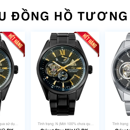
U ĐỒNG HỒ TƯƠNG
 qua sử dụng
Tình trạng: N (Mới 100% chưa qua
Tình trạng