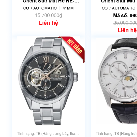
đẹp, có chút xước dăm)
nhưng rất đẹp, không
Orient Star Mặt Hề RE-
Orient Star Mặt
AV0005L00Z | F6F4-UAB0 |
AV0129B | F6F4-
CƠ / AUTOMATIC
41MM
CƠ / AUTOMATIC
Mã số 8466
số 9603
15.700.000₫
Mã số: 96
Liên hệ
25.000.00
Liên hệ
Tình trạng: TB (Hàng trưng bày, thanh
Tình trạng: TB (Hàng trư