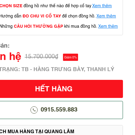
CHỌN SIZE
đồng hồ như thế nào để hợp cổ tay
Xem thêm
Hướng dẫn
ĐO CHU VI CỔ TAY
để chọn đồng hồ.
Xem thêm
Những
CÂU HỎI THƯỜNG GẶP
khi mua đồng hồ.
Xem thêm
Bán:
ên hệ
15.700.000₫
Giảm 0%
 TRẠNG: TB - HÀNG TRƯNG BÀY, THANH LÝ
HẾT HÀNG
0915.559.883
ÍCH MUA HÀNG TẠI QUANG LÂM