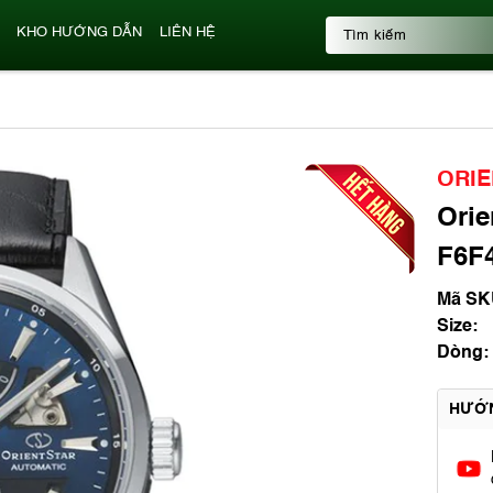
KHO HƯỚNG DẪN
LIÊN HỆ
ORIE
Orie
F6F4
Mã SK
Size:
Dòng:
HƯỚ