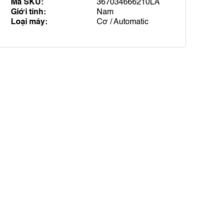
Mã SKU:
367034666210LA
Giới tính:
Nam
Loại máy:
Cơ / Automatic