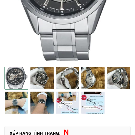
N
XẾP HẠNG TÌNH TRẠNG: