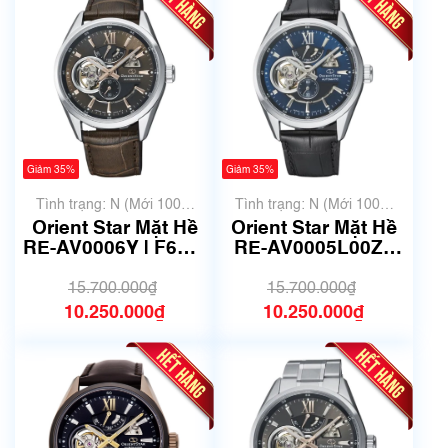
Giảm 35%
Giảm 35%
Tình trạng: N (Mới 100%
Tình trạng: N (Mới 100%
chưa qua sử dụng)
chưa qua sử dụng)
Orient Star Mặt Hề
Orient Star Mặt Hề
RE-AV0006Y | F6F4-
RE-AV0005L00Z |
UAB0 | Size 41mm |
F6F4-UAB0 | Size
Mã số 4403
41mm | Mã số 4407
15.700.000₫
15.700.000₫
10.250.000₫
10.250.000₫