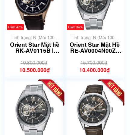
Giảm 47%
Giảm 34%
Tình trạng: N (Mới 100%
Tình trạng: N (Mới 100%
chưa qua sử dụng)
chưa qua sử dụng)
Orient Star Mặt hề
Orient Star Mặt Hề
RK-AV0115B |
RE-AV0004N00Z |
F6F4-UAB0 | Size
F6F4-UAB0 | Size
41mm | Mã số 4295
41mm | Mã số 4215
19.800.000₫
15.700.000₫
10.500.000₫
10.400.000₫