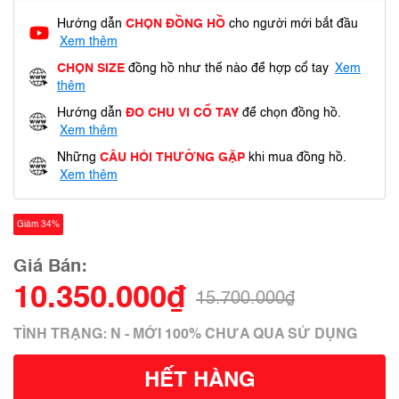
Hướng dẫn
CHỌN ĐỒNG HỒ
cho người mới bắt đầu
Xem thêm
CHỌN SIZE
đồng hồ như thế nào để hợp cổ tay
Xem
thêm
Hướng dẫn
ĐO CHU VI CỔ TAY
để chọn đồng hồ.
Xem thêm
Những
CÂU HỎI THƯỜNG GẶP
khi mua đồng hồ.
Xem thêm
Giảm 34%
Giá Bán:
10.350.000₫
15.700.000₫
TÌNH TRẠNG: N - MỚI 100% CHƯA QUA SỬ DỤNG
HẾT HÀNG