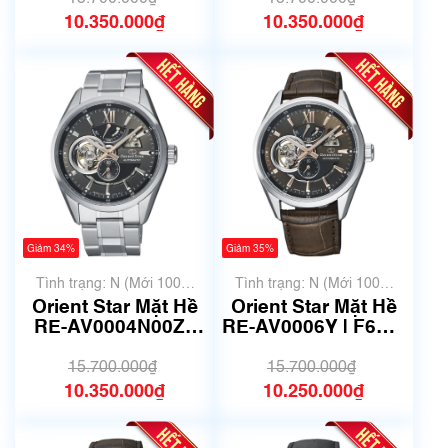
10.350.000₫
10.350.000₫
Giảm 34%
Giảm 35%
Tình trạng: N (Mới 100%
Tình trạng: N (Mới 100%
chưa qua sử dụng)
chưa qua sử dụng)
Orient Star Mặt Hề
Orient Star Mặt Hề
RE-AV0004N00Z |
RE-AV0006Y | F6F4-
F6F4-UAB0 | Size
UAB0 | Size 41mm |
41mm | Mã số 5091
Mã số 4401
15.700.000₫
15.700.000₫
10.350.000₫
10.250.000₫