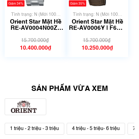
Giảm 34%
Giảm 35%
Tình trạng: N (Mới 100%
Tình trạng: N (Mới 100%
chưa qua sử dụng)
chưa qua sử dụng)
Orient Star Mặt Hề
Orient Star Mặt Hề
RE-AV0004N00Z |
RE-AV0006Y | F6F4-
F6F4-UAB0 | Size
UAB0 | Size 41mm |
41mm | Mã số 4191
Mã số 4161
15.700.000₫
15.700.000₫
10.400.000₫
10.250.000₫
SẢN PHẨM VỪA XEM
1 triệu - 2 triệu - 3 triệu
4 triệu - 5 triệu- 6 triệu
7 t