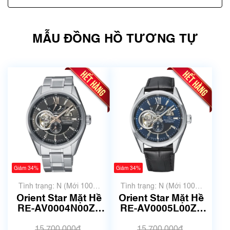
MẪU ĐỒNG HỒ TƯƠNG TỰ
Giảm 34%
Giảm 34%
Tình trạng: N (Mới 100%
Tình trạng: N (Mới 100%
chưa qua sử dụng)
chưa qua sử dụng)
Orient Star Mặt Hề
Orient Star Mặt Hề
RE-AV0004N00Z |
RE-AV0005L00Z |
F6F4-UAB0 | Size
F6F4-UAB0 | Size
41mm | Mã số 5257
41mm | Mã số 4801
15.700.000₫
15.700.000₫