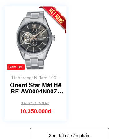
Giảm 34%
Tình trạng: N (Mới 100%
chưa qua sử dụng)
Orient Star Mặt Hề
RE-AV0004N00Z |
F6F4-UAB0 | Size
41mm | Mã số 5266
15.700.000₫
10.350.000₫
Xem tất cả sản phẩm