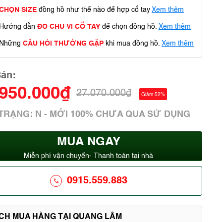
CHỌN SIZE
đồng hồ như thế nào để hợp cổ tay
Xem thêm
Hướng dẫn
ĐO CHU VI CỔ TAY
để chọn đồng hồ.
Xem thêm
Những
CÂU HỎI THƯỜNG GẶP
khi mua đồng hồ.
Xem thêm
Bán:
.950.000₫
27.070.000₫
Giảm 52%
 TRẠNG: N - MỚI 100% CHƯA QUA SỬ DỤNG
MUA NGAY
Miễn phí vận chuyển- Thanh toán tại nhà
0915.559.883
ÍCH MUA HÀNG TẠI QUANG LÂM