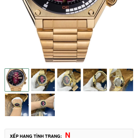
N
XẾP HẠNG TÌNH TRẠNG: