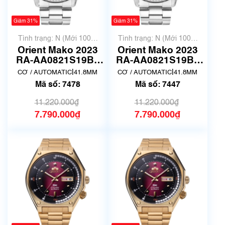
Giảm 31%
Giảm 31%
Tình trạng: N (Mới 100%
Tình trạng: N (Mới 100%
chưa qua sử dụng)
chưa qua sử dụng)
Orient Mako 2023
Orient Mako 2023
RA-AA0821S19B |
RA-AA0821S19B |
Size 41.8mm | Mã
Size 41.8mm | Mã
|
|
CƠ / AUTOMATIC
41.8MM
CƠ / AUTOMATIC
41.8MM
số 7478
số 7447
Mã số: 7478
Mã số: 7447
11.220.000₫
11.220.000₫
7.790.000₫
7.790.000₫