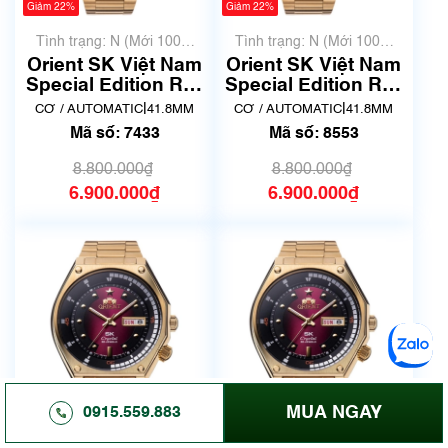
Giảm 22%
Giảm 22%
Tình trạng: N (Mới 100%
Tình trạng: N (Mới 100%
chưa qua sử dụng)
chưa qua sử dụng)
Orient SK Việt Nam
Orient SK Việt Nam
Special Edition RA-
Special Edition RA-
AA0B04R19B | Size
AA0B04R19B | Size
|
|
CƠ / AUTOMATIC
41.8MM
CƠ / AUTOMATIC
41.8MM
42mm | Mã số 7433
42mm | Mã số 8553
Mã số: 7433
Mã số: 8553
8.800.000₫
8.800.000₫
6.900.000₫
6.900.000₫
MUA NGAY
0915.559.883
Giảm 22%
Giảm 22%