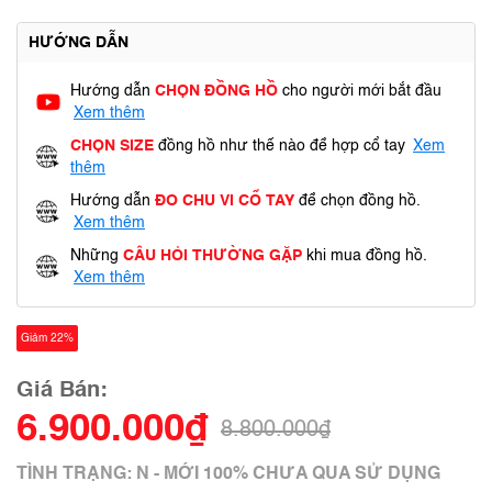
HƯỚNG DẪN
Hướng dẫn
CHỌN ĐỒNG HỒ
cho người mới bắt đầu
Xem thêm
CHỌN SIZE
đồng hồ như thế nào để hợp cổ tay
Xem
thêm
Hướng dẫn
ĐO CHU VI CỔ TAY
để chọn đồng hồ.
Xem thêm
Những
CÂU HỎI THƯỜNG GẶP
khi mua đồng hồ.
Xem thêm
Giảm 22%
Giá Bán:
6.900.000₫
8.800.000₫
TÌNH TRẠNG: N - MỚI 100% CHƯA QUA SỬ DỤNG