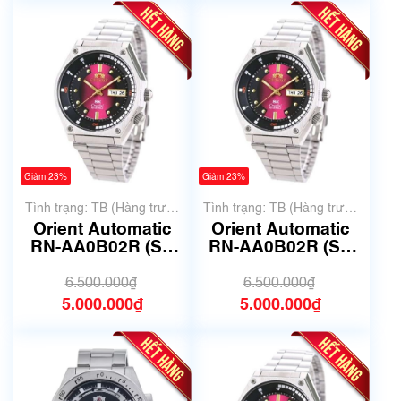
Giảm 23%
Giảm 23%
Tình trạng: TB (Hàng trưng
Tình trạng: TB (Hàng trưng
bày, thanh lý)
bày, thanh lý)
Orient Automatic
Orient Automatic
RN-AA0B02R (SK
RN-AA0B02R (SK
Mặt lửa) | F692-
Mặt lửa) | F692-
UAE0 | Mã số 6677
UAE0 | Mã số 6698
6.500.000₫
6.500.000₫
5.000.000₫
5.000.000₫