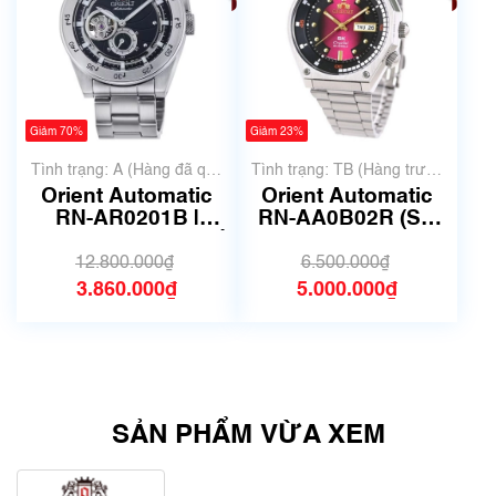
Giảm 70%
Giảm 23%
Tình trạng: A (Hàng đã qua
Tình trạng: TB (Hàng trưng
sử dụng nhưng rất đẹp,
bày, thanh lý)
Orient Automatic
Orient Automatic
không có xước)
RN-AR0201B |
RN-AA0B02R (SK
F6S2-UAC0 | Mã số
Mặt lửa) | F692-
6512
UAE0 | Mã số 6704
12.800.000₫
6.500.000₫
3.860.000₫
5.000.000₫
SẢN PHẨM VỪA XEM