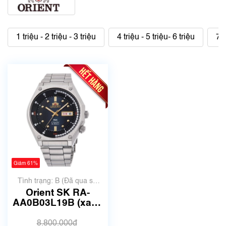
1 triệu - 2 triệu - 3 triệu
4 triệu - 5 triệu- 6 triệu
7 t
Giảm 61%
Tình trạng: B (Đã qua sử
dụng, hàng đẹp, có chút
Orient SK RA-
xước dăm)
AA0B03L19B (xanh
Navy) | Size 42mm |
Mã số 6161
8.800.000₫