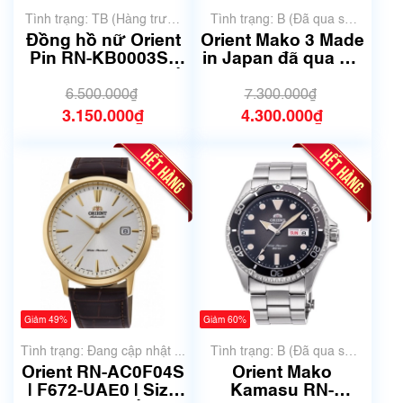
Tình trạng: TB (Hàng trưng
Tình trạng: B (Đã qua sử
bày, thanh lý)
dụng, hàng đẹp, có chút
Đồng hồ nữ Orient
Orient Mako 3 Made
xước dăm)
Pin RN-KB0003S |
in Japan đã qua sử
Size 34mm | Mã số
dụng | Mã số 6664
5676A
6.500.000₫
7.300.000₫
3.150.000₫
4.300.000₫
Giảm 49%
Giảm 60%
Tình trạng: Đang cập nhật ...
Tình trạng: B (Đã qua sử
dụng, hàng đẹp, có chút
Orient RN-AC0F04S
Orient Mako
xước dăm)
| F672-UAE0 | Size
Kamasu RN-