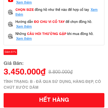
Xem thêm
CHỌN SIZE
đồng hồ như thế nào để hợp cổ tay
Xem
thêm
Hướng dẫn
ĐO CHU VI CỔ TAY
để chọn đồng hồ.
Xem thêm
Những
CÂU HỎI THƯỜNG GẶP
khi mua đồng hồ.
Xem thêm
Giảm 61%
Giá Bán:
3.450.000₫
8.800.000₫
TÌNH TRẠNG: B - ĐÃ QUA SỬ DỤNG, HÀNG ĐẸP, CÓ
CHÚT XƯỚC DĂM
HẾT HÀNG