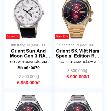
Giảm 44%
Giảm 22%
Tình trạng: N (Mới 100%
Tình trạng: N (Mới 100%
chưa qua sử dụng)
chưa qua sử dụng)
Orient Sun And
Orient SK Việt Nam
Moon Gen 3 RA-
Special Edition RA-
AK0008S30B |
AA0B04R19B | Size
|
|
CƠ / AUTOMATIC
42MM
CƠ / AUTOMATIC
42MM
AK00-C0-B | Mã số
42mm | Mã số 5278
Mã số: 9679
9679
8.800.000₫
6.900.000₫
12.500.000₫
6.950.000₫