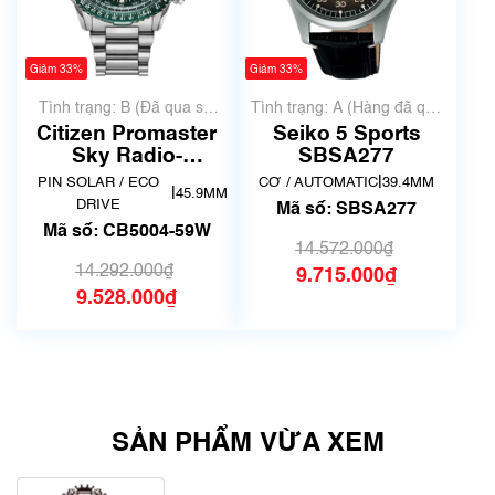
Giảm 33%
Giảm 33%
Tình trạng: B (Đã qua sử
Tình trạng: A (Hàng đã qua
dụng, hàng đẹp, có chút
sử dụng nhưng rất đẹp,
Citizen Promaster
Seiko 5 Sports
xước dăm)
không có xước)
Sky Radio-
SBSA277
Controlled CB5004-
|
PIN SOLAR / ECO
CƠ / AUTOMATIC
39.4MM
|
45.9MM
59W
DRIVE
Mã số: SBSA277
Mã số: CB5004-59W
14.572.000₫
14.292.000₫
9.715.000₫
9.528.000₫
SẢN PHẨM VỪA XEM