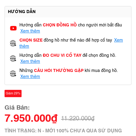
HƯỚNG DẪN
Hướng dẫn
CHỌN ĐỒNG HỒ
cho người mới bắt đầu
Xem thêm
CHỌN SIZE
đồng hồ như thế nào để hợp cổ tay
Xem
thêm
Hướng dẫn
ĐO CHU VI CỔ TAY
để chọn đồng hồ.
Xem thêm
Những
CÂU HỎI THƯỜNG GẶP
khi mua đồng hồ.
Xem thêm
Giảm 29%
Giá Bán:
7.950.000₫
11.220.000₫
TÌNH TRẠNG: N - MỚI 100% CHƯA QUA SỬ DỤNG