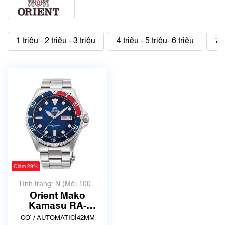
1 triệu - 2 triệu - 3 triệu
4 triệu - 5 triệu- 6 triệu
7 t
Giảm 29%
Tình trạng: N (Mới 100%
chưa qua sử dụng)
Orient Mako
Kamasu RA-
AA0812L19B | Size
|
CƠ / AUTOMATIC
42MM