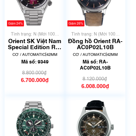
Giảm 24%
Giảm 26%
Tình trạng: N (Mới 100%
Tình trạng: N (Mới 100%
chưa qua sử dụng)
chưa qua sử dụng)
Orient SK Việt Nam
Đồng hồ Orient RA-
Special Edition RA-
AC0P02L10B
AA0B05R19B | Size
|
|
CƠ / AUTOMATIC
42MM
CƠ / AUTOMATIC
42MM
42mm | Mã số 9349
Mã số: 9349
Mã số: RA-
AC0P02L10B
8.800.000₫
8.120.000₫
6.700.000₫
6.008.000₫