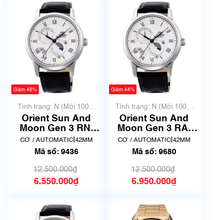
Giảm 48%
Giảm 44%
Tình trạng: N (Mới 100%
Tình trạng: N (Mới 100%
chưa qua sử dụng)
chưa qua sử dụng)
Orient Sun And
Orient Sun And
Moon Gen 3 RN-
Moon Gen 3 RA-
AK0005S | AK00-
AK0008S30B |
|
|
CƠ / AUTOMATIC
42MM
CƠ / AUTOMATIC
42MM
C0-B | Mã số 9436
AK00-C0-B | Mã số
Mã số: 9436
Mã số: 9680
9680
12.500.000₫
12.500.000₫
6.550.000₫
6.950.000₫