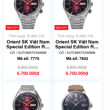
Giảm 24%
Giảm 24%
Tình trạng: N (Mới 100%
Tình trạng: N (Mới 100%
chưa qua sử dụng)
chưa qua sử dụng)
Orient SK Việt Nam
Orient SK Việt Nam
Special Edition RA-
Special Edition RA-
AA0B05R19B | Size
AA0B05R19B | Size
|
|
CƠ / AUTOMATIC
42MM
CƠ / AUTOMATIC
42MM
42mm | Mã số 7775
42mm | Mã số 7932
Mã số: 7775
Mã số: 7932
8.800.000₫
8.800.000₫
6.700.000₫
6.700.000₫