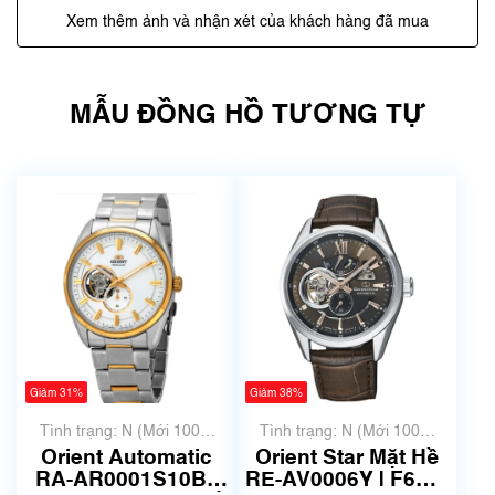
Xem thêm ảnh và nhận xét của khách hàng đã mua
MẪU ĐỒNG HỒ TƯƠNG TỰ
Giảm 31%
Giảm 38%
Tình trạng: N (Mới 100%
Tình trạng: N (Mới 100%
chưa qua sử dụng)
chưa qua sử dụng)
Orient Automatic
Orient Star Mặt Hề
RA-AR0001S10B |
RE-AV0006Y | F6F4-