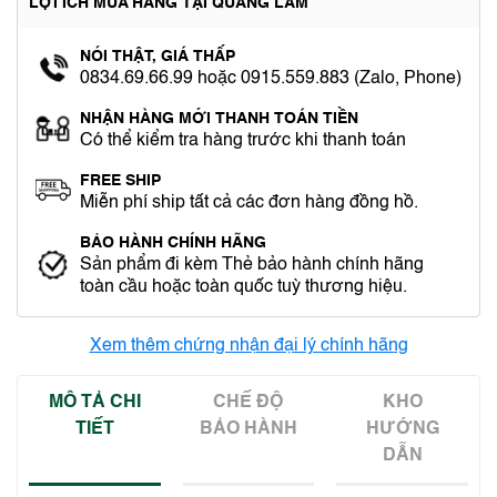
LỢI ÍCH MUA HÀNG TẠI QUANG LÂM
NÓI THẬT, GIÁ THẤP
0834.69.66.99 hoặc 0915.559.883 (Zalo, Phone)
NHẬN HÀNG MỚI THANH TOÁN TIỀN
Có thể kiểm tra hàng trước khi thanh toán
FREE SHIP
Miễn phí ship tất cả các đơn hàng đồng hồ.
BẢO HÀNH CHÍNH HÃNG
Sản phẩm đi kèm Thẻ bảo hành chính hãng
toàn cầu hoặc toàn quốc tuỳ thương hiệu.
Xem thêm chứng nhận đại lý chính hãng
MÔ TẢ CHI
CHẾ ĐỘ
KHO
TIẾT
BẢO HÀNH
HƯỚNG
DẪN