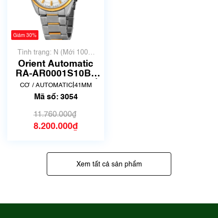
Giảm 30%
Tình trạng: N (Mới 100%
chưa qua sử dụng)
Orient Automatic
RA-AR0001S10B |
Size 42mm | Mã số
|
CƠ / AUTOMATIC
41MM
3054
Mã số: 3054
11.760.000₫
8.200.000₫
Xem tất cả sản phẩm