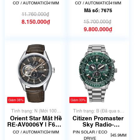
Size 42mm | Mã số
UAB0 | Size 41mm |
|
|
CƠ / AUTOMATIC
41MM
CƠ / AUTOMATIC
41MM
6378
Mã số 5256
Mã số: 7675
11.760.000₫
8.150.000₫
15.700.000₫
9.800.000₫
Giảm 38%
Giảm 33%
Tình trạng: N (Mới 100%
Tình trạng: B (Đã qua sử
chưa qua sử dụng)
dụng, hàng đẹp, có chút
Orient Star Mặt Hề
Citizen Promaster
xước dăm)
RE-AV0006Y | F6F4-
Sky Radio-
UAB0 | Size 41mm |
Controlled CB5004-
|
CƠ / AUTOMATIC
41MM
PIN SOLAR / ECO
|
45.9MM
Mã số 4814
59W
DRIVE