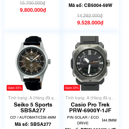
15.700.000₫
Mã số: CB5004-59W
9.800.000₫
14.292.000₫
9.528.000₫
Giảm 33%
Giảm 33%
Tình trạng: A (Hàng đã qua
Tình trạng: A (Hàng đã qua
sử dụng nhưng rất đẹp,
sử dụng nhưng rất đẹp,
Seiko 5 Sports
Casio Pro Trek
không có xước)
không có xước)
SBSA277
PRW-6900Y-1JF
|
CƠ / AUTOMATIC
39.4MM
PIN SOLAR / ECO
|
44.8MM
DRIVE
Mã số: SBSA277