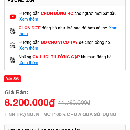
HƯỚNG DẪN
Hướng dẫn
CHỌN ĐỒNG HỒ
cho người mới bắt đầu
Xem thêm
CHỌN SIZE
đồng hồ như thế nào để hợp cổ tay
Xem
thêm
Hướng dẫn
ĐO CHU VI CỔ TAY
để chọn đồng hồ.
Xem thêm
Những
CÂU HỎI THƯỜNG GẶP
khi mua đồng hồ.
Xem thêm
Giảm 30%
Giá Bán:
8.200.000₫
11.760.000₫
TÌNH TRẠNG: N - MỚI 100% CHƯA QUA SỬ DỤNG