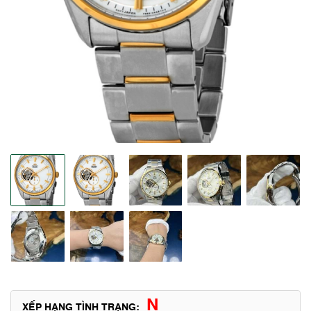
N
XẾP HẠNG TÌNH TRẠNG: