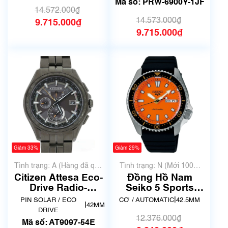
Mã số: PRW-6900Y-1JF
14.572.000₫
14.573.000₫
9.715.000₫
9.715.000₫
Giảm 33%
Giảm 29%
Tình trạng: A (Hàng đã qua
Tình trạng: N (Mới 100%
sử dụng nhưng rất đẹp,
chưa qua sử dụng)
Citizen Attesa Eco-
Đồng Hồ Nam
không có xước)
Drive Radio-
Seiko 5 Sports
Controlled Titanium
Automatic SB-
|
PIN SOLAR / ECO
CƠ / AUTOMATIC
42.5MM
|
42MM
AT9097-54E
SA309
DRIVE
12.376.000₫
Mã số: AT9097-54E