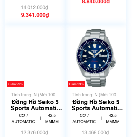
8.840.000₫
14.012.000₫
9.341.000₫
Giảm 29%
Giảm 29%
Tình trạng: N (Mới 100%
Tình trạng: N (Mới 100%
chưa qua sử dụng)
chưa qua sử dụng)
Đồng Hồ Seiko 5
Đồng Hồ Seiko 5
Sports Automatic
Sports Automatic
SB-SA307
SB-SA303
CƠ /
42.5
CƠ /
42.5
|
|
AUTOMATIC
MMMM
AUTOMATIC
MMMM
12.376.000₫
13.468.000₫