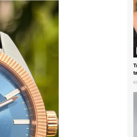
T
t
0