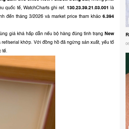
ệu quốc tế, WatchCharts ghi ref.
130.23.39.21.03.001
là
ính đến tháng 3/2026 và market price tham khảo
6.394
ùng giá khá hấp dẫn nếu bộ hàng đúng tình trạng
New
R
à ref/serial khớp. Với đồng hồ đã ngừng sản xuất, yếu tố
0
 tế.