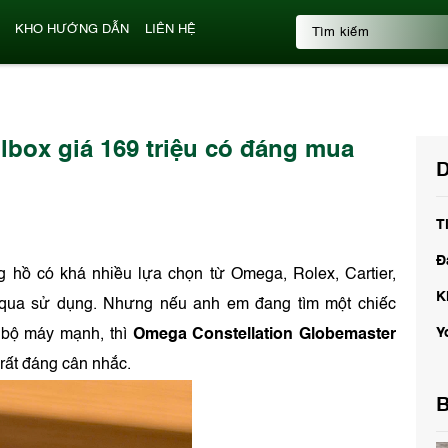
KHO HƯỚNG DẪN
LIÊN HỆ
ox giá 169 triệu có đáng mua
D
T
Đ
g hồ có khá nhiều lựa chọn từ Omega, Rolex, Cartier,
K
 qua sử dụng. Nhưng nếu anh em đang tìm một chiếc
Y
u bộ máy mạnh, thì
Omega Constellation Globemaster
rất đáng cân nhắc.
B