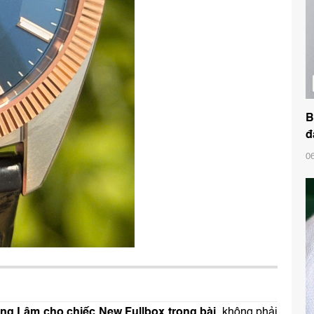
B
đ
0
ang Lâm cho chiếc New Fullbox trong bài
, không phải