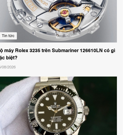
Tin tức
ộ máy Rolex 3235 trên Submariner 126610LN có gì
ặc biệt?
6/08/2026