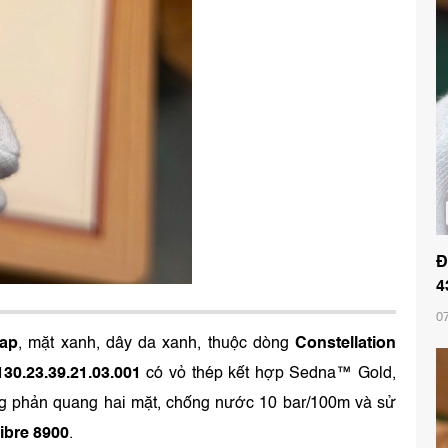
Đ
4
0
rap
, mặt xanh, dây da xanh, thuộc dòng
Constellation
130.23.39.21.03.001
có vỏ thép kết hợp Sedna™ Gold,
ng phản quang hai mặt, chống nước 10 bar/100m và sử
ibre 8900
.