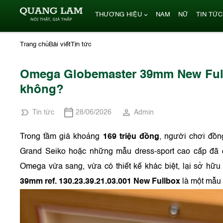
THƯƠNG HIỆU
NAM
NỮ
TIN TỨC
Trang chủ
Bài viết
Tin tức
Omega Globemaster 39mm New Fullb
không?
Tin tức
28/06/2026
Admin
Trong tầm giá khoảng
169 triệu đồng
, người chơi đồn
Grand Seiko hoặc những mẫu dress-sport cao cấp đã
Omega vừa sang, vừa có thiết kế khác biệt, lại sở hữ
39mm ref. 130.23.39.21.03.001 New Fullbox
là một mẫu 