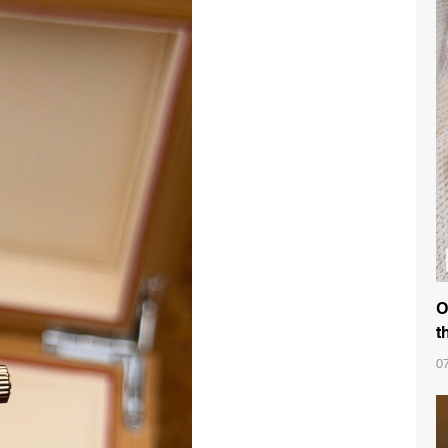
O
t
0