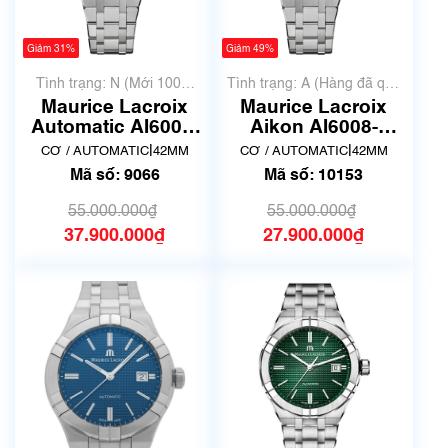
Giảm 31%
Giảm 49%
Tình trạng: N (Mới 100%
Tình trạng: A (Hàng đã qua
chưa qua sử dụng)
sử dụng nhưng rất đẹp,
Maurice Lacroix
Maurice Lacroix
không có xước)
Automatic AI6008-
Aikon AI6008-
SS00F-530-E Aikon
SS00F-530-E | Mã
|
|
CƠ / AUTOMATIC
42MM
CƠ / AUTOMATIC
42MM
| Mã số 9066
số 10153
Mã số: 9066
Mã số: 10153
55.000.000₫
55.000.000₫
37.900.000₫
27.900.000₫