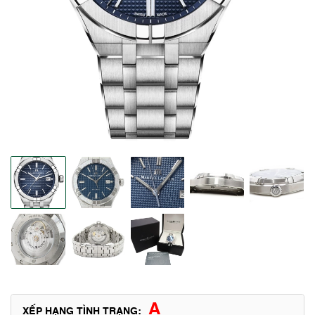
A
XẾP HẠNG TÌNH TRẠNG: