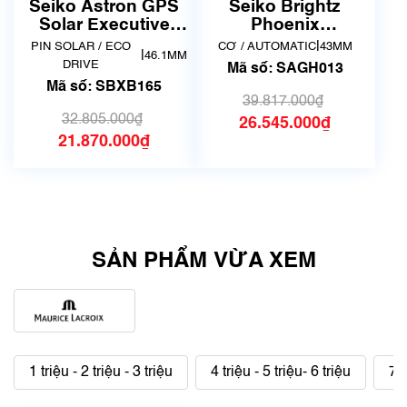
dụng, hàng đẹp, có chút
dụng, hàng đẹp, có chút
Seiko Astron GPS
Seiko Brightz
xước dăm)
xước dăm)
Solar Executive
Phoenix
Line Honda NSX
Mechanical
|
PIN SOLAR / ECO
CƠ / AUTOMATIC
43MM
|
46.1MM
Limited Edition
SAGH013
DRIVE
Mã số: SAGH013
SBXB165
Mã số: SBXB165
39.817.000₫
32.805.000₫
26.545.000₫
21.870.000₫
SẢN PHẨM VỪA XEM
1 triệu - 2 triệu - 3 triệu
4 triệu - 5 triệu- 6 triệu
7 t