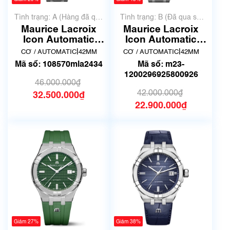
Tình trạng: A (Hàng đã qua
Tình trạng: B (Đã qua sử
sử dụng nhưng rất đẹp,
dụng, hàng đẹp, có chút
Maurice Lacroix
Maurice Lacroix
không có xước)
xước dăm)
Icon Automatic
Icon Automatic
AI6008-SS002-730-
AI6008-SS002-430-
|
|
CƠ / AUTOMATIC
42MM
CƠ / AUTOMATIC
42MM
1 | Đã qua sử dụng
1 | Đã qua sử dụng
Mã số: 108570mla2434
Mã số: m23-
2
1200296925800926
46.000.000₫
42.000.000₫
32.500.000₫
22.900.000₫
Giảm 27%
Giảm 38%