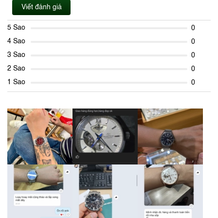
Viết đánh giá
5 Sao
0
4 Sao
0
3 Sao
0
2 Sao
0
1 Sao
0