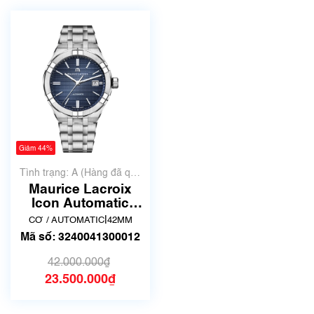
Giảm 44%
Tình trạng: A (Hàng đã qua
sử dụng nhưng rất đẹp,
Maurice Lacroix
không có xước)
Icon Automatic
AI6008-SS002-430-
|
CƠ / AUTOMATIC
42MM
1 | Đã qua sử dụng
Mã số: 3240041300012
42.000.000₫
23.500.000₫