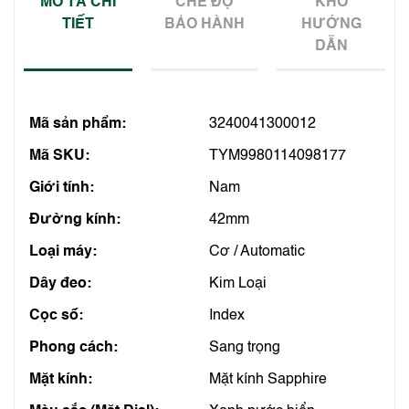
MÔ TẢ CHI
CHẾ ĐỘ
KHO
TIẾT
BẢO HÀNH
HƯỚNG
DẪN
Mã sản phẩm:
3240041300012
Mã SKU:
TYM9980114098177
Giới tính:
Nam
Đường kính:
42mm
Loại máy:
Cơ / Automatic
Dây đeo:
Kim Loại
Cọc số:
Index
Phong cách:
Sang trọng
Mặt kính:
Mặt kính Sapphire