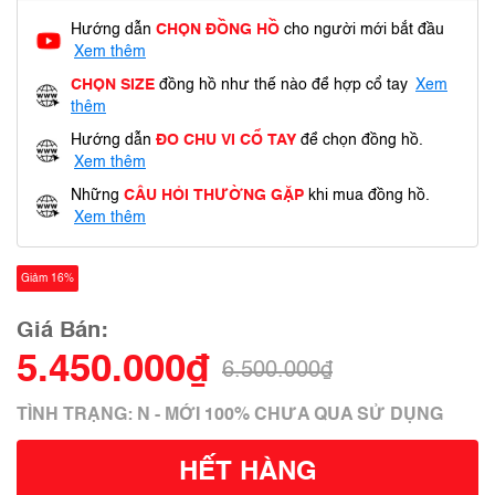
Hướng dẫn
CHỌN ĐỒNG HỒ
cho người mới bắt đầu
Xem thêm
CHỌN SIZE
đồng hồ như thế nào để hợp cổ tay
Xem
thêm
Hướng dẫn
ĐO CHU VI CỔ TAY
để chọn đồng hồ.
Xem thêm
Những
CÂU HỎI THƯỜNG GẶP
khi mua đồng hồ.
Xem thêm
Giảm 16%
Giá Bán:
5.450.000₫
6.500.000₫
TÌNH TRẠNG: N - MỚI 100% CHƯA QUA SỬ DỤNG
HẾT HÀNG