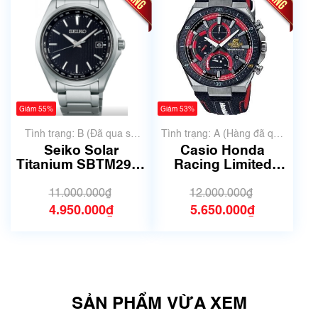
Giảm 55%
Giảm 53%
Tình trạng: B (Đã qua sử
Tình trạng: A (Hàng đã qua
dụng, hàng đẹp, có chút
sử dụng nhưng rất đẹp,
Seiko Solar
Casio Honda
xước dăm)
không có xước)
Titanium SBTM291 |
Racing Limited
Size 39.5mm | Mã
EDIFICE EFS-
số 6279
560HR-1AJF | Size
11.000.000₫
12.000.000₫
42mm | 5741B
4.950.000₫
5.650.000₫
SẢN PHẨM VỪA XEM