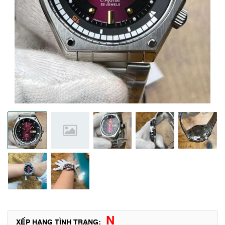
N
XẾP HẠNG TÌNH TRẠNG: