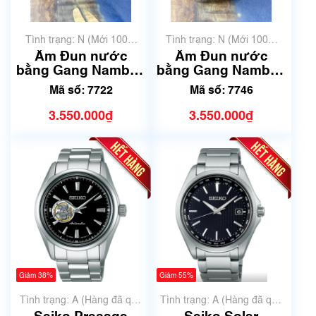
Tình trạng: N (Mới 100%
Tình trạng: N (Mới 100%
chưa qua sử dụng)
chưa qua sử dụng)
Ấm Đun nước
Ấm Đun nước
bằng Gang Nambu |
bằng Gang Nambu |
Dung tích 1.2L | Mã
Dung tích 1.6L | Mã
Mã số: 7722
Mã số: 7746
số 7722
số 7746
3.550.000₫
3.550.000₫
Giảm 38%
Giảm 55%
Tình trạng: A (Hàng đã qua
Tình trạng: A (Hàng đã qua
sử dụng nhưng rất đẹp,
sử dụng nhưng rất đẹp,