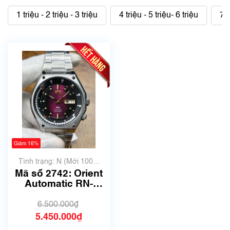
1 triệu - 2 triệu - 3 triệu
4 triệu - 5 triệu- 6 triệu
7 t
Giảm 16%
Tình trạng: N (Mới 100%
chưa qua sử dụng)
Mã số 2742: Orient
Automatic RN-
AA0B02R (SK Mặt
lửa) | Size 41.5mm
6.500.000₫
5.450.000₫