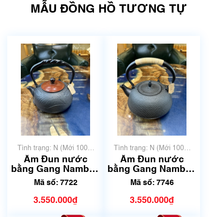
MẪU ĐỒNG HỒ TƯƠNG TỰ
Tình trạng: N (Mới 100%
Tình trạng: N (Mới 100%
chưa qua sử dụng)
chưa qua sử dụng)
Ấm Đun nước
Ấm Đun nước
bằng Gang Nambu |
bằng Gang Nambu |
Dung tích 1.2L | Mã
Dung tích 1.6L | Mã
Mã số: 7722
Mã số: 7746
số 7722
số 7746
3.550.000₫
3.550.000₫