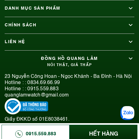
DANH MỤC SẢN PHẨM
CHÍNH SÁCH
LIÊN HỆ
ĐỒNG HỒ QUANG LÂM
NÓI THẬT, GIÁ THẤP
23 Nguyễn Công Hoan - Ngọc Khánh - Ba Đình - Hà Nội
Hotline : :
0834.69.66.99
Hotline : :
0915.559.883
quanglamwatch@gmail.com
Giấy ĐKKD số 01E8038461.
© 2019-2026 Bản quyền thuộc Đồng Hồ Quang Lâm.
HẾT HÀNG
0915.559.883