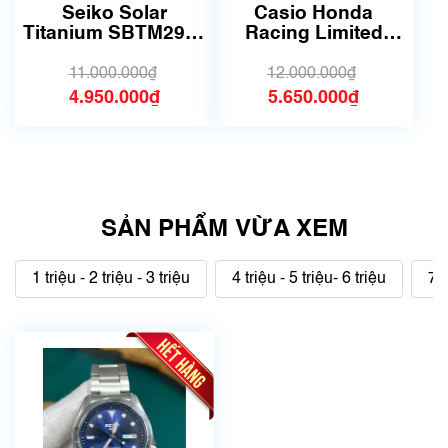
dụng, hàng đẹp, có chút
sử dụng nhưng rất đẹp,
Seiko Solar
Casio Honda
xước dăm)
không có xước)
Titanium SBTM291 |
Racing Limited
Size 39.5mm | Mã
EDIFICE EFS-
số 6279
560HR-1AJF | Size
11.000.000₫
12.000.000₫
42mm | 5741B
4.950.000₫
5.650.000₫
SẢN PHẨM VỪA XEM
1 triệu - 2 triệu - 3 triệu
4 triệu - 5 triệu- 6 triệu
7 t