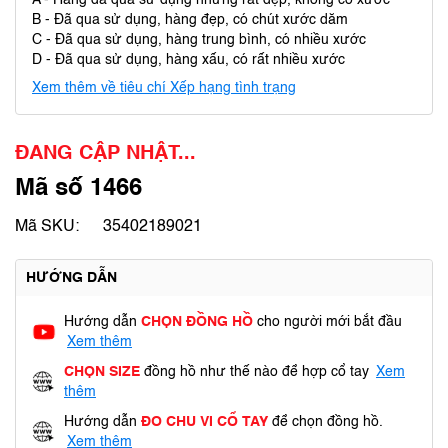
A - Hàng đã qua sử dụng nhưng rất đẹp, không có xước
B - Đã qua sử dụng, hàng đẹp, có chút xước dăm
C - Đã qua sử dụng, hàng trung bình, có nhiều xước
D - Đã qua sử dụng, hàng xấu, có rất nhiều xước
Xem thêm về tiêu chí Xếp hạng tình trạng
ĐANG CẬP NHẬT...
Mã số 1466
Mã SKU:
35402189021
HƯỚNG DẪN
Hướng dẫn
CHỌN ĐỒNG HỒ
cho người mới bắt đầu
Xem thêm
CHỌN SIZE
đồng hồ như thế nào để hợp cổ tay
Xem
thêm
Hướng dẫn
ĐO CHU VI CỔ TAY
để chọn đồng hồ.
Xem thêm