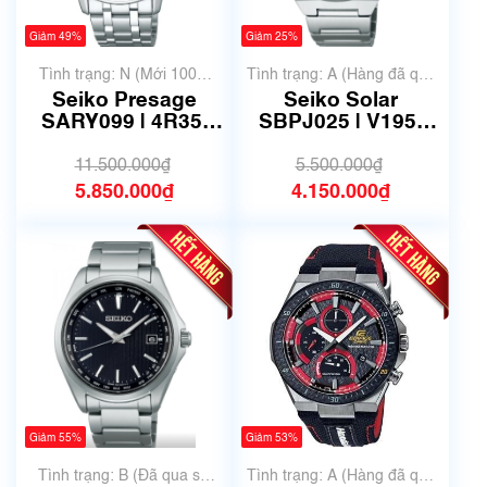
Giảm 49%
Giảm 25%
Tình trạng: N (Mới 100%
Tình trạng: A (Hàng đã qua
chưa qua sử dụng)
sử dụng nhưng rất đẹp,
Seiko Presage
Seiko Solar
không có xước)
SARY099 | 4R35-
SBPJ025 | V195-
02S0 | Size 41.5mm
0AE0 | Size 41mm |
| Mã số 6525
Mã số 6521
11.500.000₫
5.500.000₫
5.850.000₫
4.150.000₫
Giảm 55%
Giảm 53%
Tình trạng: B (Đã qua sử
Tình trạng: A (Hàng đã qua