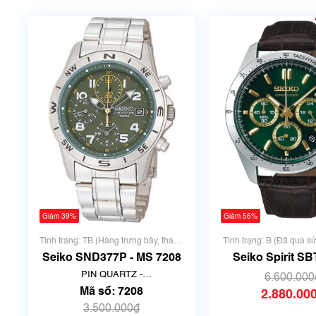
Giảm 39%
Giảm 56%
Tình trạng: TB (Hàng trưng bày, thanh
Tình trạng: B (Đã qua s
lý)
đẹp, có chút xướ
Seiko SND377P - MS 7208
Seiko Spirit SB
8T63-00D0 | Size
PIN QUARTZ -
6.600.000
Mã số 67
THẠCH ANH
Mã số: 7208
2.880.00
3.500.000₫