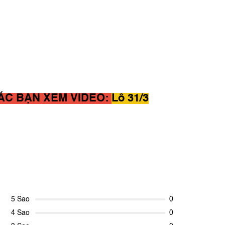
CÁC BẠN XEM VIDEO:
Lô 31/3
5 Sao
0
4 Sao
0