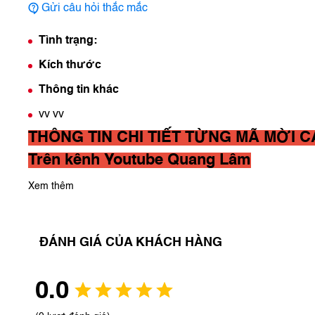
Gửi câu hỏi thắc mắc
Tình trạng:
Kích thước
Thông tin khác
vv vv
THÔNG TIN CHI TIẾT TỪNG MÃ MỜI 
Trên kênh Youtube
Quang Lâm
Xem thêm
ĐÁNH GIÁ CỦA KHÁCH HÀNG
0.0