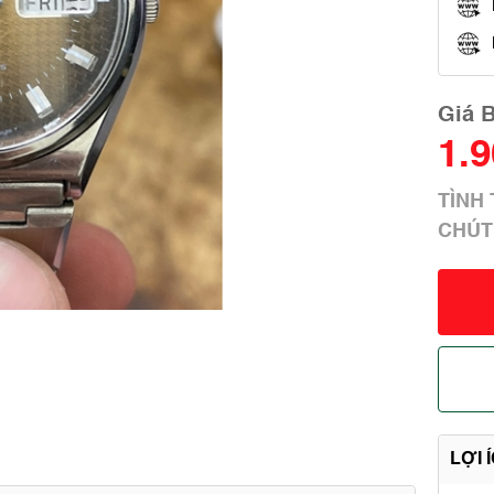
Giá 
1.
TÌNH
CHÚT
LỢI 