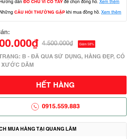
Hướng dẫn
ĐO CHU VI CỔ TAY
để chọn đồng hồ.
Xem thêm
Những
CÂU HỎI THƯỜNG GẶP
khi mua đồng hồ.
Xem thêm
Bán:
900.000₫
4.500.000₫
Giảm 58%
 TRẠNG: B - ĐÃ QUA SỬ DỤNG, HÀNG ĐẸP, CÓ
 XƯỚC DĂM
HẾT HÀNG
0915.559.883
ÍCH MUA HÀNG TẠI QUANG LÂM