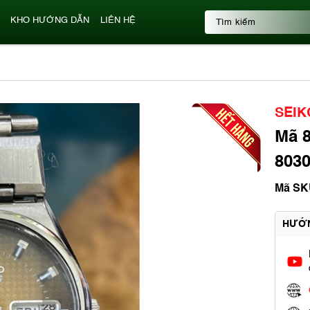
KHO HƯỚNG DẪN
LIÊN HỆ
SEIK
Mã 8
8030
Mã SK
HƯỚ