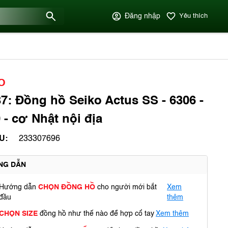
Đăng nhập
Yêu thích
O
7: Đồng hồ Seiko Actus SS - 6306 -
 - cơ Nhật nội địa
U:
233307696
NG DẪN
Hướng dẫn
CHỌN ĐỒNG HỒ
cho người mới bắt
Xem
đầu
thêm
CHỌN SIZE
đồng hồ như thế nào để hợp cổ tay
Xem thêm