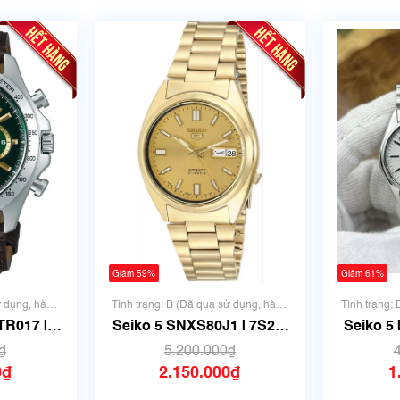
Giảm 59%
Giảm 61%
ử dụng, hàng
Tình trạng: B (Đã qua sử dụng, hàng
Tình trạng:
c dăm)
đẹp, có chút xước dăm)
đẹp, 
TR017 |
Seiko 5 SNXS80J1 | 7S26-
Seiko 5 
 40.5mm |
0480 | Size 36.5mm | Mã số
34mm
₫
5.200.000₫
24
6759
0₫
2.150.000₫
1