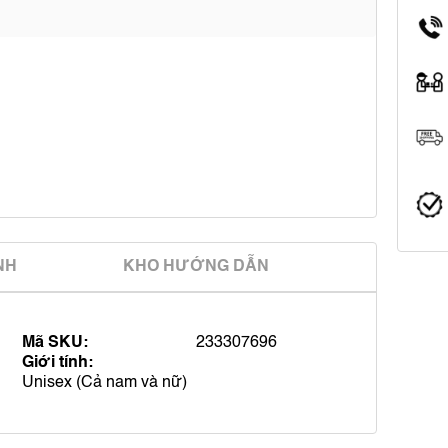
̀NH
KHO HƯỚNG DẪN
Mã SKU:
233307696
Giới tính:
Unisex (Cả nam và nữ)