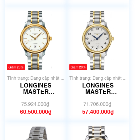
Giảm 20%
Giảm 20%
Tình trạng: Đang cập nhật ...
Tình trạng: Đang cập nhật ...
LONGINES
LONGINES
MASTER
MASTER
COLLECTION
COLLECTION
L2.628.5.12.7 | Size
L2.628.5.78.7 | Size
75.924.000₫
71.706.000₫
38.5mm
38.5mm
60.500.000₫
57.400.000₫