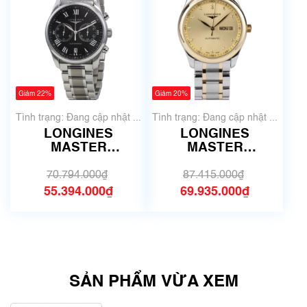
Giảm 22%
Giảm 20%
Tình trạng: Đang cập nhật ...
Tình trạng: Đang cập nhật ...
LONGINES
LONGINES
MASTER
MASTER
L2.629.4.51.6 | Size
COLLECTION
40mm
L2.755.5.37.7 | Size
70.794.000₫
87.415.000₫
38.5mm
55.394.000₫
69.935.000₫
SẢN PHẨM VỪA XEM