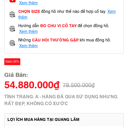
Xem thêm
CHỌN SIZE
đồng hồ như thế nào để hợp cổ tay
Xem
thêm
Hướng dẫn
ĐO CHU VI CỔ TAY
để chọn đồng hồ.
Xem thêm
Những
CÂU HỎI THƯỜNG GẶP
khi mua đồng hồ.
Xem thêm
Giảm 30%
Giá Bán:
54.880.000₫
78.500.000₫
TÌNH TRẠNG: A - HÀNG ĐÃ QUA SỬ DỤNG NHƯNG
RẤT ĐẸP, KHÔNG CÓ XƯỚC
LỢI ÍCH MUA HÀNG TẠI QUANG LÂM