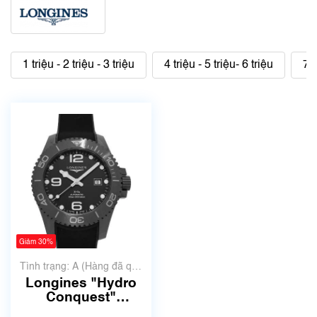
1 triệu - 2 triệu - 3 triệu
4 triệu - 5 triệu- 6 triệu
7 t
Giảm 30%
Tình trạng: A (Hàng đã qua
sử dụng nhưng rất đẹp,
Longines "Hydro
không có xước)
Conquest"
L3.784.4.56.9