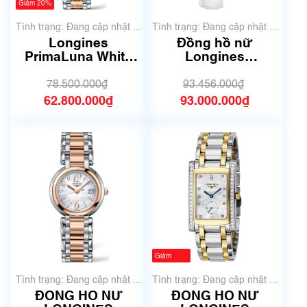
Giảm 20%
Tình trạng: Đang cập nhật ...
Tình trạng: Đang cập nhật ...
Longines
Đồng hồ nữ
PrimaLuna White
Longines
Dial & Diamond
L2.128.0.87.3 | Size
Ladies Watch
25.5mm
78.500.000₫
93.456.000₫
L8.110.5.19.6 | Size
62.800.000₫
93.000.000₫
26.5mm
Giảm
-235%
Tình trạng: Đang cập nhật ...
Tình trạng: Đang cập nhật ...
ĐỒNG HỒ NỮ
ĐỒNG HỒ NỮ