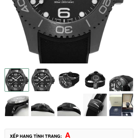
A
XẾP HẠNG TÌNH TRẠNG: