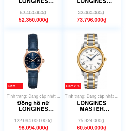
LONGINES
LONGINES
L8.112.5.83.6 | Size
L5.655.5.09.7 | Size
30mm
26,5mm
52.400.000₫
22.000.000₫
52.350.000₫
73.796.000₫
Giảm
Giảm 20%
100%
Tình trạng: Đang cập nhật ...
Tình trạng: Đang cập nhật ...
Đồng hồ nữ
LONGINES
LONGINES
MASTER
RECORD
COLLECTION
L2.320.8.92.2 | Size
L2.628.5.11.7 | Size
122.094.000.000₫
75.924.000₫
26mm
38.50mm
98.094.000₫
60.500.000₫