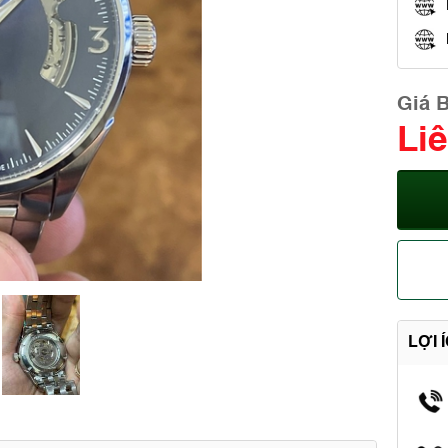
Giá 
Li
LỢI 