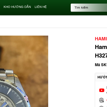
KHO HƯỚNG DẪN
LIÊN HỆ
HAM
Hami
H327
Mã SK
HƯỚ