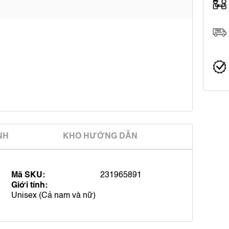
̀NH
KHO HƯỚNG DẪN
Mã SKU:
231965891
Giới tính:
Unisex (Cả nam và nữ)