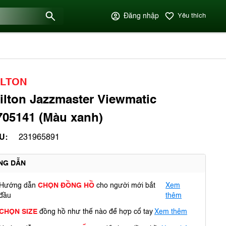
Đăng nhập
Yêu thích
ILTON
lton Jazzmaster Viewmatic
05141 (Màu xanh)
U:
231965891
NG DẪN
Hướng dẫn
CHỌN ĐỒNG HỒ
cho người mới bắt
Xem
đầu
thêm
CHỌN SIZE
đồng hồ như thế nào để hợp cổ tay
Xem thêm