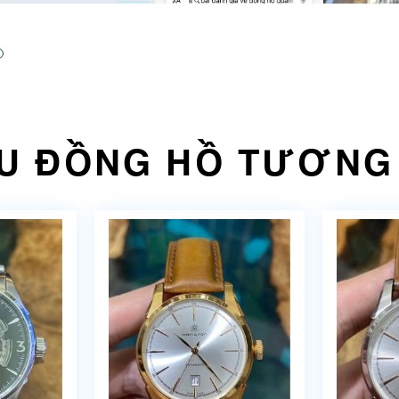
U ĐỒNG HỒ TƯƠNG