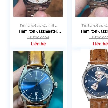
Tình trạng: Đang cập nhật ...
Tình trạng: Đang cập
Hamilton Jazzmaster
Hamilton Jazz
Viewmatic H32705151
Viewmatic H32
46.500.000₫
46.500.00
(Màu trắng)
(Màu đen
Liên hệ
Liên hệ