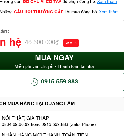
Hướng dẫn
ĐO CHU VI CỔ TAY
để chọn đồng hồ.
Xem thêm
Những
CÂU HỎI THƯỜNG GẶP
khi mua đồng hồ.
Xem thêm
Bán:
ên hệ
46.500.000₫
Giảm 0%
MUA NGAY
Miễn phí vận chuyển- Thanh toán tại nhà
0915.559.883
ÍCH MUA HÀNG TẠI QUANG LÂM
NÓI THẬT, GIÁ THẤP
0834.69.66.99 hoặc 0915.559.883 (Zalo, Phone)
NHẬN HÀNG MỚI THANH TOÁN TIỀN